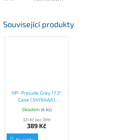
Inpraise
Kamerové
systémy
Související produkty
MILESIGHT
Doprodej
Přihlášení
HP- Prelude Grey 17.3"
Case (34Y64AA)
(34Y64AA)
Skladem
(
6 ks
)
321 Kč bez DPH
389 Kč
Do košíku