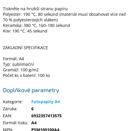
Tiskněte na hrubší stranu papíru
Polyester: 190 °C, 80 sekund (materiál musí obsahovat více než
Elektronika
70 % polyesterových vláken)
Keramika: 380 °C, 160–180 sekund
Kov: 190 °C, 45 sekund
Domácnost
%
ZÁKLADNÍ SPECIFIKACE
Black
Friday
Formát: A4
Typ: sublimační
Gramáž: 100 g/m2
VÝPRODEJ
Počet ks v balení: 100 ks
Akční
Doplňkové parametry
zboží
Kategorie
:
Fotopapíry A4
TONERY
A
Záruka
:
6
CARTRIDGE
OEM
EAN
:
6932357413575
Formát tisku
:
A4
Sestavy
MPN
:
PSM100100A4
počítačů