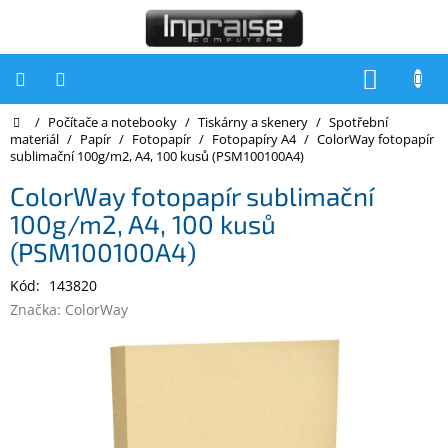
Přejít
na
obsah
NÁKUP
KOŠÍK
Domů
/
Počítače a notebooky
/
Tiskárny a skenery
/
Spotřební
Počítače
materiál
/
Papír
/
Fotopapír
/
Fotopapíry A4
/
ColorWay fotopapír
sublimační 100g/m2, A4, 100 kusů (PSM100100A4)
Počítače
Inpraise
ColorWay fotopapír sublimační
100g/m2, A4, 100 kusů
Notebooky
(PSM100100A4)
Tiskárny
Kód:
143820
Monitory
Značka:
ColorWay
Akce
a
slevy
Oblíbené
Kontakty