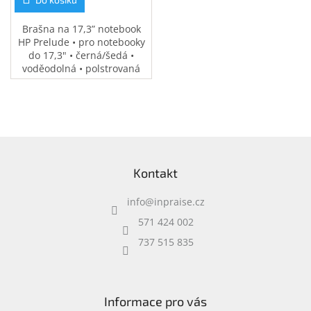
Brašna na 17,3” notebook
HP Prelude • pro notebooky
do 17,3" • černá/šedá •
voděodolná • polstrovaná
přihrádka na notebook •
speciální kapsy na
příslušenství • 0,37 kg
Z
á
Kontakt
p
a
info
@
inpraise.cz
t
í
571 424 002
737 515 835
Informace pro vás