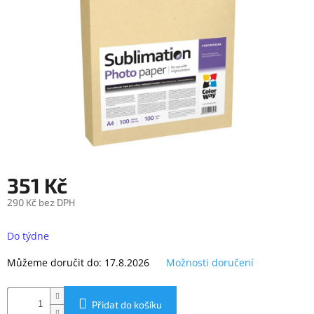
objednávka
antiviru
ESET
O
nás
Realizované
projekty
Obchodní
podmínky
351 Kč
Autorizované
servisy
290 Kč bez DPH
Měrná
Rozšíření
záruk
cena:
Do týdne
a
pojištění
Můžeme doručit do:
17.8.2026
Možnosti doručení
Splátky
ESSOX
Přidat do košíku