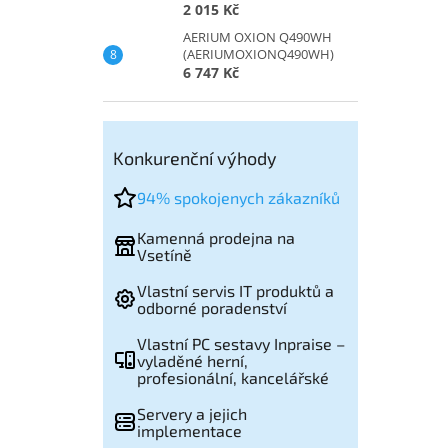
2 015 Kč
AERIUM OXION Q490WH
(AERIUMOXIONQ490WH)
6 747 Kč
Konkurenční výhody
94% spokojenych zákazníků
Kamenná prodejna na
Vsetíně
Vlastní servis IT produktů a
odborné poradenství
Vlastní PC sestavy Inpraise –
vyladěné herní,
profesionální, kancelářské
Servery a jejich
implementace