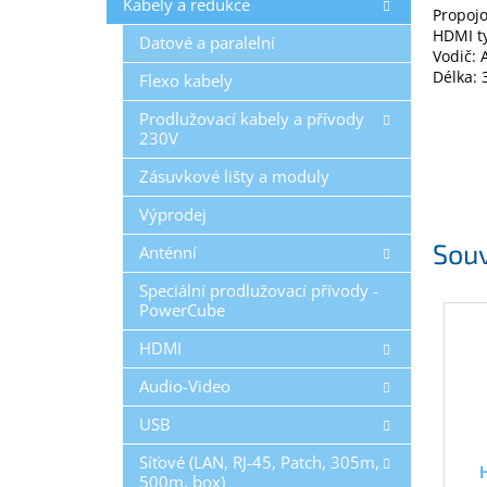
Kabely a redukce
Propojo
HDMI t
Datové a paralelní
Vodič:
Délka: 
Flexo kabely
Prodlužovací kabely a přívody
230V
Zásuvkové lišty a moduly
Výprodej
Souv
Anténní
Speciální prodlužovací přívody -
PowerCube
HDMI
Audio-Video
USB
Síťové (LAN, RJ-45, Patch, 305m,
500m, box)