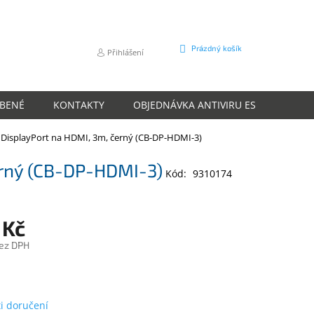
NÁKUPNÍ
Prázdný košík
Přihlášení
KOŠÍK
ÍBENÉ
KONTAKTY
OBJEDNÁVKA ANTIVIRU ESET
O N
 DisplayPort na HDMI, 3m, černý (CB-DP-HDMI-3)
erný (CB-DP-HDMI-3)
Kód:
9310174
 Kč
ez DPH
m
i doručení