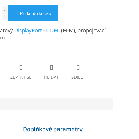
Přidat do košíku
datový
DisplayPort
-
HDMI
(M-M), propojovací,
3m
ZEPTAT SE
HLÍDAT
SDÍLET
Doplňkové parametry