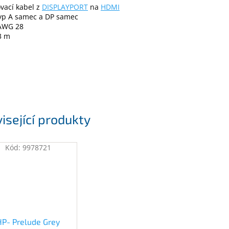
vací kabel z
DISPLAYPORT
na
HDMI
yp A samec a DP samec
 AWG 28
3 m
isející produkty
Kód:
9978721
HP- Prelude Grey