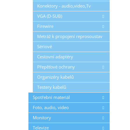
Konektory - audio,video,Tv
VGA (D-SUB)
Firewire
Metráž k propojení reprosoustav
Sériové
Cestovní adaptéry
Přepěťové ochrany
Organizéry kabelů
Testery kabelů
Spotřební materiál
Foto, audio, video
Monitory
Televize