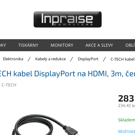
OKY
TISKÁRNY
MONITORY
AKCE A SLEVY
OBL
ů
Elektronika
Kabely a redukce
DisplayPort
C-TECH kabel
ECH kabel DisplayPort na HDMI, 3m, č
:
C-TECH
283
234 Kč b
Měrná
cena:
Sklade
Možnost