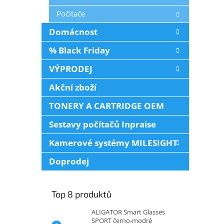
Počítače
Domácnost
% Black Friday
VÝPRODEJ
Akční zboží
TONERY A CARTRIDGE OEM
Sestavy počítačů Inpraise
Kamerové systémy MILESIGHT
Doprodej
Top 8 produktů
ALIGATOR Smart Glasses
SPORT černo-modré