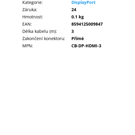
Kategorie
:
DisplayPort
Záruka
:
24
Hmotnost
:
0.1 kg
EAN
:
8594125009847
Délka kabelu (m)
:
3
Zakončení konektoru
:
Přímé
MPN
:
CB-DP-HDMI-3