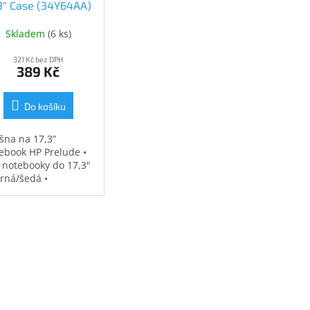
.3" Case (34Y64AA)
(34Y64AA)
Skladem
(
6 ks
)
321 Kč bez DPH
389 Kč
Do košíku
šna na 17,3”
ebook HP Prelude •
 notebooky do 17,3"
erná/šedá •
ěodolná •
strovaná přihrádka
notebook • speciální
sy na příslušenství •
7 kg