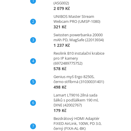
(ASG002)
2 079 Kč
UNIBOS Master Stream
Webcam PRO (UMSP-1080)
321 Kč
Swissten powerbanka 20000
mAh PD, MagSafe (22013934)
1 237 Kč
Reolink B10 instalační krabice
pro IP kamery
(6972489775752)
578 Kč
Genius myš Ergo 8250S,
černo-stříbrná (31030031401)
498 Kč
Lamart LT9016 2ílná sada
šálků s podšálkem 190 ml,
DINE (42002767)
179 Kč
Bezdrátový HDMI Adaptér
FIXED AirLink, 100W, PD 3.0,
černý (FIXA-AL-BK)