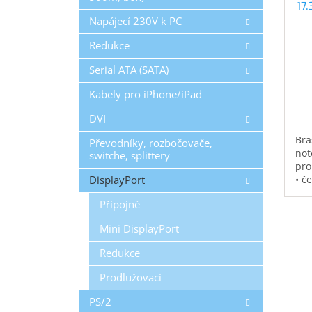
17
Napájecí 230V k PC
Redukce
Serial ATA (SATA)
Kabely pro iPhone/iPad
DVI
Bra
Převodníky, rozbočovače,
not
switche, splittery
pro
DisplayPort
• č
vod
Přípojné
pol
na 
Mini DisplayPort
kap
0,3
Redukce
Prodlužovací
PS/2