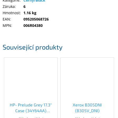
Kategorie
:
Černý/Black
Záruka
:
6
Hmotnost
:
1.16 kg
Elektronika
EAN
:
095205068726
MPN
:
006R04380
Domácnost
%
Související produkty
Black
Friday
VÝPRODEJ
Akční
zboží
TONERY
A
CARTRIDGE
OEM
HP- Prelude Grey 17.3"
Xerox B305DNI
Case (34Y64AA)
(B305V_DNI)
Sestavy
(34Y64AA)
počítačů