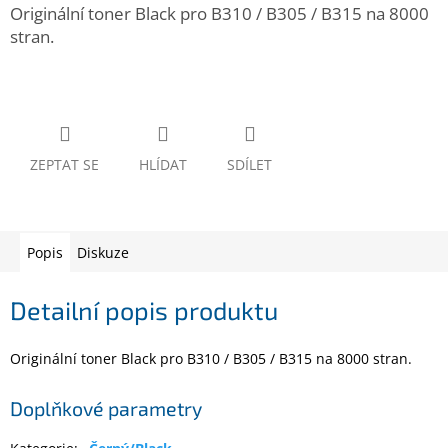
www.inpraise.cz
Originální toner Black pro B310 / B305 / B315 na 8000
stran.
Gaming
Telefony
a
tablety
ZEPTAT SE
HLÍDAT
SDÍLET
Cyklo
a
sport
Popis
Diskuze
Dílna
a
zahrada
Detailní popis produktu
Velké
Originální toner Black pro B310 / B305 / B315 na 8000 stran.
spotřebiče
Doplňkové parametry
Počítače
a
notebooky