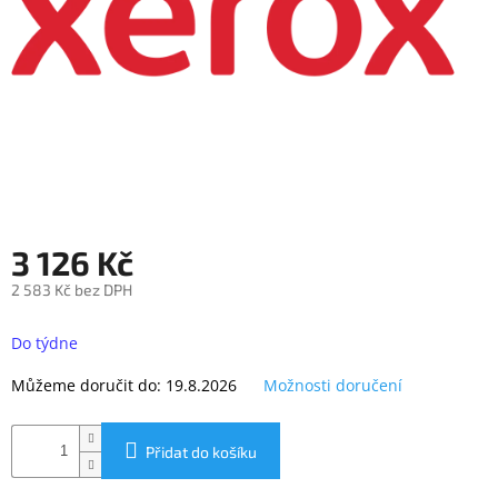
objednávka
antiviru
ESET
O
nás
Realizované
projekty
Obchodní
3 126 Kč
podmínky
2 583 Kč bez DPH
Autorizované
servisy
Měrná
cena:
Do týdne
Rozšíření
záruk
Můžeme doručit do:
19.8.2026
Možnosti doručení
a
pojištění
Splátky
Přidat do košíku
ESSOX