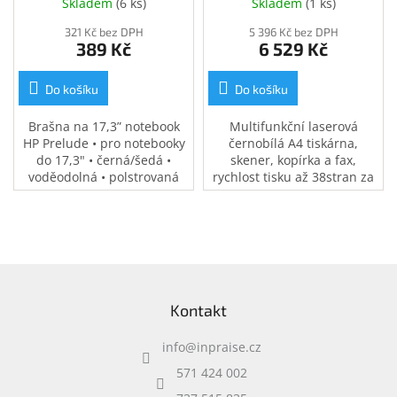
Skladem
(
6 ks
)
Skladem
(
1 ks
)
Inpraise
321 Kč bez DPH
5 396 Kč bez DPH
Kamerové
389 Kč
6 529 Kč
systémy
MILESIGHT
Do košíku
Do košíku
Doprodej
Brašna na 17,3” notebook
Multifunkční laserová
HP Prelude • pro notebooky
černobílá A4 tiskárna,
Přihlášení
do 17,3" • černá/šedá •
skener, kopírka a fax,
voděodolná • polstrovaná
rychlost tisku až 38stran za
přihrádka na notebook •
minutu, procesor DualCore
speciální kapsy na
1GHz, tisková paměť 512MB,
příslušenství • 0,37 kg
automatický oboustranný
tisk, ADF, USB, LAN, Wi-Fi,
Apple AirPrint, měsíční
Z
zatížení až 80 000 stran.
á
Kontakt
p
a
info
@
inpraise.cz
t
í
571 424 002