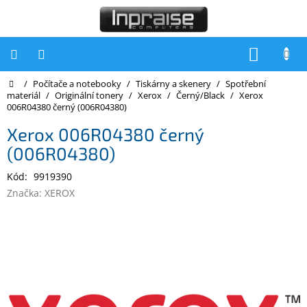
Přejít
na
obsah
NÁKUP
KOŠÍK
Domů
/
Počítače a notebooky
/
Tiskárny a skenery
/
Spotřební
Počítače
materiál
/
Originální tonery
/
Xerox
/
Černý/Black
/
Xerox
006R04380 černý (006R04380)
Počítače
Inpraise
Xerox 006R04380 černý
(006R04380)
Notebooky
Kód:
9919390
Tiskárny
Značka:
XEROX
Monitory
Akce
a
slevy
Oblíbené
Kontakty