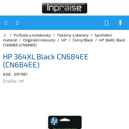
Přejít
na
obsah
NÁKUP
KOŠÍK
Domů
/
Počítače a notebooky
/
Tiskárny a skenery
/
Spotřební
Počítače
materiál
/
Originální inkousty
/
HP
/
Černý/Black
/
HP 364XL Black
CN684EE (CN684EE)
Počítače
Inpraise
HP 364XL Black CN684EE
(CN684EE)
Notebooky
Kód:
691981
Tiskárny
Značka:
HP
Monitory
Akce
a
slevy
Oblíbené
Kontakty