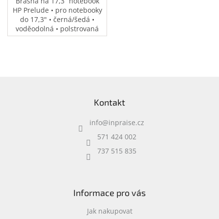
Brašna na 17,3” notebook
HP Prelude • pro notebooky
do 17,3" • černá/šedá •
voděodolná • polstrovaná
přihrádka na notebook •
speciální kapsy na
příslušenství • 0,37 kg
Z
á
Kontakt
p
a
info
@
inpraise.cz
t
í
571 424 002
737 515 835
Informace pro vás
Jak nakupovat