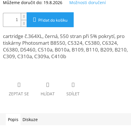
Můžeme doručit do:
19.8.2026
Možnosti doručení
www.inpraise.cz
Gaming
Přidat do košíku
Telefony
a
cartridge č.364XL, černá, 550 stran při 5% pokrytí, pro
tablety
tiskárny Photosmart B8550, C5324, C5380, C6324,
C6380, D5460, C510a, B010a, B109, B110, B209, B210,
Cyklo
C309, C310a, C309a, C410b
a
sport
Dílna
a
zahrada
ZEPTAT SE
HLÍDAT
SDÍLET
Velké
spotřebiče
Popis
Diskuze
Počítače
a
notebooky