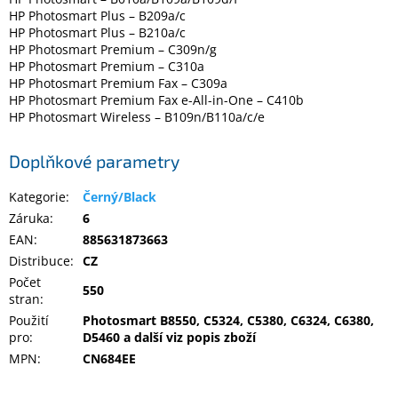
Inpraise
HP Photosmart Plus – B209a/c
HP Photosmart Plus – B210a/c
Kamerové
HP Photosmart Premium – C309n/g
systémy
HP Photosmart Premium – C310a
MILESIGHT
HP Photosmart Premium Fax – C309a
HP Photosmart Premium Fax e-All-in-One – C410b
HP Photosmart Wireless – B109n/B110a/c/e
Doprodej
Přihlášení
Doplňkové parametry
Kategorie
:
Černý/Black
Záruka
:
6
EAN
:
885631873663
Distribuce
:
CZ
Počet
550
stran
:
Použití
Photosmart B8550, C5324, C5380, C6324, C6380,
pro
:
D5460 a další viz popis zboží
MPN
:
CN684EE