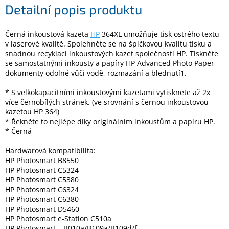
Detailní popis produktu
Elektronika
Černá inkoustová kazeta
HP
364XL umožňuje tisk ostrého textu
v laserové kvalitě. Spolehněte se na špičkovou kvalitu tisku a
snadnou recyklaci inkoustových kazet společnosti HP. Tiskněte
Domácnost
se samostatnými inkousty a papíry HP Advanced Photo Paper
dokumenty odolné vůči vodě, rozmazání a blednutí1.
%
Black
* S velkokapacitními inkoustovými kazetami vytisknete až 2x
Friday
více černobílých stránek. (ve srovnání s černou inkoustovou
kazetou HP 364)
* Řekněte to nejlépe díky originálním inkoustům a papíru HP.
VÝPRODEJ
* Černá
Hardwarová kompatibilita:
Akční
zboží
HP Photosmart B8550
HP Photosmart C5324
TONERY
HP Photosmart C5380
A
HP Photosmart C6324
CARTRIDGE
HP Photosmart C6380
OEM
HP Photosmart D5460
HP Photosmart e-Station C510a
Sestavy
počítačů
HP Photosmart – B010a/B109a/B109d/f