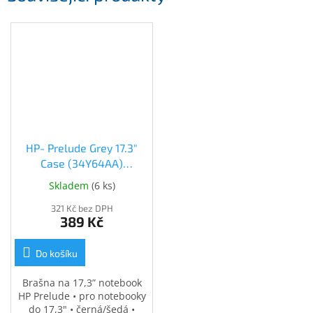
Inpraise
Kamerové
systémy
MILESIGHT
Doprodej
Přihlášení
HP- Prelude Grey 17.3"
Case (34Y64AA)
(34Y64AA)
Skladem
(
6 ks
)
321 Kč bez DPH
389 Kč
Do košíku
Brašna na 17,3” notebook
HP Prelude • pro notebooky
do 17,3" • černá/šedá •