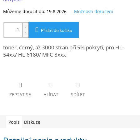
www.inpraise.cz
Můžeme doručit do:
19.8.2026
Možnosti doručení
Gaming
Přidat do košíku
Telefony
a
tablety
toner, černý, až 3000 stran při 5% pokrytí, pro HL-
54xx/ HL-6180/ MFC 8xxx
Cyklo
a
sport
Dílna
a
zahrada
ZEPTAT SE
HLÍDAT
SDÍLET
Velké
spotřebiče
Popis
Diskuze
Počítače
a
notebooky