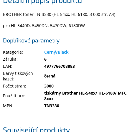
Detailní popis produktu
BROTHER toner TN-3330 (HL-54xx, HL-6180, 3 000 str. A4)
Elektronika
pro HL-5440D, 5450DN, 5470DW, 6180DW
Domácnost
Doplňkové parametry
%
Black
Kategorie
:
Černý/Black
Friday
Záruka
:
6
EAN
:
4977766708883
VÝPRODEJ
Barvy tiskových
černá
kazet
:
Počet stran
:
3000
Akční
zboží
tiskárny Brother HL-54xx/ HL-6180/ MFC
Použití pro
:
8xxx
TONERY
MPN
:
TN3330
A
CARTRIDGE
OEM
Sestavy
Související produkty
počítačů