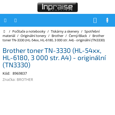
Přejít
na
obsah
NÁKUP
KOŠÍK
Domů
/
Počítače a notebooky
/
Tiskárny a skenery
/
Spotřební
Počítače
materiál
/
Originální tonery
/
Brother
/
Černý/Black
/
Brother
toner TN-3330 (HL-54xx, HL-6180, 3 000 str. A4) - originální (TN3330)
Počítače
Inpraise
Brother toner TN-3330 (HL-54xx,
HL-6180, 3 000 str. A4) - originální
Notebooky
(TN3330)
Tiskárny
Kód:
8969837
Monitory
Značka:
BROTHER
Akce
a
slevy
Oblíbené
Kontakty