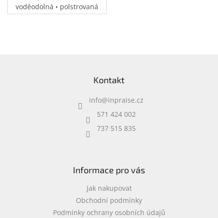
voděodolná • polstrovaná
přihrádka na notebook •
speciální kapsy na
příslušenství • 0,37 kg
Z
á
Kontakt
p
a
info
@
inpraise.cz
t
í
571 424 002
737 515 835
Informace pro vás
Jak nakupovat
Obchodní podmínky
Podmínky ochrany osobních údajů