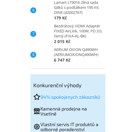
Lamart LT9016 2ílná sada
šálků s podšálkem 190 ml,
DINE (42002767)
179 Kč
Bezdrátový HDMI Adaptér
FIXED AirLink, 100W, PD 3.0,
černý (FIXA-AL-BK)
2 015 Kč
AERIUM OXION Q490WH
(AERIUMOXIONQ490WH)
6 747 Kč
Konkurenční výhody
94% spokojenych zákazníků
Kamenná prodejna na
Vsetíně
Vlastní servis IT produktů a
odborné poradenství