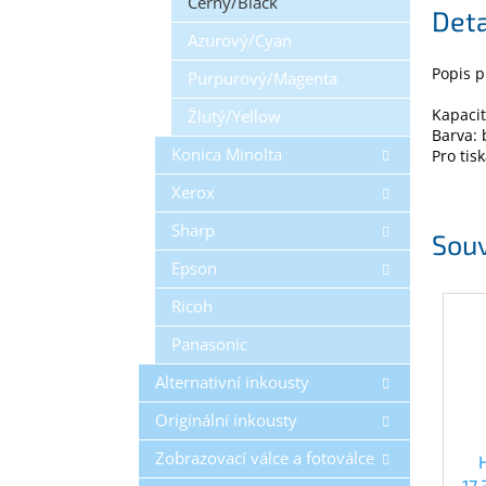
Černý/Black
Deta
Azurový/Cyan
Popis p
Purpurový/Magenta
Kapacit
Žlutý/Yellow
Barva: 
Konica Minolta
Pro ti
Xerox
Sharp
Souv
Epson
Ricoh
Panasonic
Alternativní inkousty
Originální inkousty
Zobrazovací válce a fotoválce
17