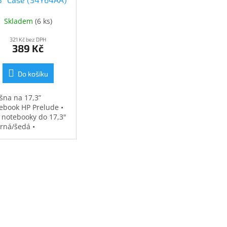
(34Y64AA)
Skladem
(
6 ks
)
321 Kč bez DPH
389 Kč
Do košíku
šna na 17,3”
ebook HP Prelude •
 notebooky do 17,3"
erná/šedá •
ěodolná •
strovaná přihrádka
notebook • speciální
sy na příslušenství •
7 kg