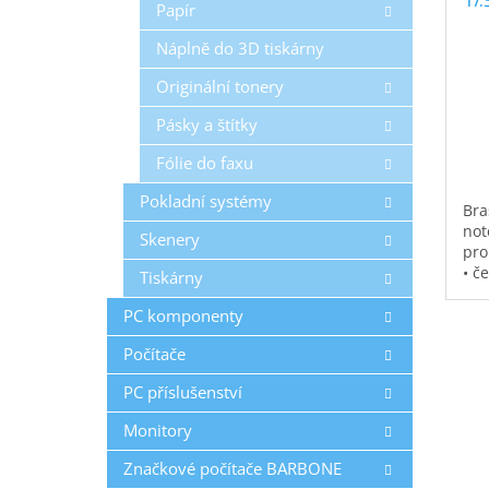
Papír
Náplně do 3D tiskárny
Originální tonery
Pásky a štítky
Fólie do faxu
Pokladní systémy
Bra
not
Skenery
pro
• č
Tiskárny
vod
pol
PC komponenty
na 
Počítače
kap
0,3
PC příslušenství
Monitory
Značkové počítače BARBONE