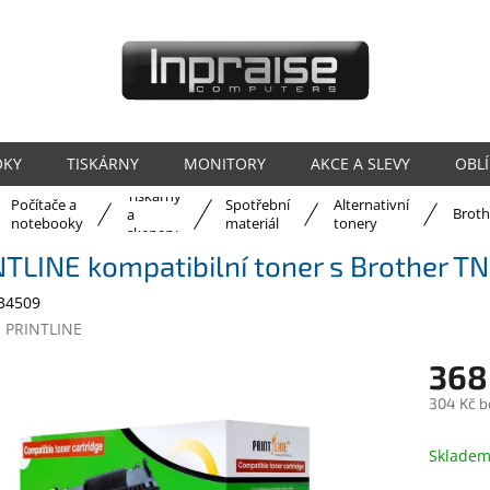
OKY
TISKÁRNY
MONITORY
AKCE A SLEVY
OBL
Tiskárny
Počítače a
Spotřební
Alternativní
ů
Broth
a
notebooky
materiál
tonery
skenery
TLINE kompatibilní toner s Brother T
34509
:
PRINTLINE
368
304 Kč b
Měrná
cena:
Sklade