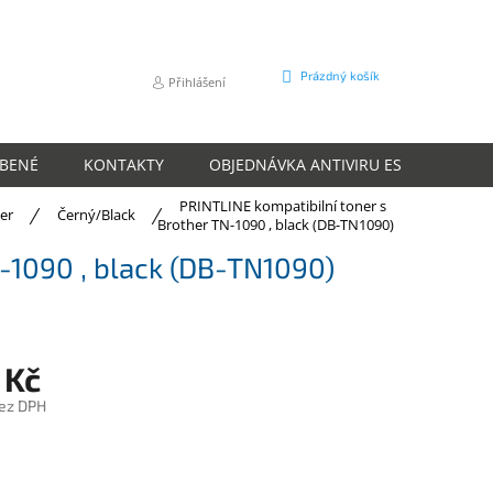
NÁKUPNÍ
Prázdný košík
Přihlášení
KOŠÍK
ÍBENÉ
KONTAKTY
OBJEDNÁVKA ANTIVIRU ESET
O N
PRINTLINE kompatibilní toner s
er
Černý/Black
Brother TN-1090 , black (DB-TN1090)
N-1090 , black (DB-TN1090)
 Kč
ez DPH
m