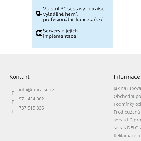
Vlastní PC sestavy Inpraise –
vyladěné herní,
profesionální, kancelářské
Servery a jejich
implementace
Z
á
p
Kontakt
Informace
a
t
Jak nakupova
info
@
inpraise.cz
í
Obchodní p
571 424 002
Podmínky oc
737 515 835
Prodloužená
servis LG pr
servis DELO
Reklamace a 