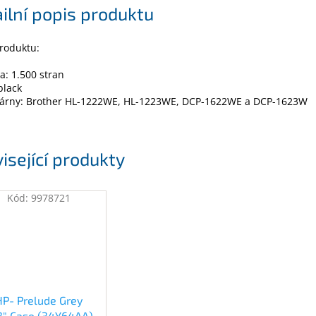
ilní popis produktu
roduktu:
a: 1.500 stran
black
skárny: Brother HL-1222WE, HL-1223WE, DCP-1622WE a DCP-1623W
isející produkty
Kód:
9978721
HP- Prelude Grey
.3" Case (34Y64AA)