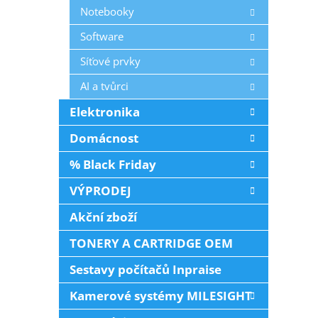
Notebooky
Software
Síťové prvky
AI a tvůrci
Elektronika
Domácnost
% Black Friday
VÝPRODEJ
Akční zboží
TONERY A CARTRIDGE OEM
Sestavy počítačů Inpraise
Kamerové systémy MILESIGHT