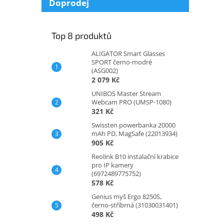
Doprodej
Top 8 produktů
ALIGATOR Smart Glasses
SPORT černo-modré
(ASG002)
2 079 Kč
UNIBOS Master Stream
Webcam PRO (UMSP-1080)
321 Kč
Swissten powerbanka 20000
mAh PD, MagSafe (22013934)
905 Kč
Reolink B10 instalační krabice
pro IP kamery
(6972489775752)
578 Kč
Genius myš Ergo 8250S,
černo-stříbrná (31030031401)
498 Kč