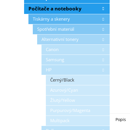
n
Počítače a notebooky
e
l
Tiskárny a skenery
Spotřební materiál
Alternativní tonery
Canon
Samsung
HP
Černý/Black
Azurový/Cyan
Žlutý/Yellow
Purpurový/Magenta
Popis
Multipack