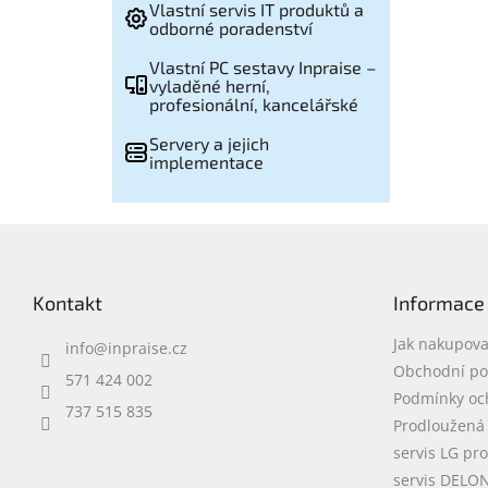
Vlastní servis IT produktů a
odborné poradenství
Vlastní PC sestavy Inpraise –
vyladěné herní,
profesionální, kancelářské
Servery a jejich
implementace
Z
á
p
Kontakt
Informace
a
t
Jak nakupova
info
@
inpraise.cz
í
Obchodní p
571 424 002
Podmínky oc
737 515 835
Prodloužená
servis LG pr
servis DELO