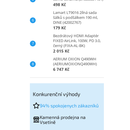
498 Kč
Lamart LT9016 2ílná sada
šálků s podšálkem 190 ml,
DINE (42002767)
179 Kč
Bezdrátový HDMI Adaptér
FIXED AirLink, 100W, PD 3.0,
černý (FIXA-AL-BK)
2 015 Kč
AERIUM OXION Q490WH
(AERIUMOXIONQ490WH)
6 747 Kč
Konkurenční výhody
94% spokojenych zákazníků
Kamenná prodejna na
Vsetíně