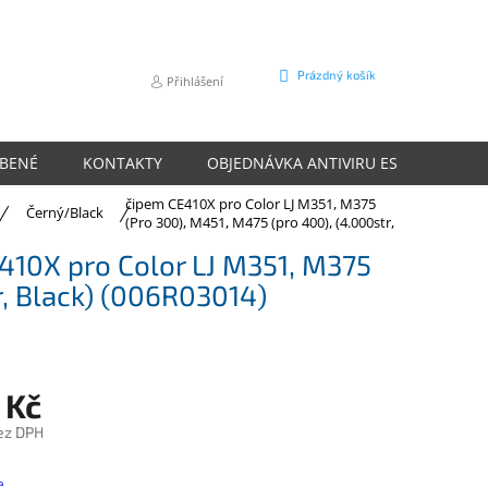
NÁKUPNÍ
Prázdný košík
Přihlášení
KOŠÍK
ÍBENÉ
KONTAKTY
OBJEDNÁVKA ANTIVIRU ESET
O N
Xerox alternativní toner pro HP s
čipem CE410X pro Color LJ M351, M375
Černý/Black
(Pro 300), M451, M475 (pro 400), (4.000str,
Black) (006R03014)
E410X pro Color LJ M351, M375
r, Black) (006R03014)
 Kč
ez DPH
e