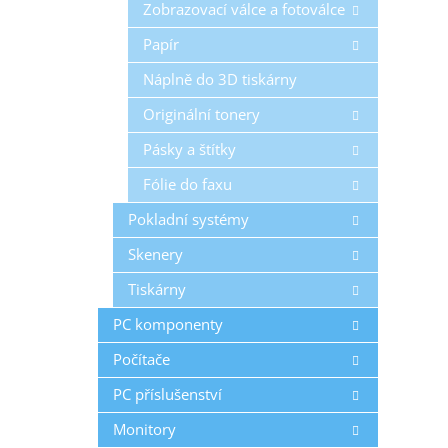
Zobrazovací válce a fotoválce
Papír
Náplně do 3D tiskárny
Originální tonery
Pásky a štítky
Fólie do faxu
Pokladní systémy
Skenery
Tiskárny
PC komponenty
Počítače
PC příslušenství
Monitory