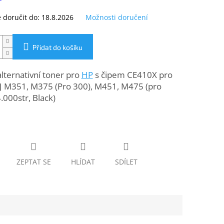
doručit do:
18.8.2026
Možnosti doručení
Přidat do košíku
lternativní toner pro
HP
s čipem CE410X pro
LJ M351, M375 (Pro 300), M451, M475 (pro
4.000str, Black)
ZEPTAT SE
HLÍDAT
SDÍLET