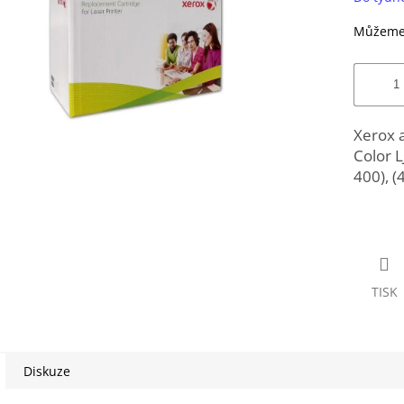
Můžeme 
Xerox a
Color 
400), (
TISK
Diskuze