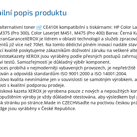
ilní popis produktu
lternativní toner
HP
CE410X kompatibilní s tiskárnami: HP Color La
375 (Pro 300), Color LaserJet M451, M475 (Pro 400) Barva: Černá K
tranGaranceXEROX je lídrem v oblasti technologií a služeb zpracov
tů již více než 70let. Na tomto dědictví plném inovací nadále sta
ící kvalitě poskytujeme zákazníkům doživotní záruku na veškeré alt
JistotaKazety XEROX jsou vyráběny podle přesných postupů zahrnuj
í testů. Samozřejmostí je důkladný výběr komponent.
oces probíhá v nejmoderněji vybavených provozech, je nepřetržitě
lován a odpovídá standardům ISO 9001:2000 a ISO 14001:2004.
Slovo kvalita nevnímáme jen v souvislosti se samotným výrobkem, al
osti s kvalitní podporou prodeje.
tisková kazeta XEROX je vyrobena pouze z nových a nepoužitých k
opuštěním výroby je vždy důkladně otestována, aby výsledkem byl 
isk stránku po stránce.Made in CZECHVsaďte na poctivou českou prá
idge jsou vyráběny v České Republice.