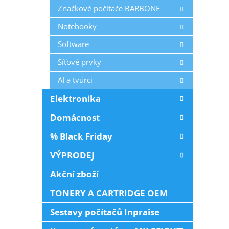
Značkové počítače BARBONE
Notebooky
Software
Síťové prvky
AI a tvůrci
Elektronika
Domácnost
% Black Friday
VÝPRODEJ
Akční zboží
TONERY A CARTRIDGE OEM
Sestavy počítačů Inpraise