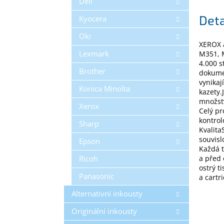
Dell
Deta
Kyocera
Oki
XEROX a
Lexmark
M351, M
4.000 s
Brother
dokumen
vynikaj
Konica Minolta
kazety.
množstv
Xerox
Celý pr
kontro
Sharp
Kvalita
souvisl
Epson
Každá 
Ricoh
a před 
ostrý t
Panasonic
a cartr
Alternativní inkousty
Originální inkousty