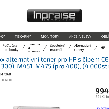
OKY
TISKÁRNY
MONITORY
AKCE A SLEVY
OBL
Tiskárny
Počítače a
Spotřební
Alternativní
ů
HP
a
notebooky
materiál
tonery
skenery
x alternativní toner pro HP s čipem C
 300), M451, M475 (pro 400), (4.000st
947368
:
XEROX
994
821 Kč b
Měrná
cena:
Do týdn