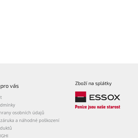
Zboží na splátky
 pro vás
t
odmínky
hrany osobních údajů
 záruka a náhodné poškození
oduktů
NGHI