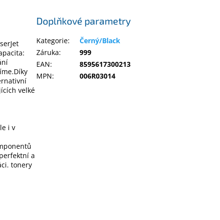
Doplňkové parametry
Kategorie
:
Černý/Black
serJet
Záruka
:
999
apacita:
ání
EAN
:
8595617300213
víme.Díky
MPN
:
006R03014
ernativní
ících velké
e i v
omponentů
perfektní a
ci. tonery