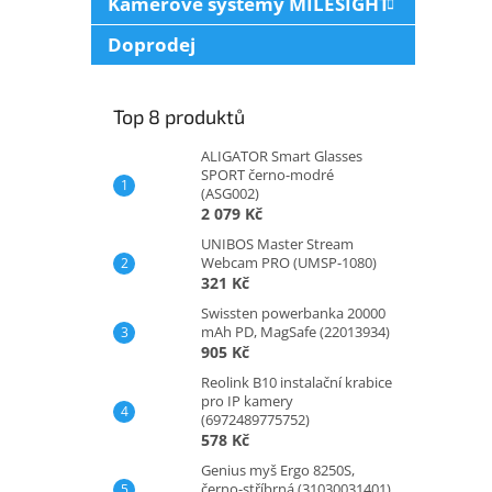
Kamerové systémy MILESIGHT
Doprodej
Top 8 produktů
ALIGATOR Smart Glasses
SPORT černo-modré
(ASG002)
2 079 Kč
UNIBOS Master Stream
Webcam PRO (UMSP-1080)
321 Kč
Swissten powerbanka 20000
mAh PD, MagSafe (22013934)
905 Kč
Reolink B10 instalační krabice
pro IP kamery
(6972489775752)
578 Kč
Genius myš Ergo 8250S,
černo-stříbrná (31030031401)