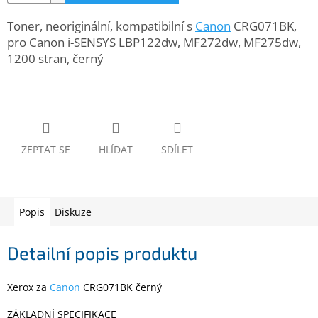
www.inpraise.cz
Toner, neoriginální, kompatibilní s
Canon
CRG071BK,
Gaming
pro Canon i-SENSYS LBP122dw, MF272dw, MF275dw,
1200 stran, černý
Telefony
a
tablety
Cyklo
a
ZEPTAT SE
HLÍDAT
SDÍLET
sport
Dílna
a
zahrada
Popis
Diskuze
Velké
Detailní popis produktu
spotřebiče
Xerox za
Canon
CRG071BK černý
Počítače
a
ZÁKLADNÍ SPECIFIKACE
notebooky