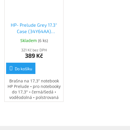
Inpraise
Kamerové
systémy
MILESIGHT
HP- Prelude Grey 17.3"
Case (34Y64AA)
(34Y64AA)
Doprodej
Skladem
(
6 ks
)
321 Kč bez DPH
Přihlášení
389 Kč
Do košíku
Brašna na 17,3” notebook
HP Prelude • pro notebooky
do 17,3" • černá/šedá •
voděodolná • polstrovaná
přihrádka na notebook •
speciální kapsy na
příslušenství • 0,37 kg
Z