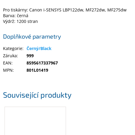
Pro tiskárny: Canon i-SENSYS LBP122dw, MF272dw, MF275dw
Barva: černá
Elektronika
Výdrž: 1200 stran
Domácnost
Doplňkové parametry
%
Kategorie
:
Černý/Black
Black
Záruka
:
999
Friday
EAN
:
8595617337967
MPN
:
801L01419
VÝPRODEJ
Akční
Související produkty
zboží
TONERY
A
CARTRIDGE
OEM
Sestavy
počítačů