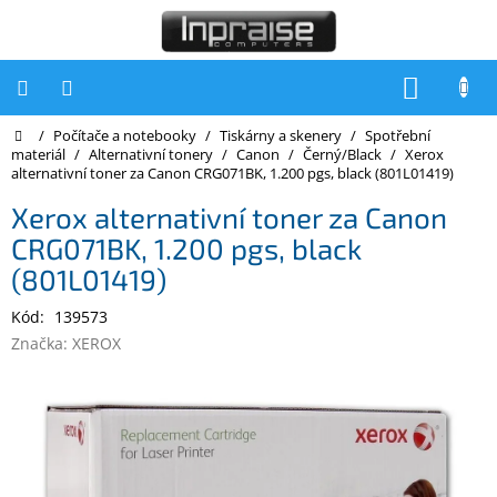
Přejít
na
obsah
NÁKUP
KOŠÍK
Domů
/
Počítače a notebooky
/
Tiskárny a skenery
/
Spotřební
Počítače
materiál
/
Alternativní tonery
/
Canon
/
Černý/Black
/
Xerox
alternativní toner za Canon CRG071BK, 1.200 pgs, black (801L01419)
Počítače
Inpraise
Xerox alternativní toner za Canon
CRG071BK, 1.200 pgs, black
Notebooky
(801L01419)
Tiskárny
Kód:
139573
Monitory
Značka:
XEROX
Akce
a
slevy
Oblíbené
Kontakty