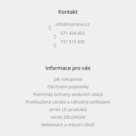
á
Kontakt
p
a
info
@
inpraise.cz
t
í
571 424 002
737 515 835
Informace pro vás
Jak nakupovat
Obchodní podmínky
Podmínky ochrany osobních údajů
Prodloužená záruka a náhodné poškození
servis LG produktů
servis DELONGHI
Reklamace a vrácení zboží