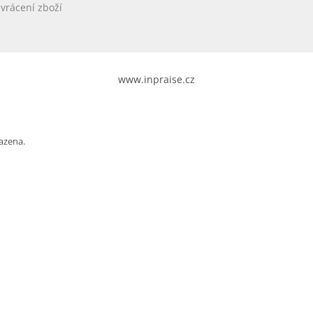
vrácení zboží
www.inpraise.cz
azena.