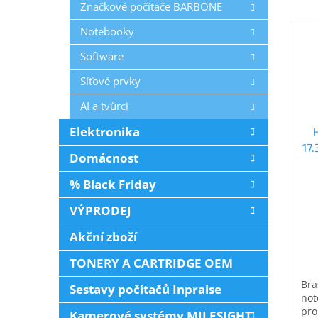
Značkové počítače BARBONE
Notebooky
Software
Síťové prvky
AI a tvůrci
Elektronika
17
Domácnost
% Black Friday
VÝPRODEJ
Akční zboží
TONERY A CARTRIDGE OEM
Bra
Sestavy počítačů Inpraise
not
pro
Kamerové systémy MILESIGHT