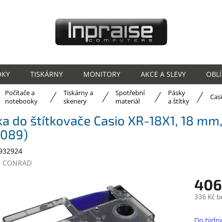
OKY
TISKÁRNY
MONITORY
AKCE A SLEVY
OBL
Počítače a
Tiskárny a
Spotřební
Pásky
ů
Cas
notebooky
skenery
materiál
a štítky
a do štítkovače Casio XR-18X1, 18 mm,
2089)
932924
:
CONRAD
406
336 Kč b
Měrná
cena:
Do týdn