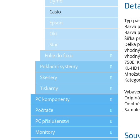
Dymo
Deta
Casio
Typ pás
Epson
Barva 
Barva 
Oki
Šířka 
Star
Délka 
Vhodný 
Fólie do faxu
Vhodný 
750E, K
Pokladní systémy
KL-HD1
Množstv
Skenery
Kategor
Tiskárny
Vybave
Originá
PC komponenty
Odolné 
Samole
Počítače
PC příslušenství
Monitory
Souv