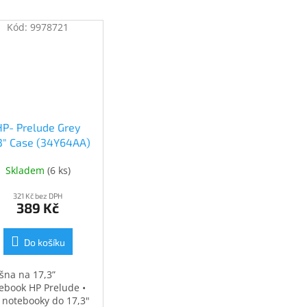
Kód:
9978721
HP- Prelude Grey
.3" Case (34Y64AA)
(34Y64AA)
Skladem
(
6 ks
)
321 Kč bez DPH
389 Kč
Do košíku
šna na 17,3”
ebook HP Prelude •
 notebooky do 17,3"