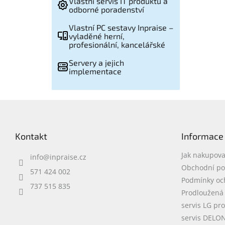
Vlastní servis IT produktů a
odborné poradenství
Vlastní PC sestavy Inpraise –
vyladěné herní,
profesionální, kancelářské
Servery a jejich
implementace
Z
á
p
Kontakt
Informace
a
t
Jak nakupova
info
@
inpraise.cz
í
Obchodní p
571 424 002
Podmínky oc
737 515 835
Prodloužená
servis LG pr
servis DELO