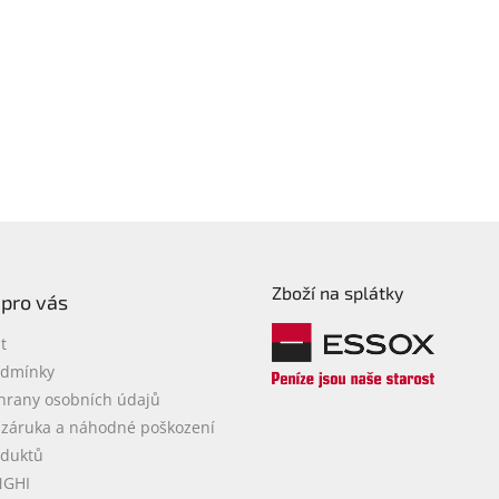
Zboží na splátky
 pro vás
t
odmínky
hrany osobních údajů
 záruka a náhodné poškození
oduktů
NGHI