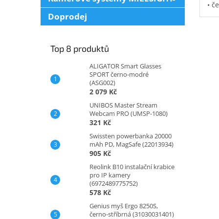
• č
vod
Doprodej
pol
na 
kap
Top 8 produktů
0,3
ALIGATOR Smart Glasses
SPORT černo-modré
(ASG002)
2 079 Kč
UNIBOS Master Stream
Webcam PRO (UMSP-1080)
321 Kč
Swissten powerbanka 20000
mAh PD, MagSafe (22013934)
905 Kč
Reolink B10 instalační krabice
pro IP kamery
(6972489775752)
578 Kč
Genius myš Ergo 8250S,
černo-stříbrná (31030031401)