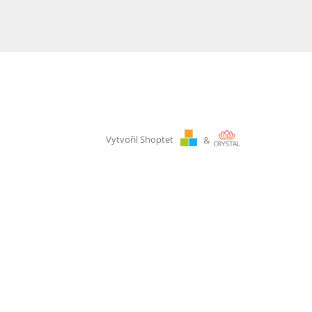
Vytvořil Shoptet
&