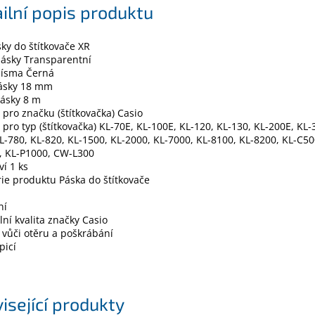
ilní popis produktu
ky do štítkovače XR
pásky Transparentní
písma Černá
pásky 18 mm
pásky 8 m
pro značku (štítkovačka) Casio
pro typ (štítkovačka) KL-70E, KL-100E, KL-120, KL-130, KL-200E, KL-
L-780, KL-820, KL-1500, KL-2000, KL-7000, KL-8100, KL-8200, KL-C50
, KL-P1000, CW-L300
í 1 ks
ie produktu Páska do štítkovače
ní
lní kvalita značky Casio
vůči otěru a poškrábání
picí
isející produkty