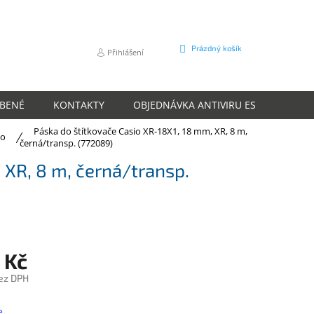
NÁKUPNÍ
Prázdný košík
Přihlášení
KOŠÍK
ÍBENÉ
KONTAKTY
OBJEDNÁVKA ANTIVIRU ESET
O N
Páska do štítkovače Casio XR-18X1, 18 mm, XR, 8 m,
io
černá/transp. (772089)
 XR, 8 m, černá/transp.
 Kč
ez DPH
e