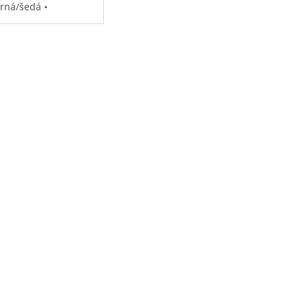
erná/šedá •
ěodolná •
strovaná přihrádka
notebook • speciální
sy na příslušenství •
7 kg