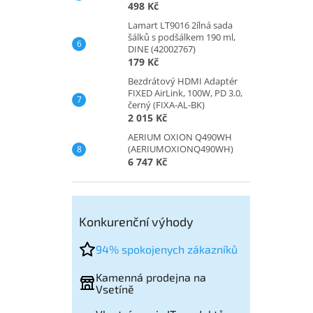
498 Kč
Lamart LT9016 2ílná sada
šálků s podšálkem 190 ml,
DINE (42002767)
179 Kč
Bezdrátový HDMI Adaptér
FIXED AirLink, 100W, PD 3.0,
černý (FIXA-AL-BK)
2 015 Kč
AERIUM OXION Q490WH
(AERIUMOXIONQ490WH)
6 747 Kč
Konkurenční výhody
94% spokojenych zákazníků
Kamenná prodejna na
Vsetíně