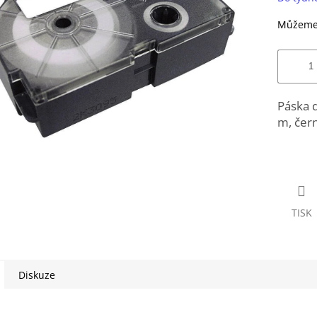
Můžeme 
Páska d
m, čern
TISK
Diskuze