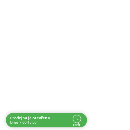
Prodejna je otevřena
Navštivte nás osobně
Dnes 7:00-15:00
Skrýt
Čas