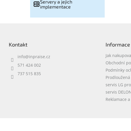
Servery a jejich
implementace
Z
á
p
Kontakt
Informace
a
t
Jak nakupova
info
@
inpraise.cz
í
Obchodní p
571 424 002
Podmínky oc
737 515 835
Prodloužená
servis LG pr
servis DELO
Reklamace a 