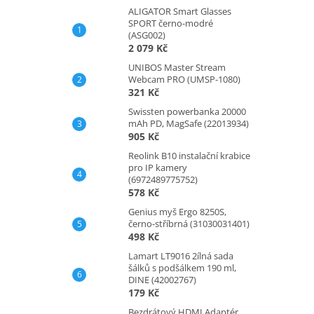
ALIGATOR Smart Glasses
SPORT černo-modré
(ASG002)
2 079 Kč
UNIBOS Master Stream
Webcam PRO (UMSP-1080)
321 Kč
Swissten powerbanka 20000
mAh PD, MagSafe (22013934)
905 Kč
Reolink B10 instalační krabice
pro IP kamery
(6972489775752)
578 Kč
Genius myš Ergo 8250S,
černo-stříbrná (31030031401)
498 Kč
Lamart LT9016 2ílná sada
šálků s podšálkem 190 ml,
DINE (42002767)
179 Kč
Bezdrátový HDMI Adaptér