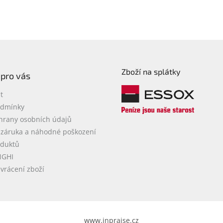
Zboží na splátky
 pro vás
t
odmínky
hrany osobních údajů
 záruka a náhodné poškození
oduktů
NGHI
vrácení zboží
www.inpraise.cz