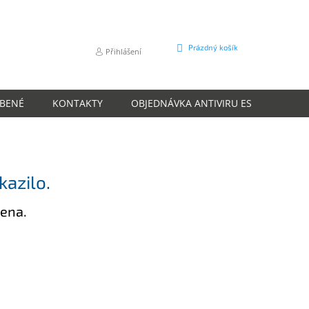
NÁKUPNÍ
Prázdný košík
Přihlášení
KOŠÍK
ÍBENÉ
KONTAKTY
OBJEDNÁVKA ANTIVIRU ESET
O N
kazilo.
zena.