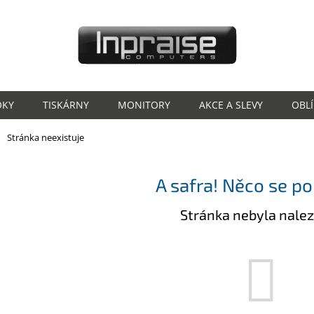
OKY
TISKÁRNY
MONITORY
AKCE A SLEVY
OBL
ů
Stránka neexistuje
A safra! Něco se po
Stránka nebyla nale