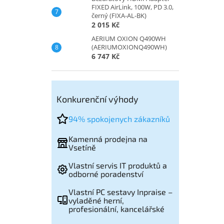
FIXED AirLink, 100W, PD 3.0,
černý (FIXA-AL-BK)
2 015 Kč
AERIUM OXION Q490WH
(AERIUMOXIONQ490WH)
6 747 Kč
Konkurenční výhody
94% spokojenych zákazníků
Kamenná prodejna na
Vsetíně
Vlastní servis IT produktů a
odborné poradenství
Vlastní PC sestavy Inpraise –
vyladěné herní,
profesionální, kancelářské