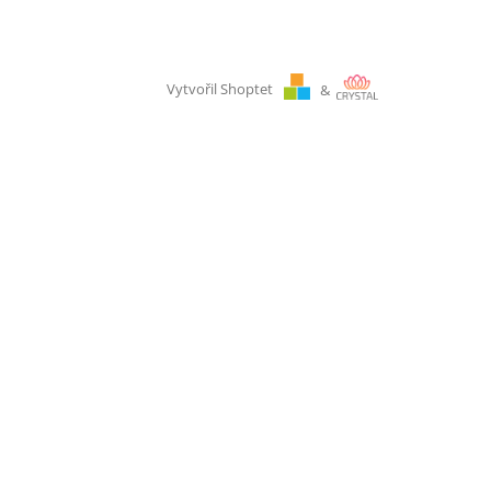
Vytvořil Shoptet
&