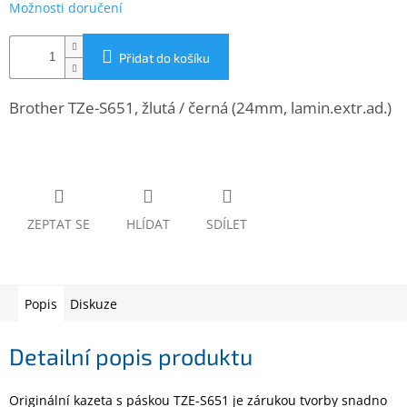
Možnosti doručení
www.inpraise.cz
Gaming
Přidat do košíku
Telefony
Brother TZe-S651, žlutá / černá (24mm, lamin.extr.ad.)
a
tablety
Cyklo
a
sport
ZEPTAT SE
HLÍDAT
SDÍLET
Dílna
a
zahrada
Popis
Diskuze
Velké
spotřebiče
Detailní popis produktu
Počítače
a
Originální kazeta s páskou TZE-S651 je zárukou tvorby snadno
notebooky