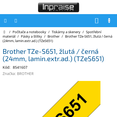
Přejít
na
obsah
NÁKUP
KOŠÍK
Domů
/
Počítače a notebooky
/
Tiskárny a skenery
/
Spotřební
Počítače
materiál
/
Pásky a štítky
/
Brother
/
Brother TZe-S651, žlutá / černá
(24mm, lamin.extr.ad.) (TZeS651)
Počítače
Inpraise
Brother TZe-S651, žlutá / černá
(24mm, lamin.extr.ad.) (TZeS651)
Notebooky
Kód:
8541607
Tiskárny
Značka:
BROTHER
Monitory
Akce
a
slevy
Oblíbené
Kontakty