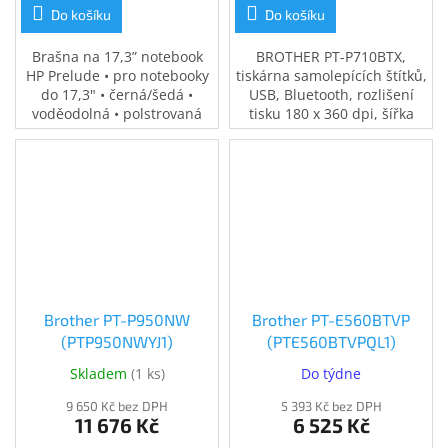
Do košíku
Do košíku
Brašna na 17,3” notebook
BROTHER PT-P710BTX,
HP Prelude • pro notebooky
tiskárna samolepících štítků,
do 17,3" • černá/šedá •
USB, Bluetooth, rozlišení
voděodolná • polstrovaná
tisku 180 x 360 dpi, šířka
přihrádka na notebook •
štítku do 24 mm,
speciální kapsy na
automatický odstřih, pásky
příslušenství • 0,37 kg
TZe, 24mm TZe-SL
Brother PT-P950NW
Brother PT-E560BTVP
(PTP950NWYJ1)
(PTE560BTVPQL1)
Skladem
(
1 ks
)
Do týdne
9 650 Kč bez DPH
5 393 Kč bez DPH
11 676 Kč
6 525 Kč