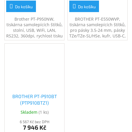
Do košíku
Do košíku
Brother PT-P950NW,
BROTHER PT-E550WVP,
tiskárna samolepících štítků,
tiskárna samolepících štítků,
stolní, USB, WiFi, LAN,
pro pásky 3.5-24 mm, pásky
RS232, 360dpi, rychlost tisku
TZe/TZe-SL/HSe, kufr, USB-C,
60 mm/s, tisk na štítky do
Bluetooth, napájení dobíjecí
šířky 36mm, tisk čárových
akumulátor
kódů, automatický odstřih,
pásky TZe/TZe-
SL/HSe/FLe/STe
BROTHER PT-P910BT
(PTP910BTZ1)
Skladem
(
1 ks
)
6 567 Kč bez DPH
7 946 Kč