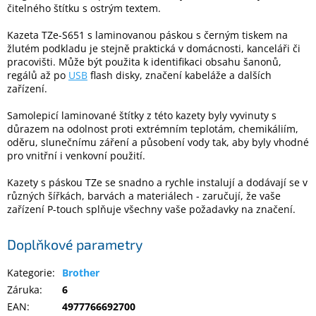
čitelného štítku s ostrým textem.
Kazeta TZe-S651 s laminovanou páskou s černým tiskem na
Elektronika
žlutém podkladu je stejně praktická v domácnosti, kanceláři či
pracovišti. Může být použita k identifikaci obsahu šanonů,
Domácnost
regálů až po
USB
flash disky, značení kabeláže a dalších
zařízení.
%
Samolepicí laminované štítky z této kazety byly vyvinuty s
Black
důrazem na odolnost proti extrémním teplotám, chemikáliím,
Friday
oděru, slunečnímu záření a působení vody tak, aby byly vhodné
pro vnitřní i venkovní použití.
VÝPRODEJ
Kazety s páskou TZe se snadno a rychle instalují a dodávají se v
různých šířkách, barvách a materiálech - zaručují, že vaše
Akční
zařízení P-touch splňuje všechny vaše požadavky na značení.
zboží
Doplňkové parametry
TONERY
A
CARTRIDGE
Kategorie
:
Brother
OEM
Záruka
:
6
Sestavy
EAN
:
4977766692700
počítačů