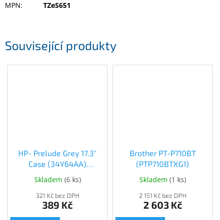
MPN
:
TZeS651
Inpraise
Kamerové
systémy
MILESIGHT
Související produkty
Doprodej
Přihlášení
HP- Prelude Grey 17.3"
Brother PT-P710BT
Case (34Y64AA)
(PTP710BTXG1)
(34Y64AA)
Skladem
(
6 ks
)
Skladem
(
1 ks
)
321 Kč bez DPH
2 151 Kč bez DPH
389 Kč
2 603 Kč