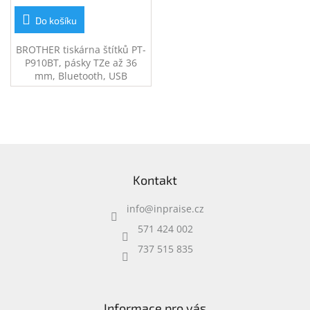
Do košíku
BROTHER tiskárna štítků PT-
P910BT, pásky TZe až 36
mm, Bluetooth, USB
Z
á
Kontakt
p
a
info
@
inpraise.cz
t
í
571 424 002
737 515 835
Informace pro vás