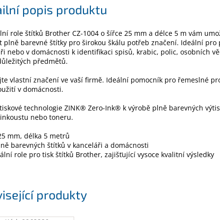
ilní popis produktu
lní role štítků Brother CZ-1004 o šířce 25 mm a délce 5 m vám um
t plně barevné štítky pro širokou škálu potřeb značení. Ideální pro 
ři nebo v domácnosti k identifikaci spisů, krabic, polic, osobních v
důležitých předmětů.
jte vlastní značení ve vaší firmě. Ideální pomocník pro řemeslné pr
oužití v domácnosti.
 tiskové technologie ZINK® Zero-Ink® k výrobě plně barevných výti
 inkoustu nebo toneru.
25 mm, délka 5 metrů
lně barevných štítků v kanceláři a domácnosti
lní role pro tisk štítků Brother, zajišťující vysoce kvalitní výsledky
isející produkty