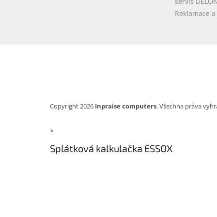
servis DELO
Reklamace a 
Copyright 2026
Inpraise computers
. Všechna práva vyhr
×
Splátková kalkulačka ESSOX