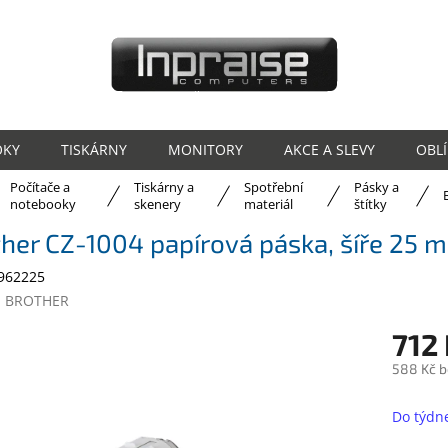
OKY
TISKÁRNY
MONITORY
AKCE A SLEVY
OBL
Počítače a
Tiskárny a
Spotřební
Pásky a
ů
notebooky
skenery
materiál
štítky
her CZ-1004 papírová páska, šíře 25 
962225
:
BROTHER
712
588 Kč 
Měrná
cena:
Do týdn