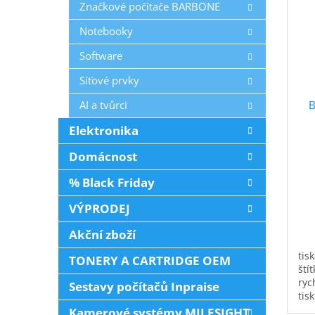
Značkové počítače BARBONE
Notebooky
Software
Síťové prvky
AI a tvůrci
B
Elektronika
Domácnost
% Black Friday
VÝPRODEJ
Akční zboží
tis
TONERY A CARTRIDGE OEM
ští
ryc
Sestavy počítačů Inpraise
tis
mm 
Kamerové systémy MILESIGHT