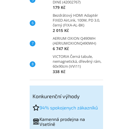
DINE (42002767)
179 Kč
Bezdrátový HDMI Adaptér
FIXED AirLink, 100W, PD 3.0,
černý (FIXA-AL-BK)
2 015 Kč
AERIUM OXION Q490WH
(AERIUMOXIONQ490WH)
6 747 Kč
VICTORIA Černá tabule,
nemagnetická, dřevěný rám,
60x90cm (VVI11)
338 Kč
Konkurenční výhody
94% spokojenych zákazníků
Kamenná prodejna na
Vsetíně