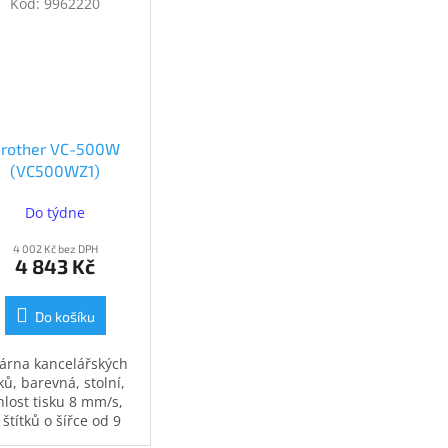
Kód:
9962220
rother VC-500W
(VC500WZ1)
Do týdne
4 002 Kč bez DPH
4 843 Kč
Do košíku
kárna kancelářských
tků, barevná, stolní,
hlost tisku 8 mm/s,
k štítků o šířce od 9
do 50 mm, USB,