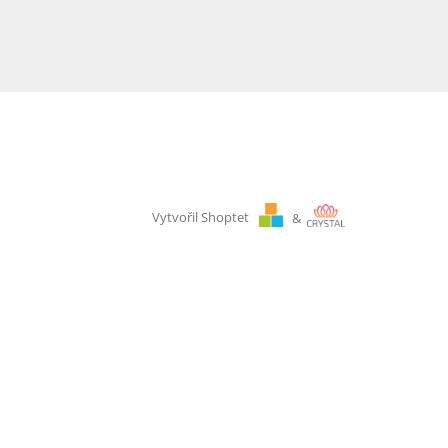
Vytvořil Shoptet
&