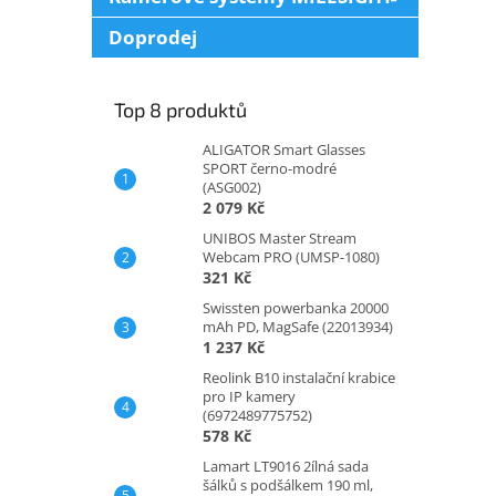
WiF
Doprodej
Top 8 produktů
ALIGATOR Smart Glasses
SPORT černo-modré
(ASG002)
2 079 Kč
UNIBOS Master Stream
Webcam PRO (UMSP-1080)
321 Kč
Swissten powerbanka 20000
mAh PD, MagSafe (22013934)
1 237 Kč
Reolink B10 instalační krabice
pro IP kamery
(6972489775752)
578 Kč
Lamart LT9016 2ílná sada
šálků s podšálkem 190 ml,