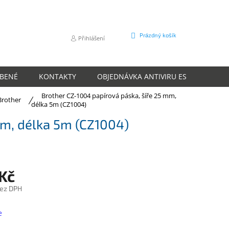
NÁKUPNÍ
Prázdný košík
Přihlášení
KOŠÍK
ÍBENÉ
KONTAKTY
OBJEDNÁVKA ANTIVIRU ESET
O N
Brother CZ-1004 papírová páska, šíře 25 mm,
Brother
délka 5m (CZ1004)
mm, délka 5m (CZ1004)
 Kč
bez DPH
e