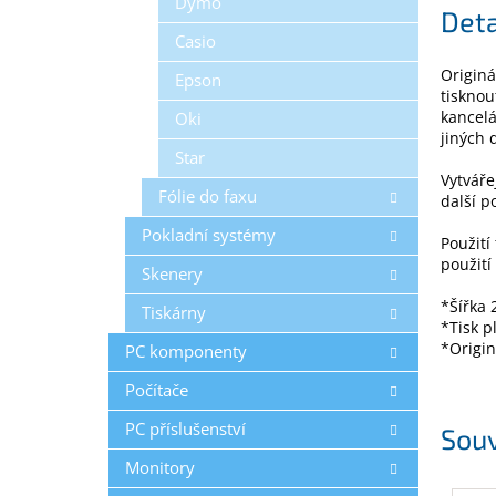
Dymo
Deta
Casio
Originá
Epson
tisknou
kancelá
Oki
jiných 
Star
Vytváře
Fólie do faxu
další p
Pokladní systémy
Použití
použití
Skenery
*Šířka 
Tiskárny
*Tisk p
*Originá
PC komponenty
Počítače
PC příslušenství
Souv
Monitory