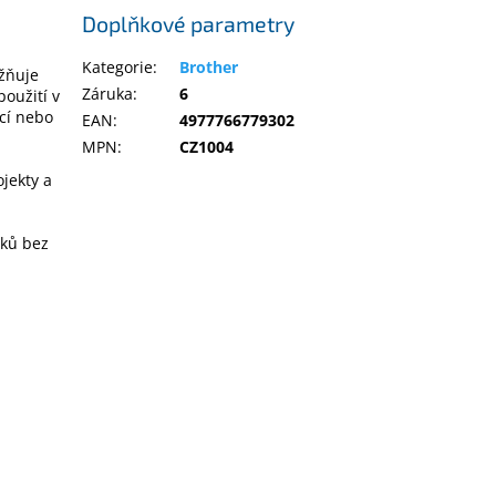
Doplňkové parametry
Kategorie
:
Brother
ožňuje
Záruka
:
6
použití v
ěcí nebo
EAN
:
4977766779302
MPN
:
CZ1004
ojekty a
sků bez