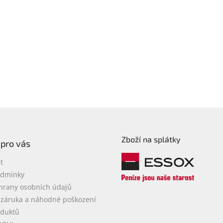
Zboží na splátky
 pro vás
t
odmínky
hrany osobních údajů
 záruka a náhodné poškození
oduktů