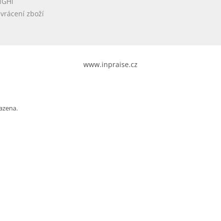
NGHI
vrácení zboží
www.inpraise.cz
azena.