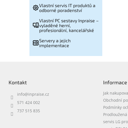
Vlastní servis IT produktů a
odborné poradenství
Vlastní PC sestavy Inpraise –
vyladěné herní,
profesionální, kancelářské
Servery a jejich
implementace
Z
á
p
Kontakt
Informace
a
t
Jak nakupova
info
@
inpraise.cz
í
Obchodní p
571 424 002
Podmínky oc
737 515 835
Prodloužená
servis LG pr