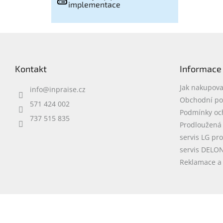
implementace
Z
á
p
Kontakt
Informace
a
t
Jak nakupova
info
@
inpraise.cz
í
Obchodní p
571 424 002
Podmínky oc
737 515 835
Prodloužená
servis LG pr
servis DELO
Reklamace a 