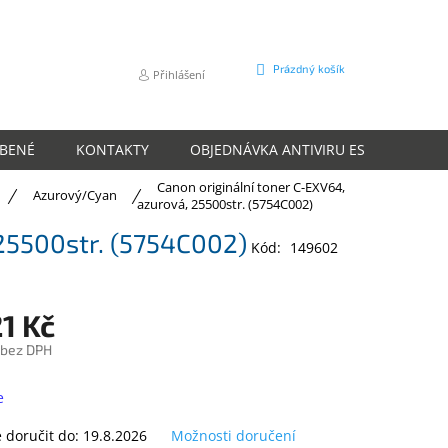
NÁKUPNÍ
Prázdný košík
Přihlášení
KOŠÍK
ÍBENÉ
KONTAKTY
OBJEDNÁVKA ANTIVIRU ESET
O N
Canon originální toner C-EXV64,
Azurový/Cyan
azurová, 25500str. (5754C002)
 25500str. (5754C002)
Kód:
149602
1 Kč
 bez DPH
e
doručit do:
19.8.2026
Možnosti doručení