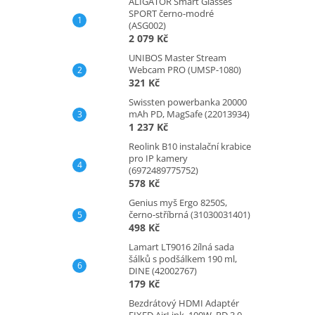
ALIGATOR Smart Glasses
SPORT černo-modré
(ASG002)
2 079 Kč
UNIBOS Master Stream
Webcam PRO (UMSP-1080)
321 Kč
Swissten powerbanka 20000
mAh PD, MagSafe (22013934)
1 237 Kč
Reolink B10 instalační krabice
pro IP kamery
(6972489775752)
578 Kč
Genius myš Ergo 8250S,
černo-stříbrná (31030031401)
498 Kč
Lamart LT9016 2ílná sada
šálků s podšálkem 190 ml,
DINE (42002767)
179 Kč
Bezdrátový HDMI Adaptér
FIXED AirLink, 100W, PD 3.0,