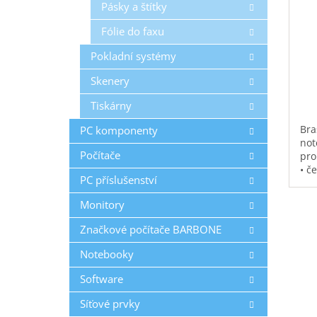
Pásky a štítky
Fólie do faxu
Pokladní systémy
Skenery
Tiskárny
Bra
PC komponenty
not
Počítače
pro
• č
PC příslušenství
vod
pol
Monitory
na 
kap
Značkové počítače BARBONE
0,3
Notebooky
Software
Síťové prvky