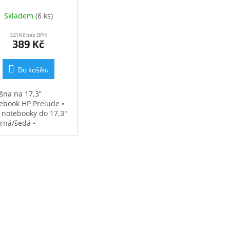
(34Y64AA)
Skladem
(
6 ks
)
321 Kč bez DPH
389 Kč
Do košíku
šna na 17,3”
ebook HP Prelude •
 notebooky do 17,3"
erná/šedá •
ěodolná •
strovaná přihrádka
notebook • speciální
sy na příslušenství •
7 kg