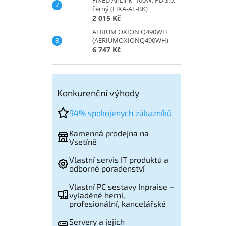
černý (FIXA-AL-BK)
2 015 Kč
AERIUM OXION Q490WH
(AERIUMOXIONQ490WH)
6 747 Kč
Konkurenční výhody
94% spokojenych zákazníků
Kamenná prodejna na
Vsetíně
Vlastní servis IT produktů a
odborné poradenství
Vlastní PC sestavy Inpraise –
vyladěné herní,
profesionální, kancelářské
Servery a jejich