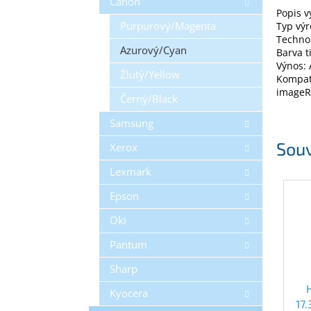
Canon
Popis 
Purpurový/Magenta
Typ výr
Technol
Azurový/Cyan
Barva t
Výnos: 
Žlutý/Yellow
Kompat
imageR
Černý/Black
Samsung
Souv
Xerox
Lexmark
Epson
Oki
Pantum
Sharp
Kyocera
17