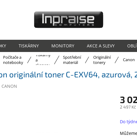
OKY
TISKÁRNY
MONITORY
AKCE A SLEVY
OBL
Tiskárny
Počítače a
Spotřební
Originální
ů
Canon
a
notebooky
materiál
tonery
skenery
n originální toner C-EXV64, azurová,
:
CANON
3 02
2 497 Kč
Měrná
cena:
Do týdn
Můžeme 