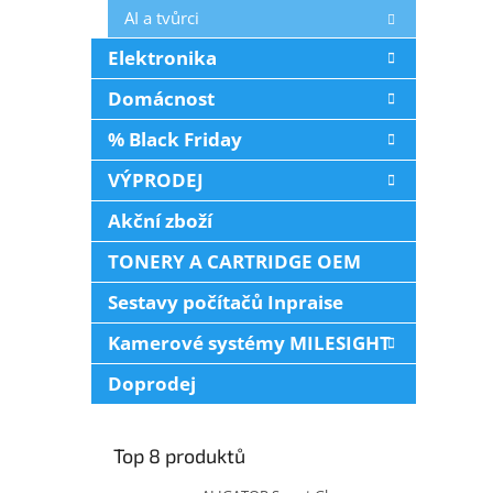
AI a tvůrci
Elektronika
Domácnost
% Black Friday
VÝPRODEJ
Akční zboží
TONERY A CARTRIDGE OEM
Sestavy počítačů Inpraise
Kamerové systémy MILESIGHT
Doprodej
Top 8 produktů