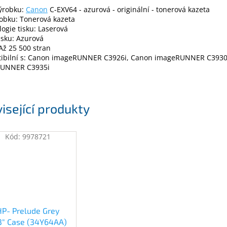
výrobku:
Canon
C-EXV64 - azurová - originální - tonerová kazeta
obku: Tonerová kazeta
ogie tisku: Laserová
isku: Azurová
Až 25 500 stran
ibilní s: Canon imageRUNNER C3926i, Canon imageRUNNER C3930
UNNER C3935i
isející produkty
Kód:
9978721
HP- Prelude Grey
.3" Case (34Y64AA)