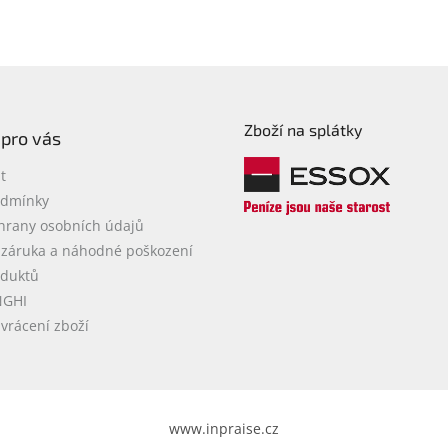
Zboží na splátky
 pro vás
t
odmínky
hrany osobních údajů
 záruka a náhodné poškození
oduktů
NGHI
vrácení zboží
www.inpraise.cz