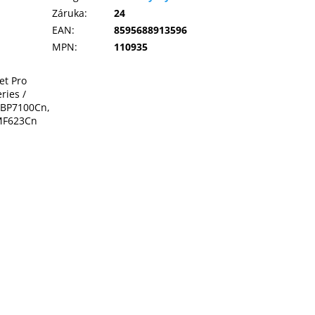
Záruka
:
24
EAN
:
8595688913596
MPN
:
110935
et Pro
ries /
LBP7100Cn,
MF623Cn