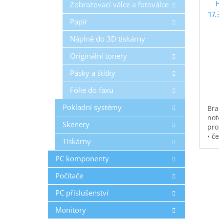
Zobrazovací válce a fotoválce
17
Papír
Náplně do 3D tiskárny
Originální tonery
Pásky a štítky
Fólie do faxu
Pokladní systémy
Bra
not
Skenery
pro
• č
Tiskárny
vod
pol
PC komponenty
na 
kap
Počítače
0,3
PC příslušenství
Monitory