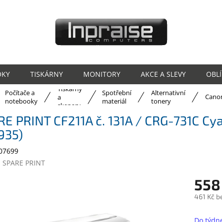
OKY
TISKÁRNY
MONITORY
AKCE A SLEVY
OBL
Tiskárny
Počítače a
Spotřební
Alternativní
ů
Cano
a
notebooky
materiál
tonery
skenery
E PRINT CF211A č. 131A / CRG-731C Cya
935)
07699
:
SPARE PRINT
558
461 Kč b
Měrná
cena:
Do týdn