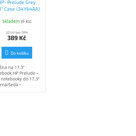
HP- Prelude Grey
.3" Case (34Y64AA)
(34Y64AA)
Skladem
(
6 ks
)
321 Kč bez DPH
389 Kč
Do košíku
šna na 17,3”
ebook HP Prelude •
 notebooky do 17,3"
erná/šedá •
ěodolná •
strovaná přihrádka
notebook • speciální
sy na příslušenství •
7 kg