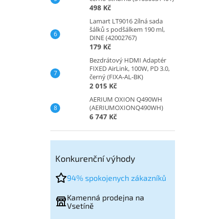
498 Kč
Lamart LT9016 2ílná sada
šálků s podšálkem 190 ml,
DINE (42002767)
179 Kč
Bezdrátový HDMI Adaptér
FIXED AirLink, 100W, PD 3.0,
černý (FIXA-AL-BK)
2 015 Kč
AERIUM OXION Q490WH
(AERIUMOXIONQ490WH)
6 747 Kč
Konkurenční výhody
94% spokojenych zákazníků
Kamenná prodejna na
Vsetíně