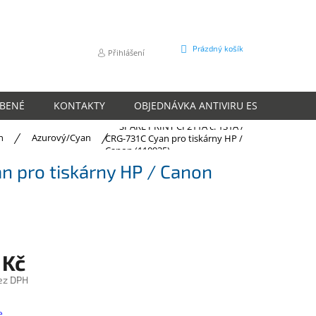
NÁKUPNÍ
Prázdný košík
Přihlášení
KOŠÍK
ÍBENÉ
KONTAKTY
OBJEDNÁVKA ANTIVIRU ESET
O N
SPARE PRINT CF211A č. 131A /
n
Azurový/Cyan
CRG-731C Cyan pro tiskárny HP /
Canon (110935)
n pro tiskárny HP / Canon
 Kč
ez DPH
e