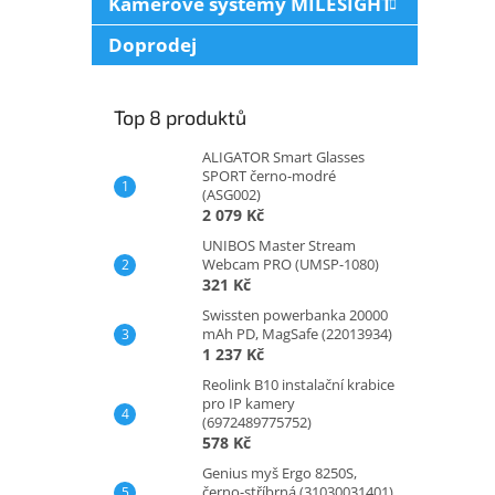
Kamerové systémy MILESIGHT
Doprodej
Top 8 produktů
ALIGATOR Smart Glasses
SPORT černo-modré
(ASG002)
2 079 Kč
UNIBOS Master Stream
Webcam PRO (UMSP-1080)
321 Kč
Swissten powerbanka 20000
mAh PD, MagSafe (22013934)
1 237 Kč
Reolink B10 instalační krabice
pro IP kamery
(6972489775752)
578 Kč
Genius myš Ergo 8250S,
černo-stříbrná (31030031401)