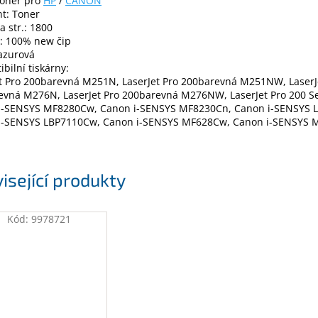
toner pro
HP
/
CANON
t: Toner
a str.: 1800
p: 100% new čip
azurová
bilní tiskárny:
et Pro 200barevná M251N, LaserJet Pro 200barevná M251NW, LaserJ
vná M276N, LaserJet Pro 200barevná M276NW, LaserJet Pro 200 Se
i-SENSYS MF8280Cw, Canon i-SENSYS MF8230Cn, Canon i-SENSYS 
i-SENSYS LBP7110Cw, Canon i-SENSYS MF628Cw, Canon i-SENSYS 
isející produkty
Kód:
9978721