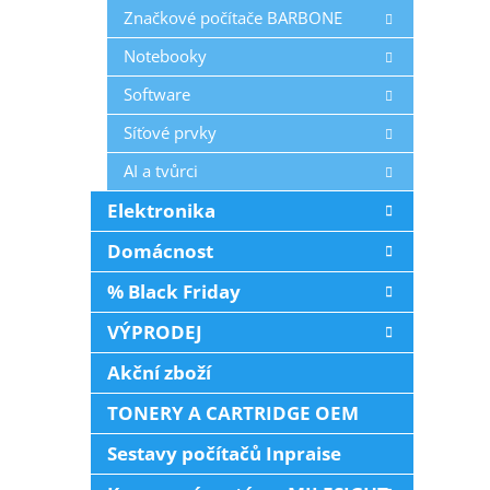
Značkové počítače BARBONE
Notebooky
Software
Síťové prvky
AI a tvůrci
Elektronika
Domácnost
% Black Friday
VÝPRODEJ
Akční zboží
TONERY A CARTRIDGE OEM
Sestavy počítačů Inpraise