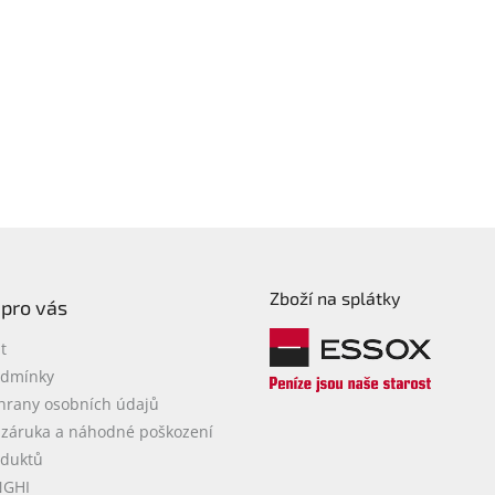
Zboží na splátky
 pro vás
t
odmínky
hrany osobních údajů
 záruka a náhodné poškození
oduktů
NGHI