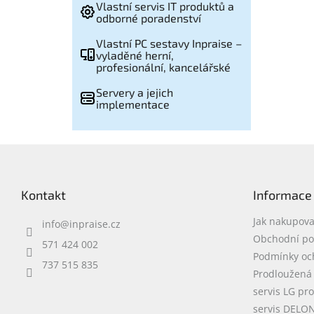
Vlastní servis IT produktů a
odborné poradenství
Vlastní PC sestavy Inpraise –
vyladěné herní,
profesionální, kancelářské
Servery a jejich
implementace
Z
á
p
Kontakt
Informace
a
t
Jak nakupova
info
@
inpraise.cz
í
Obchodní p
571 424 002
Podmínky oc
737 515 835
Prodloužená
servis LG pr
servis DELO