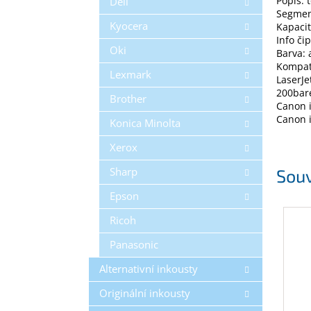
Popis: 
Dell
Segmen
Kyocera
Kapacit
Info či
Oki
Barva: 
Kompati
Lexmark
LaserJ
200bare
Brother
Canon 
Canon 
Konica Minolta
Xerox
Sharp
Souv
Epson
Ricoh
Panasonic
Alternativní inkousty
Originální inkousty