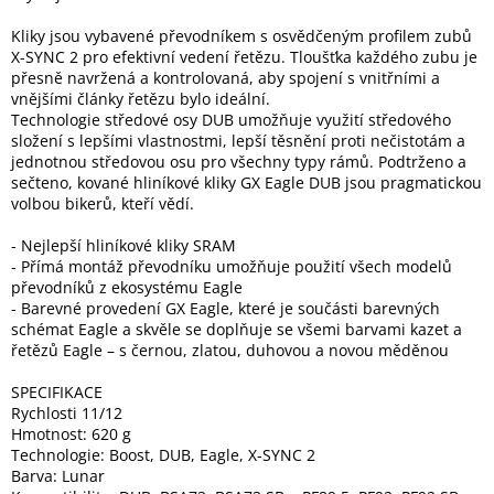
Kliky jsou vybavené převodníkem s osvědčeným profilem zubů
X-SYNC 2 pro efektivní vedení řetězu. Tloušťka každého zubu je
Elektronika
přesně navržená a kontrolovaná, aby spojení s vnitřními a
vnějšími články řetězu bylo ideální.
Domácnost
Technologie středové osy DUB umožňuje využití středového
složení s lepšími vlastnostmi, lepší těsnění proti nečistotám a
jednotnou středovou osu pro všechny typy rámů. Podtrženo a
%
sečteno, kované hliníkové kliky GX Eagle DUB jsou pragmatickou
Black
volbou bikerů, kteří vědí.
Friday
- Nejlepší hliníkové kliky SRAM
- Přímá montáž převodníku umožňuje použití všech modelů
VÝPRODEJ
převodníků z ekosystému Eagle
- Barevné provedení GX Eagle, které je součásti barevných
Akční
schémat Eagle a skvěle se doplňuje se všemi barvami kazet a
zboží
řetězů Eagle – s černou, zlatou, duhovou a novou měděnou
TONERY
SPECIFIKACE
A
Rychlosti 11/12
CARTRIDGE
OEM
Hmotnost: 620 g
Technologie: Boost, DUB, Eagle, X-SYNC 2
Barva: Lunar
Sestavy
počítačů