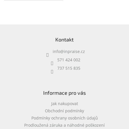
přihrádka na notebook •
speciální kapsy na
příslušenství • 0,37 kg
Z
á
Kontakt
p
a
info
@
inpraise.cz
t
í
571 424 002
737 515 835
Informace pro vás
Jak nakupovat
Obchodní podmínky
Podmínky ochrany osobních údajů
Prodloužená záruka a náhodné poškození