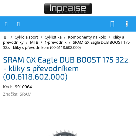
Přejít
na
obsah
NÁKUP
KOŠÍK
Domů
/
Cyklo a sport
/
Cyklistika
/
Komponenty na kolo
/
Kliky a
Počítače
převodníky
/
MTB
/
1-převodník
/
SRAM GX Eagle DUB BOOST 175
32z. - kliky s převodníkem (00.6118.602.000)
Počítače
Inpraise
SRAM GX Eagle DUB BOOST 175 32z.
- kliky s převodníkem
Notebooky
(00.6118.602.000)
Tiskárny
Kód:
9910964
Monitory
Značka:
SRAM
Akce
a
slevy
Oblíbené
Kontakty