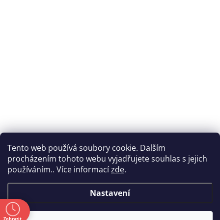
Tento web používá soubory cookie. Dalším
procházením tohoto webu vyjadřujete souhlas s jejich
používáním.. Více informací
zde
.
Nastavení
ě
Zobrazit