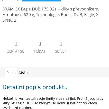
www.inpraise.cz
SRAM GX Eagle DUB 175 32z. - kliky s převodníkem,
Gaming
Hmotnost: 620 g, Technologie: Boost, DUB, Eagle, X-
SYNC 2
Telefony
a
tablety
Cyklo
a
ZEPTAT SE
HLÍDAT
SDÍLET
sport
Dílna
a
zahrada
Popis
Diskuze
Velké
Detailní popis produktu
spotřebiče
Někteří bikeři testují svoje limity vice než jiní. Pro ně jsou tady
Počítače
kliky GX Eagle DUB, se kterými se nemusí bát dát do všech
a
svých jízd maximum.
notebooky