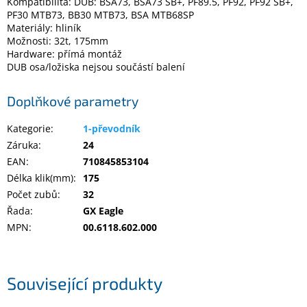
Kompatibilita: DUB: BSA73, BSA73 SB+, PF89.5, PF92, PF92 SB+,
Inpraise
PF30 MTB73, BB30 MTB73, BSA MTB68SP
Materiály: hliník
Kamerové
Možnosti: 32t, 175mm
systémy
Hardware: přímá montáž
MILESIGHT
DUB osa/ložiska nejsou součástí balení
Doprodej
Doplňkové parametry
Přihlášení
Kategorie
:
1-převodník
Záruka
:
24
EAN
:
710845853104
Délka klik(mm)
:
175
Počet zubů
:
32
Řada
:
GX Eagle
MPN
:
00.6118.602.000
Související produkty