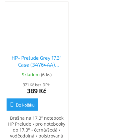
HP- Prelude Grey 17.3"
Case (34Y64AA)
(34Y64AA)
Skladem
(
6 ks
)
321 Kč bez DPH
389 Kč
Do košíku
Brašna na 17,3” notebook
HP Prelude • pro notebooky
do 17,3" • černá/šedá •
voděodolná • polstrovaná