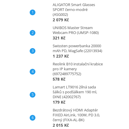
ALIGATOR Smart Glasses
SPORT černo-modré
(ASG002)
2 079 Kč
UNIBOS Master Stream
Webcam PRO (UMSP-1080)
321 Kč
Swissten powerbanka 20000
mAh PD, MagSafe (22013934)
1 237 Kč
Reolink B10 instalační krabice
pro IP kamery
(6972489775752)
578 Kč
Lamart LT9016 2ílná sada
šálků s podšálkem 190 ml,
DINE (42002767)
179 Kč
Bezdrátový HDMI Adaptér
FIXED AirLink, 100W, PD 3.0,
černý (FIXA-AL-BK)
2 015 Kč