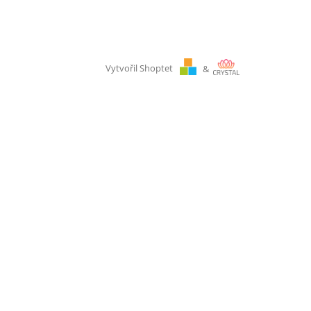
Vytvořil Shoptet
&