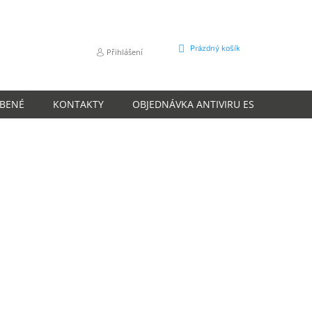
NÁKUPNÍ
Prázdný košík
Přihlášení
KOŠÍK
ÍBENÉ
KONTAKTY
OBJEDNÁVKA ANTIVIRU ESET
O N