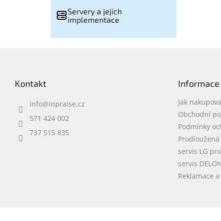
Servery a jejich
implementace
Z
á
p
Kontakt
Informace
a
t
Jak nakupova
info
@
inpraise.cz
í
Obchodní p
571 424 002
Podmínky oc
737 515 835
Prodloužená
servis LG pr
servis DELO
Reklamace a 