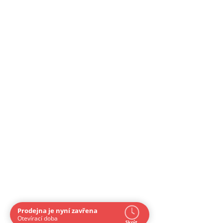
Prodejna je nyní zavřena
Navštivte nás osobně
Otevírací doba
Skrýt