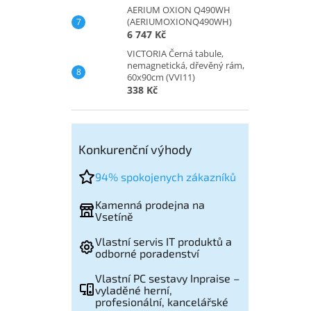
AERIUM OXION Q490WH
(AERIUMOXIONQ490WH)
6 747 Kč
VICTORIA Černá tabule,
nemagnetická, dřevěný rám,
60x90cm (VVI11)
338 Kč
Konkurenční výhody
94% spokojenych zákazníků
Kamenná prodejna na
Vsetíně
Vlastní servis IT produktů a
odborné poradenství
Vlastní PC sestavy Inpraise –
vyladěné herní,
profesionální, kancelářské