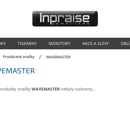
OKY
TISKÁRNY
MONITORY
AKCE A SLEVY
OBL
ů
Prodávané značky
WAVEMASTER
VEMASTER
produkty značky
WAVEMASTER
nebyly nalezeny...