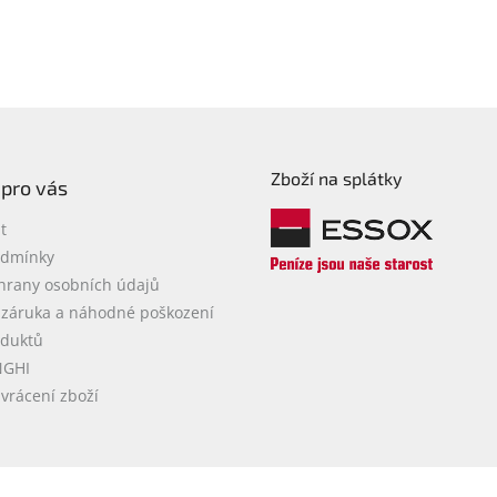
Zboží na splátky
 pro vás
t
odmínky
hrany osobních údajů
 záruka a náhodné poškození
oduktů
NGHI
vrácení zboží