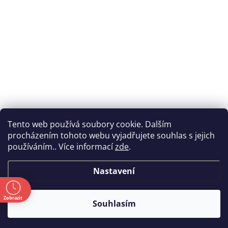
Tento web používá soubory cookie. Dalším
procházením tohoto webu vyjadřujete souhlas s jejich
používáním.. Více informací
zde
.
Nastavení
ě
Zobrazit
Souhlasím