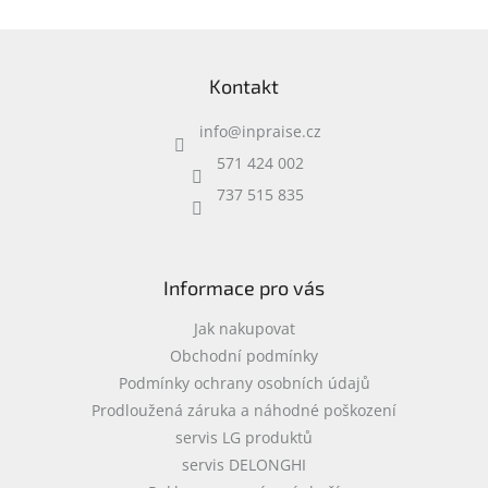
á
d
Z
a
á
c
Kontakt
p
í
a
p
info
@
inpraise.cz
t
r
í
v
571 424 002
k
737 515 835
y
v
ý
p
i
Informace pro vás
s
u
Jak nakupovat
Obchodní podmínky
Podmínky ochrany osobních údajů
Prodloužená záruka a náhodné poškození
servis LG produktů
servis DELONGHI