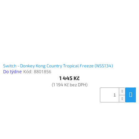
www.inpraise.cz
Gaming
Telefony
a
tablety
Cyklo
a
Switch - Donkey Kong Country Tropical Freeze (NSS134)
sport
Do týdne
Kód:
8801856
1 445 Kč
Dílna
(1 194 Kč bez DPH)
a
zahrada
Velké
spotřebiče
Počítače
a
notebooky