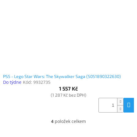
Inpraise
Kamerové
systémy
MILESIGHT
Doprodej
Přihlášení
PS5 - Lego Star Wars: The Skywalker Saga (5051890322630)
Do týdne
Kód:
9932735
1 557 Kč
(1 287 Kč bez DPH)
4
položek celkem
O
v
l