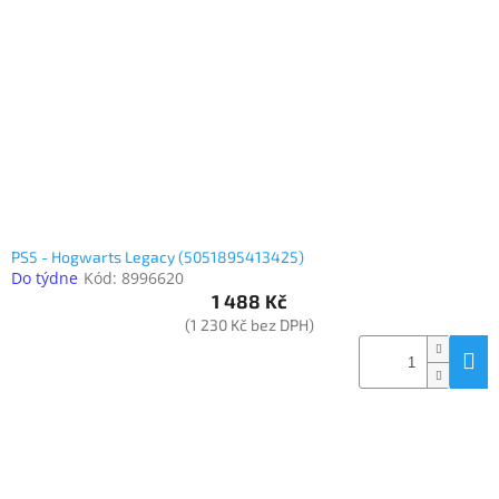
Elektronika
Domácnost
%
Black
Friday
PS5 - Hogwarts Legacy (5051895413425)
VÝPRODEJ
Do týdne
Kód:
8996620
1 488 Kč
(1 230 Kč bez DPH)
Akční
zboží
TONERY
A
CARTRIDGE
OEM
Sestavy
počítačů