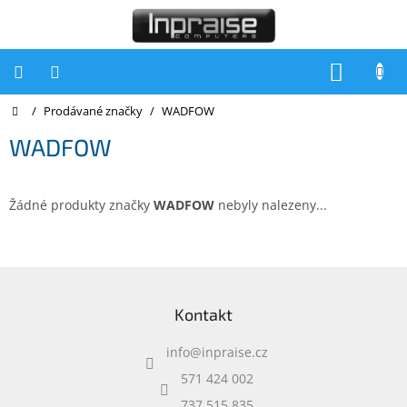
Přejít
na
obsah
NÁKUP
KOŠÍK
Domů
/
Prodávané značky
/
WADFOW
Počítače
WADFOW
Počítače
Inpraise
Notebooky
Žádné produkty značky
WADFOW
nebyly nalezeny...
Tiskárny
Monitory
Z
á
Akce
Kontakt
p
a
slevy
a
info
@
inpraise.cz
t
Oblíbené
í
571 424 002
737 515 835
Kontakty