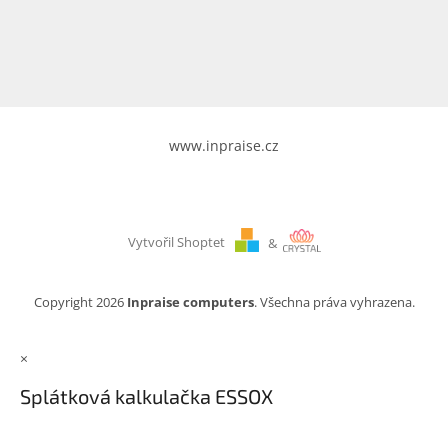
www.inpraise.cz
Gaming
Telefony
a
tablety
www.inpraise.cz
Cyklo
a
sport
Vytvořil Shoptet
&
Dílna
a
zahrada
Copyright 2026
Inpraise computers
. Všechna práva vyhrazena.
Velké
×
spotřebiče
Splátková kalkulačka ESSOX
Počítače
a
notebooky