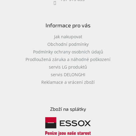
objednávka
antiviru
ESET
Informace pro vás
O
nás
Jak nakupovat
Obchodní podmínky
Realizované
Podmínky ochrany osobních údajů
projekty
Prodloužená záruka a náhodné poškození
Obchodní
servis LG produktů
podmínky
servis DELONGHI
Autorizované
Reklamace a vrácení zboží
servisy
Rozšíření
záruk
a
Zboží na splátky
pojištění
Splátky
ESSOX