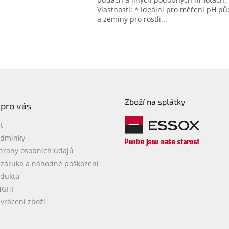
Vlastnosti: * Ideální pro měření pH pů
a zeminy pro rostli...
O
v
l
á
d
a
c
Zboží na splátky
í
 pro vás
p
r
t
v
odmínky
k
hrany osobních údajů
y
v
 záruka a náhodné poškození
ý
oduktů
p
NGHI
i
vrácení zboží
s
u