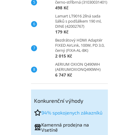
černo-stříbrná (31030031401)
498 Kč
Lamart LT9016 2ílná sada
šálků s podšálkem 190 ml,
DINE (42002767)
179 Kč
Bezdrátový HDMI Adaptér
FIXED AirLink, 100W, PD 3.0,
černý (FIXA-AL-BK)
2 015 Kč
AERIUM OXION Q490WH
(AERIUMOXIONQ490WH)
6 747 Kč
Konkurenční výhody
94% spokojenych zákazníků
Kamenná prodejna na
Vsetíně