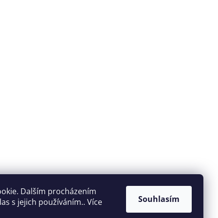
ookie. Dalším procházením
Souhlasím
s s jejich používáním.. Více