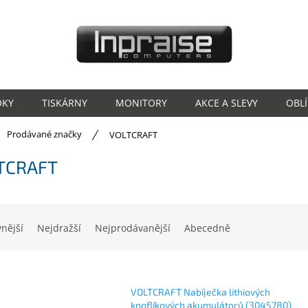
OKY
TISKÁRNY
MONITORY
AKCE A SLEVY
OBL
ů
Prodávané značky
VOLTCRAFT
TCRAFT
vnější
Nejdražší
Nejprodávanější
Abecedně
VOLTCRAFT Nabíječka lithiových
knoflíkových akumulátorů (3045780)