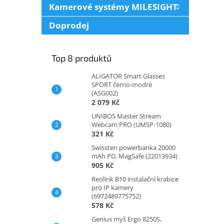
Kamerové systémy MILESIGHT
Doprodej
Top 8 produktů
ALIGATOR Smart Glasses
SPORT černo-modré
(ASG002)
2 079 Kč
UNIBOS Master Stream
Webcam PRO (UMSP-1080)
321 Kč
Swissten powerbanka 20000
mAh PD, MagSafe (22013934)
905 Kč
Reolink B10 instalační krabice
pro IP kamery
(6972489775752)
578 Kč
Genius myš Ergo 8250S,