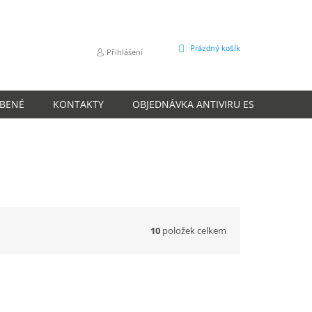
NÁKUPNÍ
Prázdný košík
Přihlášení
KOŠÍK
ÍBENÉ
KONTAKTY
OBJEDNÁVKA ANTIVIRU ESET
O N
10
položek celkem