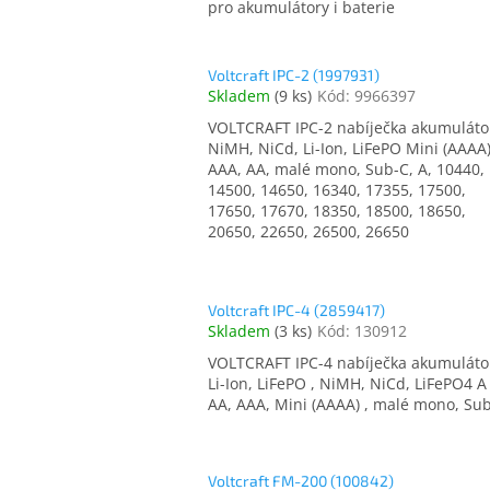
pro akumulátory i baterie
Voltcraft IPC-2 (1997931)
Skladem
(
9 ks
)
Kód:
9966397
VOLTCRAFT IPC-2 nabíječka akumuláto
NiMH, NiCd, Li-Ion, LiFePO Mini (AAAA)
AAA, AA, malé mono, Sub-C, A, 10440,
14500, 14650, 16340, 17355, 17500,
17650, 17670, 18350, 18500, 18650,
20650, 22650, 26500, 26650
Voltcraft IPC-4 (2859417)
Skladem
(
3 ks
)
Kód:
130912
VOLTCRAFT IPC-4 nabíječka akumuláto
Li-Ion, LiFePO , NiMH, NiCd, LiFePO4 A 
AA, AAA, Mini (AAAA) , malé mono, Su
Voltcraft FM-200 (100842)