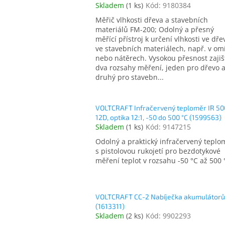
Skladem
(
1 ks
)
Kód:
9180384
Měřič vlhkosti dřeva a stavebních
materiálů FM-200; Odolný a přesný
měřící přístroj k určení vlhkosti ve dře
ve stavebních materiálech, např. v om
nebo nátěrech. Vysokou přesnost zajiš
dva rozsahy měření, jeden pro dřevo 
druhý pro stavebn...
VOLTCRAFT Infračervený teploměr IR 50
12D, optika 12:1, -50 do 500 °C (1599563)
Skladem
(
1 ks
)
Kód:
9147215
Odolný a praktický infračervený teplo
s pistolovou rukojetí pro bezdotykové
měření teplot v rozsahu -50 °C až 500 
VOLTCRAFT CC-2 Nabíječka akumulátorů
(1613311)
Skladem
(
2 ks
)
Kód:
9902293