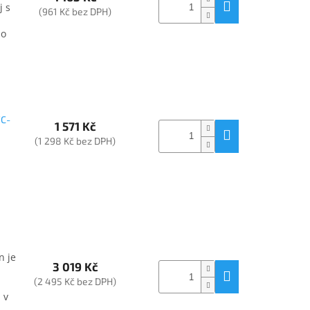
j s
(961 Kč bez DPH)
ho
VC-
1 571 Kč
(1 298 Kč bez DPH)
n je
3 019 Kč
(2 495 Kč bez DPH)
 v