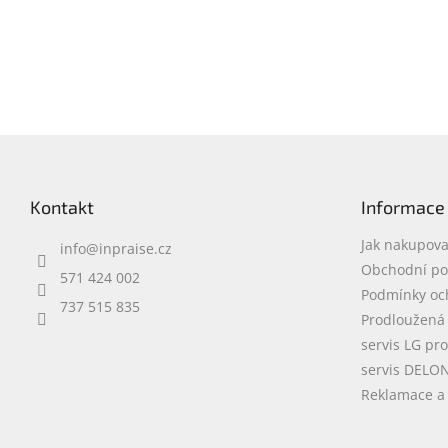
Z
á
p
Kontakt
Informace
a
t
Jak nakupova
info
@
inpraise.cz
í
Obchodní p
571 424 002
Podmínky oc
737 515 835
Prodloužená
servis LG pr
servis DELO
Reklamace a 