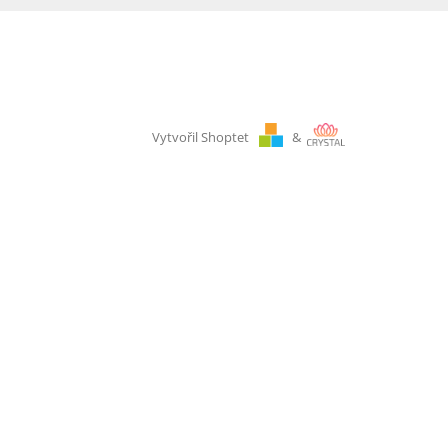
Vytvořil Shoptet
&