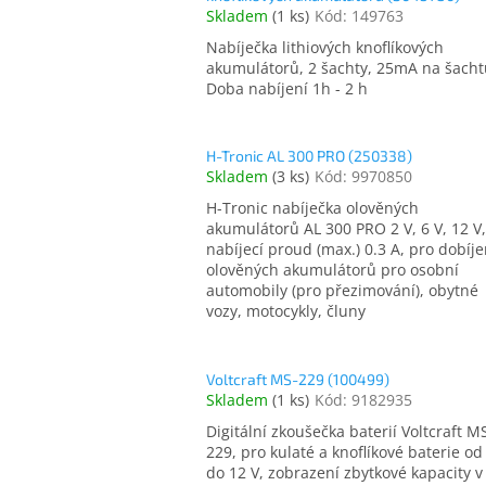
Skladem
(
1 ks
)
Kód:
149763
Nabíječka lithiových knoflíkových
akumulátorů, 2 šachty, 25mA na šacht
Doba nabíjení 1h - 2 h
H-Tronic AL 300 PRO (250338)
Skladem
(
3 ks
)
Kód:
9970850
H-Tronic nabíječka olověných
akumulátorů AL 300 PRO 2 V, 6 V, 12 V,
nabíjecí proud (max.) 0.3 A, pro dobíje
olověných akumulátorů pro osobní
automobily (pro přezimování), obytné
vozy, motocykly, čluny
Voltcraft MS-229 (100499)
Skladem
(
1 ks
)
Kód:
9182935
Digitální zkoušečka baterií Voltcraft M
229, pro kulaté a knoflíkové baterie od
do 12 V, zobrazení zbytkové kapacity v