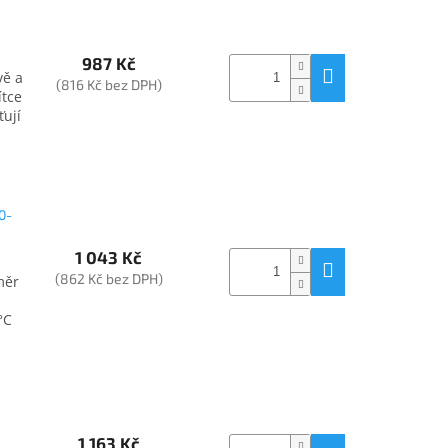
987 Kč
vě a
(816 Kč bez DPH)
ítce
ťují
a
0-
1 043 Kč
(862 Kč bez DPH)
měr
°C
1 163 Kč