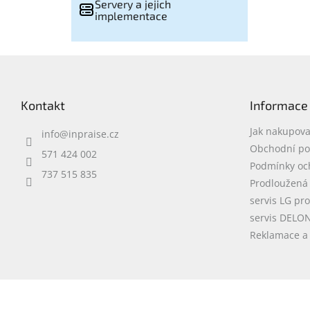
Servery a jejich
implementace
Z
á
p
Kontakt
Informace
a
t
Jak nakupova
info
@
inpraise.cz
í
Obchodní p
571 424 002
Podmínky oc
737 515 835
Prodloužená
servis LG pr
servis DELO
Reklamace a 