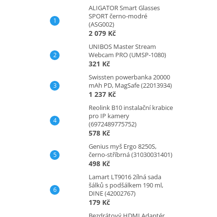
ALIGATOR Smart Glasses
SPORT černo-modré
(ASG002)
2 079 Kč
UNIBOS Master Stream
Webcam PRO (UMSP-1080)
321 Kč
Swissten powerbanka 20000
mAh PD, MagSafe (22013934)
1 237 Kč
Reolink B10 instalační krabice
pro IP kamery
(6972489775752)
578 Kč
Genius myš Ergo 8250S,
černo-stříbrná (31030031401)
498 Kč
Lamart LT9016 2ílná sada
šálků s podšálkem 190 ml,
DINE (42002767)
179 Kč
Bezdrátový HDMI Adaptér