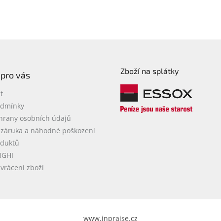
Zboží na splátky
 pro vás
t
odmínky
hrany osobních údajů
 záruka a náhodné poškození
oduktů
NGHI
vrácení zboží
www.inpraise.cz