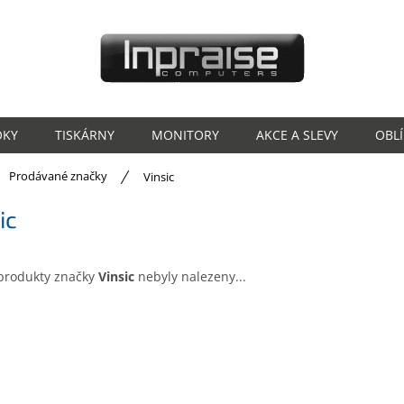
OKY
TISKÁRNY
MONITORY
AKCE A SLEVY
OBL
ů
Prodávané značky
Vinsic
ic
produkty značky
Vinsic
nebyly nalezeny...