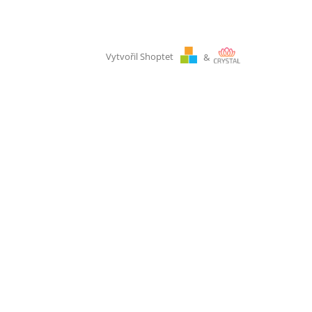
Vytvořil Shoptet
&