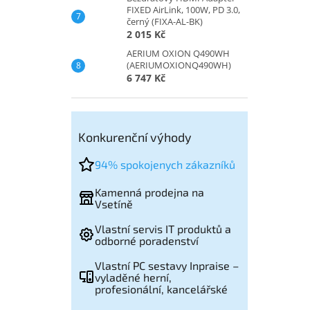
FIXED AirLink, 100W, PD 3.0,
černý (FIXA-AL-BK)
2 015 Kč
AERIUM OXION Q490WH
(AERIUMOXIONQ490WH)
6 747 Kč
Konkurenční výhody
94% spokojenych zákazníků
Kamenná prodejna na
Vsetíně
Vlastní servis IT produktů a
odborné poradenství
Vlastní PC sestavy Inpraise –
vyladěné herní,
profesionální, kancelářské