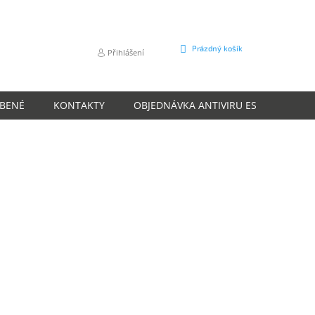
NÁKUPNÍ
Prázdný košík
Přihlášení
KOŠÍK
ÍBENÉ
KONTAKTY
OBJEDNÁVKA ANTIVIRU ESET
O N