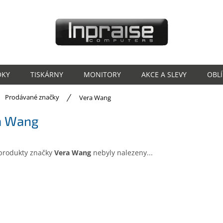
OKY
TISKÁRNY
MONITORY
AKCE A SLEVY
OBL
ů
Prodávané značky
Vera Wang
a Wang
produkty značky
Vera Wang
nebyly nalezeny...