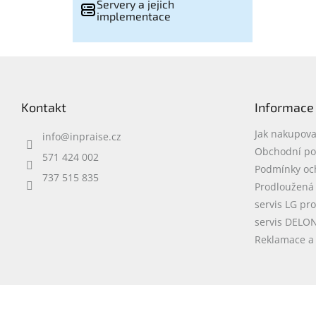
Servery a jejich
implementace
Z
á
p
Kontakt
Informace
a
t
Jak nakupova
info
@
inpraise.cz
í
Obchodní p
571 424 002
Podmínky oc
737 515 835
Prodloužená
servis LG pr
servis DELO
Reklamace a 