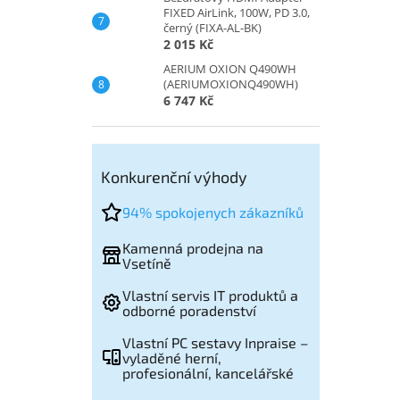
FIXED AirLink, 100W, PD 3.0,
černý (FIXA-AL-BK)
2 015 Kč
AERIUM OXION Q490WH
(AERIUMOXIONQ490WH)
6 747 Kč
Konkurenční výhody
94% spokojenych zákazníků
Kamenná prodejna na
Vsetíně
Vlastní servis IT produktů a
odborné poradenství
Vlastní PC sestavy Inpraise –
vyladěné herní,
profesionální, kancelářské