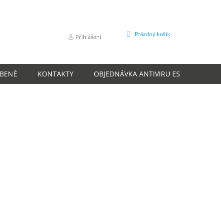
NÁKUPNÍ
Prázdný košík
Přihlášení
KOŠÍK
ÍBENÉ
KONTAKTY
OBJEDNÁVKA ANTIVIRU ESET
O N