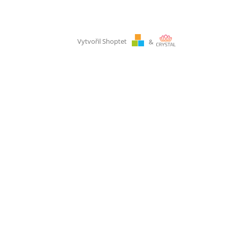
Vytvořil Shoptet
&