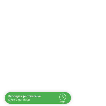
Prodejna je otevřena
Navštivte nás osobně
Dnes 7:00-15:00
Skrýt
Čas