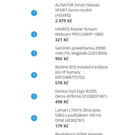
ALIGATOR Smart Glasses
SPORT černo-modré
(ASG002)
2 079 Kč
UNIBOS Master Stream
Webcam PRO (UMSP-1080)
321 Kč
Swissten powerbanka 20000
mAh PD, MagSafe (22013934)
905 Kč
Reolink B10 instalační krabice
pro IP kamery
(6972489775752)
578 Kč
Genius myš Ergo 8250S,
černo-stříbrná (31030031401)
498 Kč
Lamart LT9016 2ílná sada
šálků s podšálkem 190 ml,
DINE (42002767)
179 Kč
Bezdrátový HDMI Adaptér