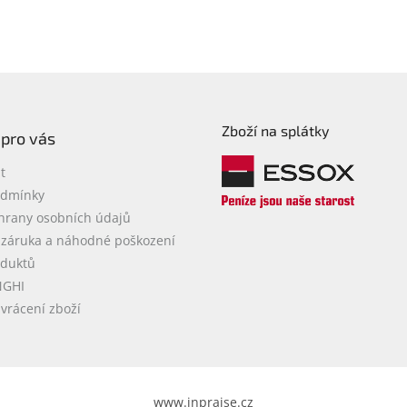
Zboží na splátky
 pro vás
t
odmínky
hrany osobních údajů
 záruka a náhodné poškození
oduktů
NGHI
vrácení zboží
www.inpraise.cz