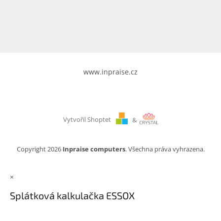
www.inpraise.cz
Gaming
Telefony
a
tablety
www.inpraise.cz
Cyklo
a
sport
Vytvořil Shoptet
&
Dílna
a
zahrada
Copyright 2026
Inpraise computers
. Všechna práva vyhrazena.
Velké
×
spotřebiče
Splátková kalkulačka ESSOX
Počítače
a
notebooky