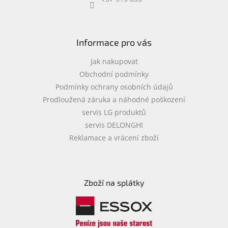
objednávka
antiviru
ESET
Informace pro vás
O
nás
Jak nakupovat
Obchodní podmínky
Realizované
Podmínky ochrany osobních údajů
projekty
Prodloužená záruka a náhodné poškození
Obchodní
servis LG produktů
podmínky
servis DELONGHI
Autorizované
Reklamace a vrácení zboží
servisy
Rozšíření
záruk
a
Zboží na splátky
pojištění
Splátky
ESSOX