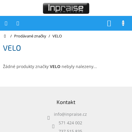
Přejít
na
obsah
NÁKUP
KOŠÍK
Domů
/
Prodávané značky
/
VELO
Počítače
VELO
Počítače
Inpraise
Notebooky
Žádné produkty značky
VELO
nebyly nalezeny...
Tiskárny
Monitory
Z
á
Akce
Kontakt
p
a
slevy
a
info
@
inpraise.cz
t
Oblíbené
í
571 424 002
737 515 835
Kontakty