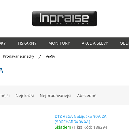
OKY
TISKÁRNY
MONITORY
AKCE A SLEVY
OBL
ů
Prodávané značky
VeGA
A
vnější
Nejdražší
Nejprodávanější
Abecedně
DTZ VEGA Nabíječka 40V, 2A
(50GCHARG40V4A)
Skladem
(
1 ks
)
Kód:
188294