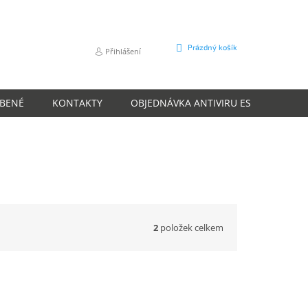
NÁKUPNÍ
Prázdný košík
Přihlášení
KOŠÍK
ÍBENÉ
KONTAKTY
OBJEDNÁVKA ANTIVIRU ESET
O N
2
položek celkem