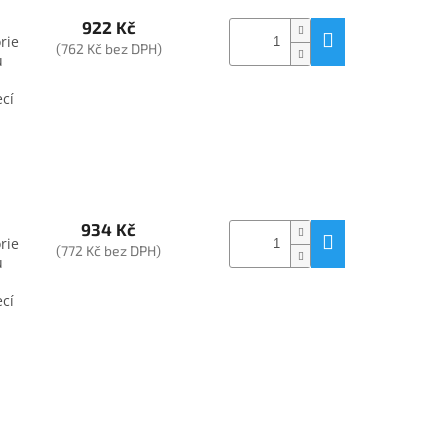
922 Kč
rie
(762 Kč bez DPH)
u
ecí
934 Kč
rie
(772 Kč bez DPH)
u
ecí