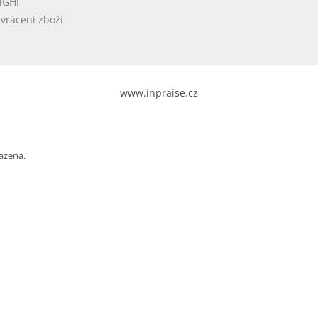
NGHI
vrácení zboží
www.inpraise.cz
azena.