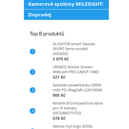
Kamerové systémy MILESIGHT
Doprodej
Top 8 produktů
ALIGATOR Smart Glasses
SPORT černo-modré
(ASG002)
2 079 Kč
UNIBOS Master Stream
Webcam PRO (UMSP-1080)
321 Kč
Swissten powerbanka 20000
mAh PD, MagSafe (22013934)
905 Kč
Reolink B10 instalační krabice
pro IP kamery
(6972489775752)
578 Kč
Genius myš Ergo 8250S,