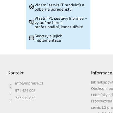
Vlastní servis IT produktů a
odborné poradenství
Vlastní PC sestavy Inpraise –
vyladěné herní,
profesionální, kancelářské
Servery a jejich
implementace
Z
á
p
Kontakt
Informace
a
t
Jak nakupova
info
@
inpraise.cz
í
Obchodní p
571 424 002
Podmínky oc
737 515 835
Prodloužená
servis LG pr