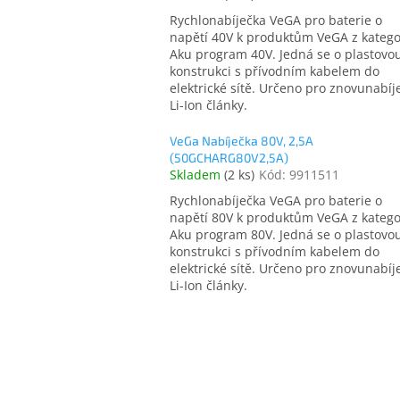
Rychlonabíječka VeGA pro baterie o
napětí 40V k produktům VeGA z katego
Aku program 40V. Jedná se o plastovo
konstrukci s přívodním kabelem do
elektrické sítě. Určeno pro znovunabíj
Li-Ion články.
VeGa Nabíječka 80V, 2,5A
(50GCHARG80V2,5A)
Skladem
(
2 ks
)
Kód:
9911511
Rychlonabíječka VeGA pro baterie o
napětí 80V k produktům VeGA z katego
Aku program 80V. Jedná se o plastovo
konstrukci s přívodním kabelem do
elektrické sítě. Určeno pro znovunabíj
Li-Ion články.
O
v
l
á
d