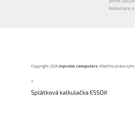
servis DELO
Reklamace a 
Copyright 2026
Inpraise computers
. Všechna práva vyhr
×
Splátková kalkulačka ESSOX