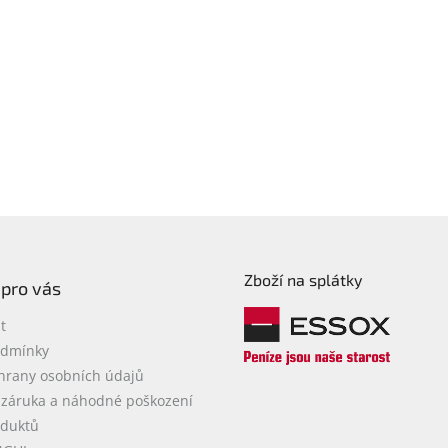
Zboží na splátky
 pro vás
t
odmínky
hrany osobních údajů
 záruka a náhodné poškození
oduktů