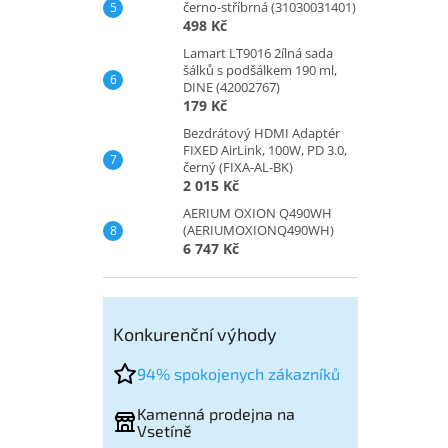
černo-stříbrná (31030031401)
498 Kč
Lamart LT9016 2ílná sada
šálků s podšálkem 190 ml,
DINE (42002767)
179 Kč
Bezdrátový HDMI Adaptér
FIXED AirLink, 100W, PD 3.0,
černý (FIXA-AL-BK)
2 015 Kč
AERIUM OXION Q490WH
(AERIUMOXIONQ490WH)
6 747 Kč
Konkurenční výhody
94% spokojenych zákazníků
Kamenná prodejna na
Vsetíně