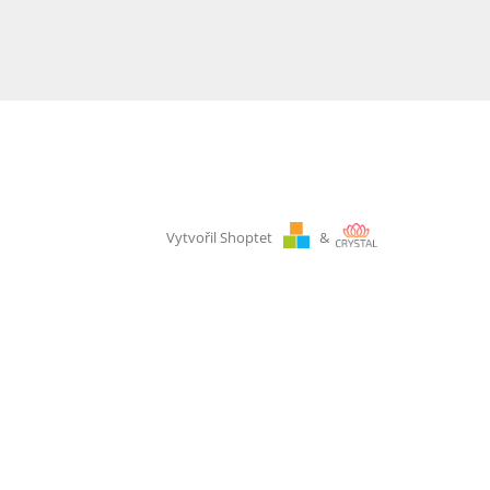
Vytvořil Shoptet
&