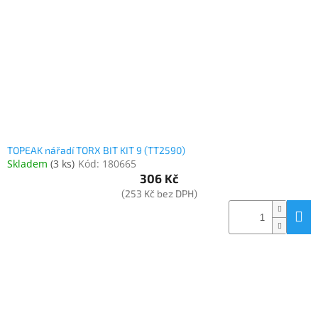
www.inpraise.cz
Gaming
Telefony
a
tablety
Cyklo
a
TOPEAK nářadí TORX BIT KIT 9 (TT2590)
sport
Skladem
(
3 ks
)
Kód:
180665
306 Kč
Dílna
(253 Kč bez DPH)
a
zahrada
Velké
spotřebiče
Počítače
a
notebooky