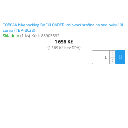
TOPEAK bikepacking BACKLOADER, rolovací brašna na sedlovku 10l
černá (TBP-BL2B)
Skladem
(
1 ks
)
Kód:
88905532
1 656 Kč
(1 369 Kč bez DPH)