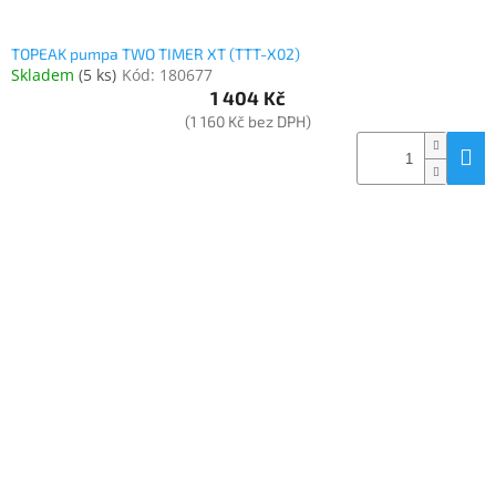
TOPEAK pumpa TWO TIMER XT (TTT-X02)
Skladem
(
5 ks
)
Kód:
180677
1 404 Kč
(1 160 Kč bez DPH)