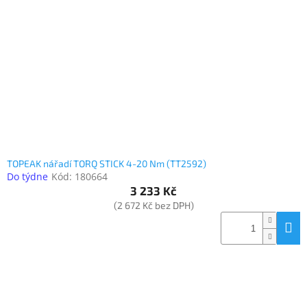
TOPEAK nářadí TORQ STICK 4-20 Nm (TT2592)
Do týdne
Kód:
180664
3 233 Kč
(2 672 Kč bez DPH)