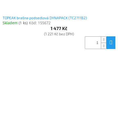
TOPEAK brašna podsedlová DYNAPACK (TC2711B2)
Skladem
(
1 ks
)
Kód:
155672
1 477 Kč
(1 221 Kč bez DPH)