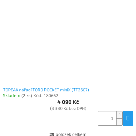
TOPEAK nářadí TORQ ROCKET miniX (TT2607)
Skladem
(
2 ks
)
Kód:
180662
4 090 Kč
(3 380 Kč bez DPH)
29
položek celkem