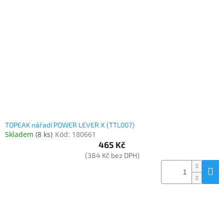
Inpraise
Kamerové
systémy
MILESIGHT
Doprodej
Přihlášení
TOPEAK nářadí POWER LEVER X (TTL007)
Skladem
(
8 ks
)
Kód:
180661
465 Kč
(384 Kč bez DPH)