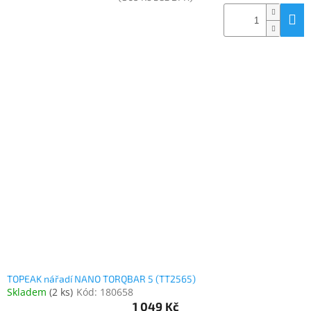
TOPEAK nářadí NANO TORQBAR 5 (TT2565)
Skladem
(
2 ks
)
Kód:
180658
1 049 Kč