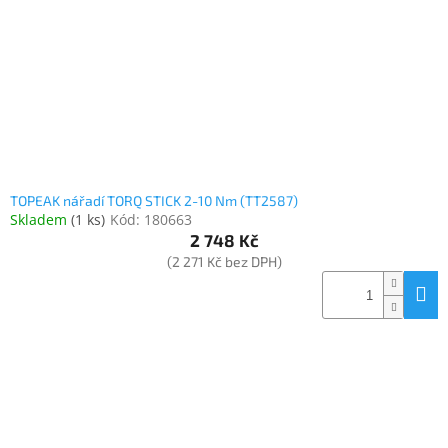
TOPEAK nářadí TORQ STICK 2-10 Nm (TT2587)
Skladem
(
1 ks
)
Kód:
180663
2 748 Kč
(2 271 Kč bez DPH)