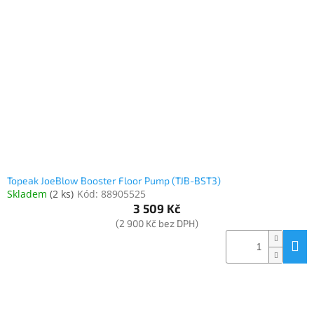
Topeak JoeBlow Booster Floor Pump (TJB-BST3)
Skladem
(
2 ks
)
Kód:
88905525
3 509 Kč
(2 900 Kč bez DPH)