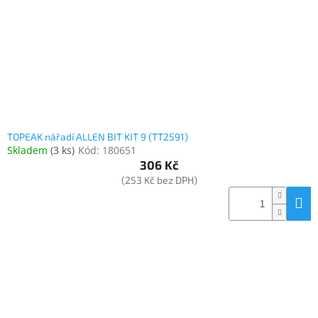
o
k
objednávka
d
t
antiviru
u
ů
ESET
k
t
O
nás
ů
Realizované
projekty
TOPEAK nářadí ALLEN BIT KIT 9 (TT2591)
Skladem
(
3 ks
)
Kód:
180651
Obchodní
podmínky
306 Kč
(253 Kč bez DPH)
Autorizované
servisy
Rozšíření
záruk
a
pojištění
Splátky
ESSOX