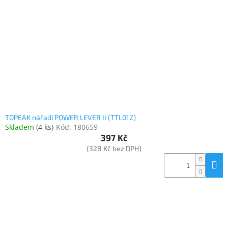
Elektronika
Domácnost
%
Black
Friday
TOPEAK nářadí POWER LEVER II (TTL012)
VÝPRODEJ
Skladem
(
4 ks
)
Kód:
180659
397 Kč
(328 Kč bez DPH)
Akční
zboží
TONERY
A
CARTRIDGE
OEM
Sestavy
počítačů