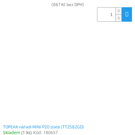
(867 Kč bez DPH)
TOPEAK nářadí MINI P20 zlatá (TT2582GD)
Skladem
(
1 ks
)
Kód:
180657