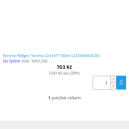
o
k
objednávka
d
t
antiviru
u
ů
ESET
k
t
O
nás
ů
Realizované
projekty
Tommy Hilfiger Tommy Girl EdT 100ml (22548040126)
Do týdne
Kód:
9491240
Obchodní
podmínky
703 Kč
(581 Kč bez DPH)
Autorizované
servisy
Rozšíření
záruk
1
položek celkem
O
a
pojištění
v
l
á
Splátky
ESSOX
d
Z
a