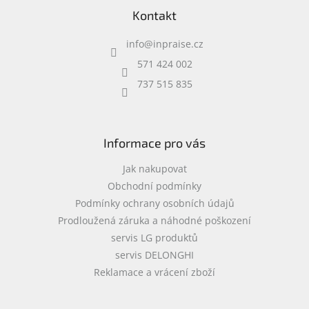
á
www.inpraise.cz
c
Kontakt
p
í
a
p
Gaming
info
@
inpraise.cz
t
r
í
v
571 424 002
Telefony
k
a
737 515 835
y
tablety
v
ý
p
Cyklo
a
i
Informace pro vás
sport
s
u
Jak nakupovat
Dílna
Obchodní podmínky
a
Podmínky ochrany osobních údajů
zahrada
Prodloužená záruka a náhodné poškození
servis LG produktů
Velké
spotřebiče
servis DELONGHI
Reklamace a vrácení zboží
Počítače
a
notebooky