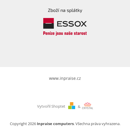
Zboží na splátky
Elektronika
Domácnost
%
Black
Friday
VÝPRODEJ
www.inpraise.cz
Akční
zboží
TONERY
A
Vytvořil Shoptet
&
CARTRIDGE
OEM
Copyright 2026
Inpraise computers
. Všechna práva vyhrazena.
Sestavy
počítačů