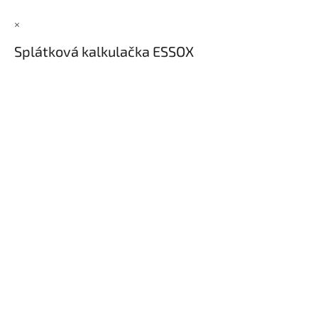
Inpraise
×
Kamerové
systémy
Splátková kalkulačka ESSOX
MILESIGHT
Doprodej
Přihlášení