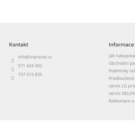
Z
á
p
Kontakt
Informace
a
t
Jak nakupova
info
@
inpraise.cz
í
Obchodní p
571 424 002
Podmínky oc
737 515 835
Prodloužená
servis LG pr
servis DELO
Reklamace a 