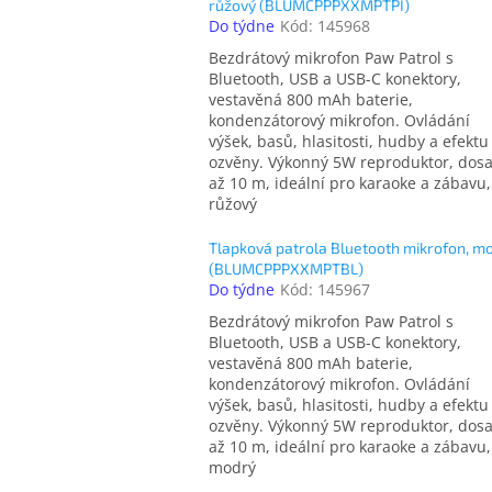
růžový (BLUMCPPPXXMPTPI)
Do týdne
Kód:
145968
Bezdrátový mikrofon Paw Patrol s
Bluetooth, USB a USB-C konektory,
vestavěná 800 mAh baterie,
kondenzátorový mikrofon. Ovládání
výšek, basů, hlasitosti, hudby a efektu
ozvěny. Výkonný 5W reproduktor, dos
až 10 m, ideální pro karaoke a zábavu,
růžový
Tlapková patrola Bluetooth mikrofon, m
(BLUMCPPPXXMPTBL)
Do týdne
Kód:
145967
Bezdrátový mikrofon Paw Patrol s
Bluetooth, USB a USB-C konektory,
vestavěná 800 mAh baterie,
kondenzátorový mikrofon. Ovládání
výšek, basů, hlasitosti, hudby a efektu
ozvěny. Výkonný 5W reproduktor, dos
až 10 m, ideální pro karaoke a zábavu,
modrý