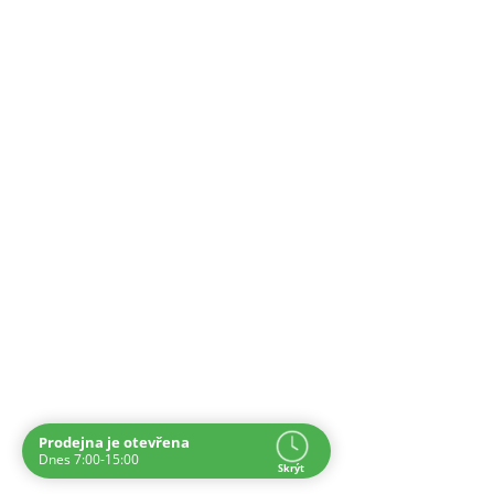
Prodejna je otevřena
Navštivte nás osobně
Dnes 7:00-15:00
Skrýt
Čas