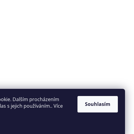
ookie. Dalším procházením
Souhlasím
s s jejich používáním.. Více