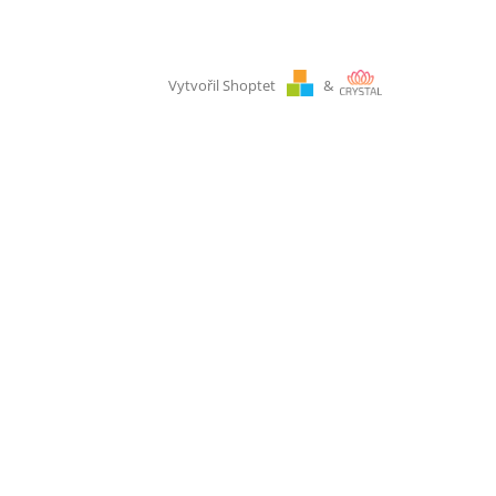
Vytvořil Shoptet
&