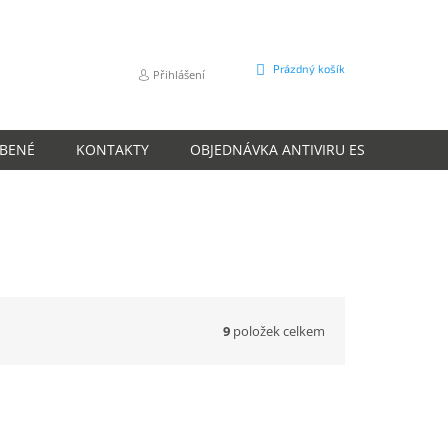
NÁKUPNÍ
Prázdný košík
Přihlášení
KOŠÍK
ÍBENÉ
KONTAKTY
OBJEDNÁVKA ANTIVIRU ESET
O N
9
položek celkem