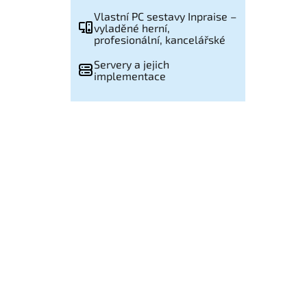
Vlastní PC sestavy Inpraise –
vyladěné herní,
profesionální, kancelářské
Servery a jejich
implementace