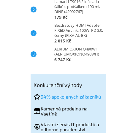
Lamart LT9016 2ílná sada
šálků s podšálkem 190 ml,
DINE (42002767)
179 Kč
Bezdrátový HDMI Adaptér
FIXED AirLink, 100W, PD 3.0,
černý (FIXA-AL-BK)
2 015 Kč
AERIUM OXION Q490WH
(AERIUMOXIONQ490WH)
6 747 Kč
Konkurenční výhody
94% spokojenych zákazníků
Kamenná prodejna na
Vsetíně
Vlastní servis IT produktů a
odborné poradenství