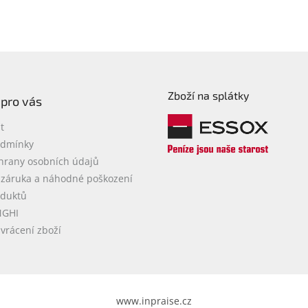
O
v
l
á
d
a
c
Zboží na splátky
í
 pro vás
p
r
t
v
odmínky
k
hrany osobních údajů
y
v
 záruka a náhodné poškození
ý
oduktů
p
NGHI
i
vrácení zboží
s
u
www.inpraise.cz