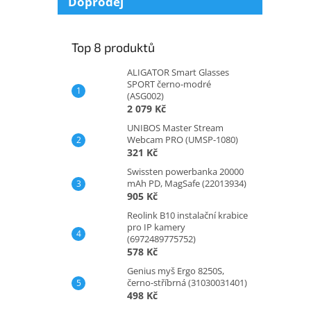
Doprodej
Top 8 produktů
ALIGATOR Smart Glasses
SPORT černo-modré
(ASG002)
2 079 Kč
UNIBOS Master Stream
Webcam PRO (UMSP-1080)
321 Kč
Swissten powerbanka 20000
mAh PD, MagSafe (22013934)
905 Kč
Reolink B10 instalační krabice
pro IP kamery
(6972489775752)
578 Kč
Genius myš Ergo 8250S,
černo-stříbrná (31030031401)
498 Kč