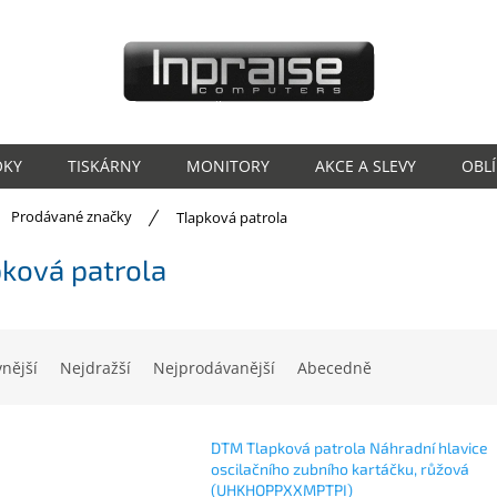
OKY
TISKÁRNY
MONITORY
AKCE A SLEVY
OBL
ů
Prodávané značky
Tlapková patrola
ková patrola
vnější
Nejdražší
Nejprodávanější
Abecedně
DTM Tlapková patrola Náhradní hlavice
oscilačního zubního kartáčku, růžová
(UHKHOPPXXMPTPI)