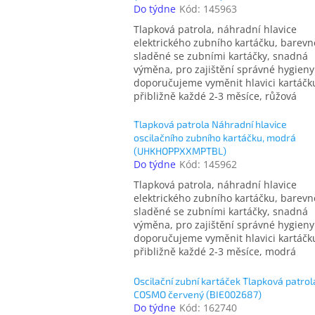
Do týdne
Kód:
145963
Tlapková patrola, náhradní hlavice
elektrického zubního kartáčku, barevn
sladěné se zubními kartáčky, snadná
výměna, pro zajištění správné hygieny
doporučujeme vyměnit hlavici kartáčk
přibližně každé 2-3 měsíce, růžová
Tlapková patrola Náhradní hlavice
oscilačního zubního kartáčku, modrá
(UHKHOPPXXMPTBL)
Do týdne
Kód:
145962
Tlapková patrola, náhradní hlavice
elektrického zubního kartáčku, barevn
sladěné se zubními kartáčky, snadná
výměna, pro zajištění správné hygieny
doporučujeme vyměnit hlavici kartáčk
přibližně každé 2-3 měsíce, modrá
Oscilační zubní kartáček Tlapková patrol
COSMO červený (BIE002687)
Do týdne
Kód:
162740