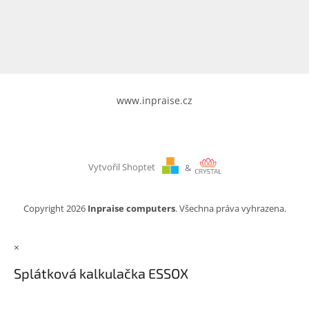
www.inpraise.cz
Gaming
Telefony
a
tablety
www.inpraise.cz
Cyklo
a
sport
Vytvořil Shoptet
&
Dílna
a
zahrada
Copyright 2026
Inpraise computers
. Všechna práva vyhrazena.
Velké
×
spotřebiče
Splátková kalkulačka ESSOX
Počítače
a
notebooky