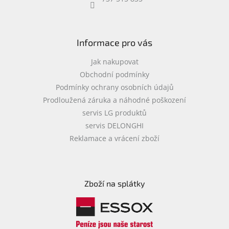
objednávka
antiviru
ESET
Informace pro vás
O
nás
Jak nakupovat
Obchodní podmínky
Realizované
Podmínky ochrany osobních údajů
projekty
Prodloužená záruka a náhodné poškození
Obchodní
servis LG produktů
podmínky
servis DELONGHI
Autorizované
Reklamace a vrácení zboží
servisy
Rozšíření
záruk
a
Zboží na splátky
pojištění
Splátky
ESSOX