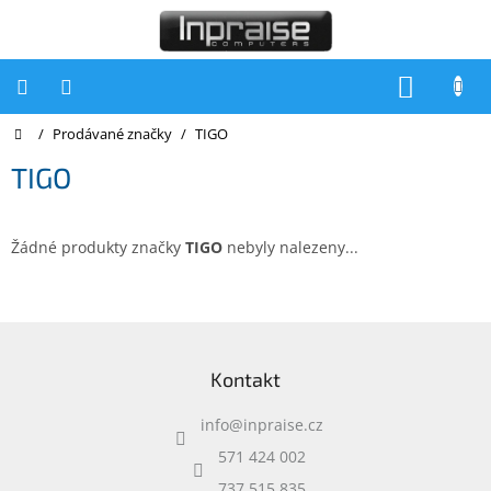
Přejít
na
obsah
NÁKUP
KOŠÍK
Domů
/
Prodávané značky
/
TIGO
Počítače
TIGO
Počítače
Inpraise
Notebooky
Žádné produkty značky
TIGO
nebyly nalezeny...
Tiskárny
Monitory
Z
á
Akce
Kontakt
p
a
slevy
a
info
@
inpraise.cz
t
Oblíbené
í
571 424 002
737 515 835
Kontakty