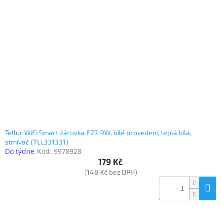
Inpraise
Kamerové
systémy
MILESIGHT
Doprodej
Přihlášení
Tellur WiFi Smart žárovka E27, 9W, bílé provedení, teplá bílá,
stmívač (TLL331331)
Do týdne
Kód:
9978928
179 Kč
(148 Kč bez DPH)