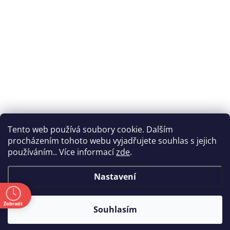
Tento web používá soubory cookie. Dalším
procházením tohoto webu vyjadřujete souhlas s jejich
používáním.. Více informací
zde
.
Nastavení
ě
Zobrazit
Souhlasím