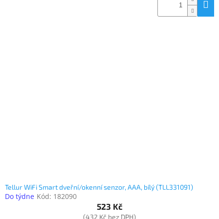
Tellur WiFi Smart dveřní/okenní senzor, AAA, bílý (TLL331091)
Do týdne
Kód:
182090
523 Kč
(432 Kč bez DPH)