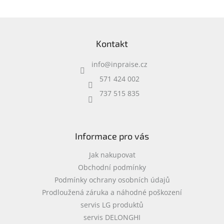
l
á
d
Z
a
á
c
Kontakt
p
í
a
p
info
@
inpraise.cz
t
r
í
v
571 424 002
k
737 515 835
y
v
ý
p
i
Informace pro vás
s
u
Jak nakupovat
Obchodní podmínky
Podmínky ochrany osobních údajů
Prodloužená záruka a náhodné poškození
servis LG produktů
servis DELONGHI