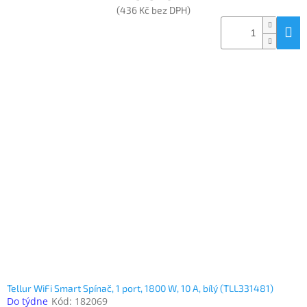
(436 Kč bez DPH)
Tellur WiFi Smart Spínač, 1 port, 1800 W, 10 A, bílý (TLL331481)
Do týdne
Kód:
182069