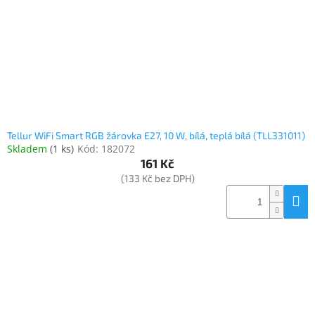
o
k
objednávka
d
t
antiviru
u
ů
ESET
k
t
O
nás
ů
Realizované
projekty
Tellur WiFi Smart RGB žárovka E27, 10 W, bílá, teplá bílá (TLL331011)
Skladem
(
1 ks
)
Kód:
182072
Obchodní
podmínky
161 Kč
(133 Kč bez DPH)
Autorizované
servisy
Rozšíření
záruk
a
pojištění
Splátky
ESSOX