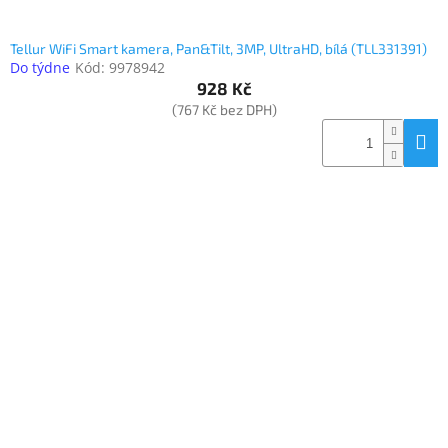
Tellur WiFi Smart kamera, Pan&Tilt, 3MP, UltraHD, bílá (TLL331391)
Do týdne
Kód:
9978942
928 Kč
(767 Kč bez DPH)