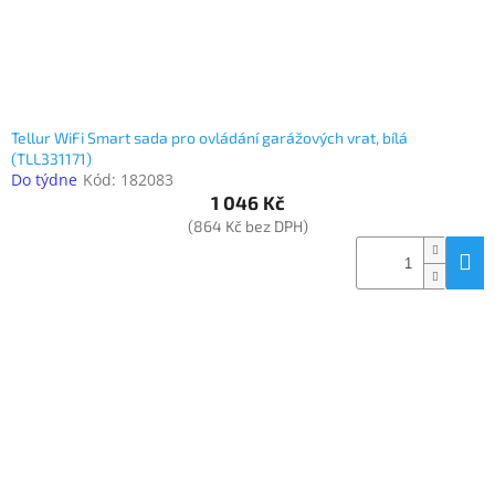
Tellur WiFi Smart sada pro ovládání garážových vrat, bílá
(TLL331171)
Do týdne
Kód:
182083
1 046 Kč
(864 Kč bez DPH)