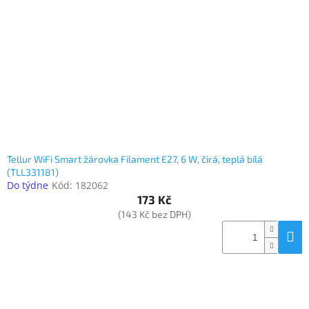
Elektronika
Domácnost
%
Black
Friday
Tellur WiFi Smart žárovka Filament E27, 6 W, čirá, teplá bílá
VÝPRODEJ
(TLL331181)
Do týdne
Kód:
182062
173 Kč
Akční
zboží
(143 Kč bez DPH)
TONERY
A
CARTRIDGE
OEM
Sestavy
počítačů