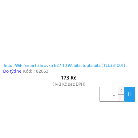
www.inpraise.cz
Gaming
Telefony
a
tablety
Cyklo
a
Tellur WiFi Smart žárovka E27, 10 W, bílá, teplá bílá (TLL331001)
sport
Do týdne
Kód:
182063
173 Kč
Dílna
(143 Kč bez DPH)
a
zahrada
Velké
spotřebiče
Počítače
a
notebooky