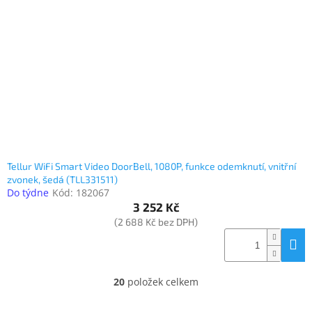
Tellur WiFi Smart Video DoorBell, 1080P, funkce odemknutí, vnitřní
zvonek, šedá (TLL331511)
Do týdne
Kód:
182067
3 252 Kč
(2 688 Kč bez DPH)
20
položek celkem
O
v