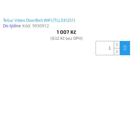
Tellur Video DoorBell WiFi (TLL331251)
Do týdne
Kód:
9930912
1 007 Kč
(832 Kč bez DPH)