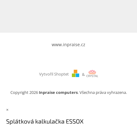
www.inpraise.cz
Gaming
Telefony
a
tablety
www.inpraise.cz
Cyklo
a
sport
Vytvořil Shoptet
&
Dílna
a
zahrada
Copyright 2026
Inpraise computers
. Všechna práva vyhrazena.
Velké
×
spotřebiče
Splátková kalkulačka ESSOX
Počítače
a
notebooky