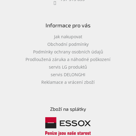
objednávka
antiviru
ESET
Informace pro vás
O
nás
Jak nakupovat
Obchodní podmínky
Realizované
Podmínky ochrany osobních údajů
projekty
Prodloužená záruka a náhodné poškození
Obchodní
servis LG produktů
podmínky
servis DELONGHI
Autorizované
Reklamace a vrácení zboží
servisy
Rozšíření
záruk
a
Zboží na splátky
pojištění
Splátky
ESSOX