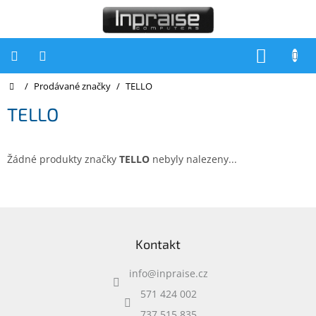
Přejít
na
obsah
NÁKUP
KOŠÍK
Domů
/
Prodávané značky
/
TELLO
Počítače
TELLO
Počítače
Inpraise
Notebooky
Žádné produkty značky
TELLO
nebyly nalezeny...
Tiskárny
Monitory
Z
á
Akce
Kontakt
p
a
slevy
a
info
@
inpraise.cz
t
Oblíbené
í
571 424 002
737 515 835
Kontakty