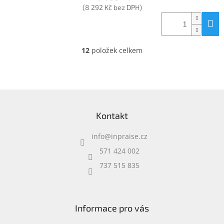
(8 292 Kč bez DPH)
12
položek celkem
O
v
l
á
d
Z
a
á
c
Kontakt
p
í
a
p
info
@
inpraise.cz
t
r
í
v
571 424 002
k
737 515 835
y
v
ý
p
i
Informace pro vás
s