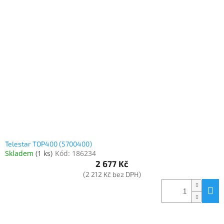
Telestar TOP400 (5700400)
Skladem
(
1 ks
)
Kód:
186234
2 677 Kč
(2 212 Kč bez DPH)