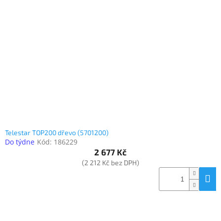
Telestar TOP200 dřevo (5701200)
Do týdne
Kód:
186229
2 677 Kč
(2 212 Kč bez DPH)