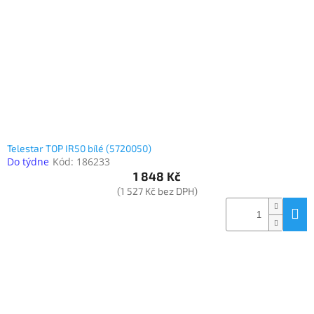
www.inpraise.cz
Gaming
Telefony
a
tablety
Cyklo
a
Telestar TOP IR50 bílé (5720050)
sport
Do týdne
Kód:
186233
1 848 Kč
Dílna
(1 527 Kč bez DPH)
a
zahrada
Velké
spotřebiče
Počítače
a
notebooky