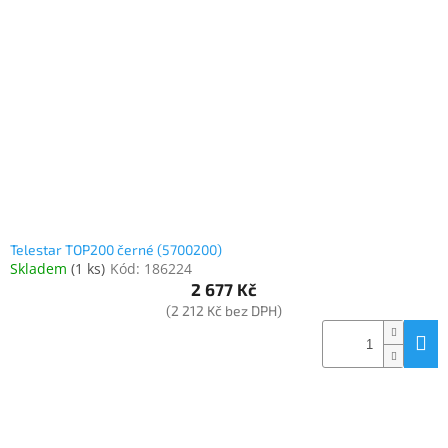
Inpraise
Kamerové
systémy
MILESIGHT
Doprodej
Přihlášení
Telestar TOP200 černé (5700200)
Skladem
(
1 ks
)
Kód:
186224
2 677 Kč
(2 212 Kč bez DPH)