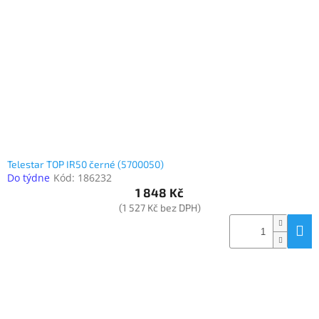
Elektronika
Domácnost
%
Black
Friday
Telestar TOP IR50 černé (5700050)
VÝPRODEJ
Do týdne
Kód:
186232
1 848 Kč
(1 527 Kč bez DPH)
Akční
zboží
TONERY
A
CARTRIDGE
OEM
Sestavy
počítačů