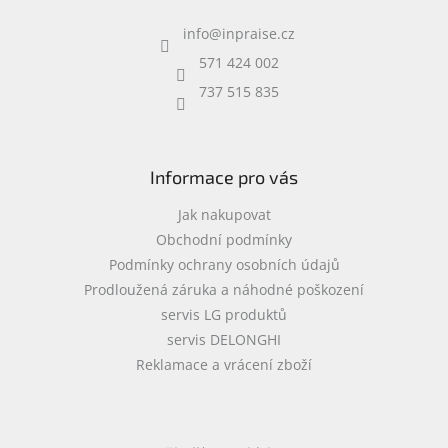
í
a
p
info
@
inpraise.cz
t
r
í
v
571 424 002
k
737 515 835
y
v
ý
p
i
Informace pro vás
s
u
Jak nakupovat
Obchodní podmínky
Podmínky ochrany osobních údajů
Prodloužená záruka a náhodné poškození
servis LG produktů
servis DELONGHI
Reklamace a vrácení zboží