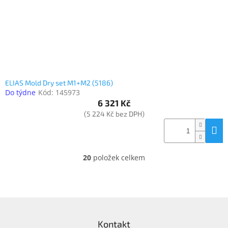
ELIAS Mold Dry set M1+M2 (5186)
Do týdne
Kód:
145973
6 321 Kč
(5 224 Kč bez DPH)
20
položek celkem
O
v
l
á
d
Z
a
á
c
Kontakt
p