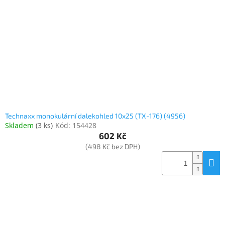
www.inpraise.cz
Gaming
Telefony
a
tablety
Cyklo
a
sport
Technaxx monokulární dalekohled 10x25 (TX-176) (4956)
Skladem
(
3 ks
)
Kód:
154428
Dílna
602 Kč
a
(498 Kč bez DPH)
zahrada
Velké
spotřebiče
Počítače
a
notebooky