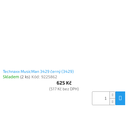
Elektronika
Domácnost
%
Black
Friday
VÝPRODEJ
Technaxx MusicMan 3429 černý (3429)
Skladem
(
2 ks
)
Kód:
9225862
625 Kč
Akční
zboží
(517 Kč bez DPH)
TONERY
A
CARTRIDGE
OEM
Sestavy
počítačů