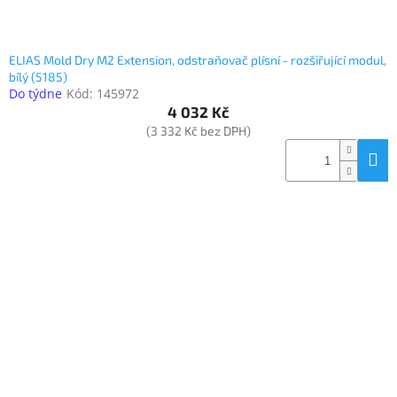
ELIAS Mold Dry M2 Extension, odstraňovač plísní - rozšiřující modul,
bílý (5185)
Do týdne
Kód:
145972
4 032 Kč
(3 332 Kč bez DPH)