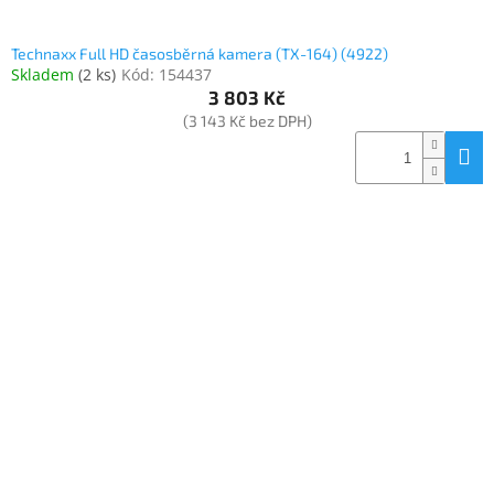
Technaxx Full HD časosběrná kamera (TX-164) (4922)
Skladem
(
2 ks
)
Kód:
154437
3 803 Kč
(3 143 Kč bez DPH)