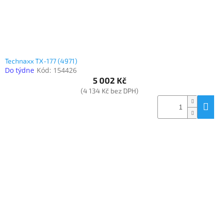
Technaxx TX-177 (4971)
Do týdne
Kód:
154426
5 002 Kč
(4 134 Kč bez DPH)