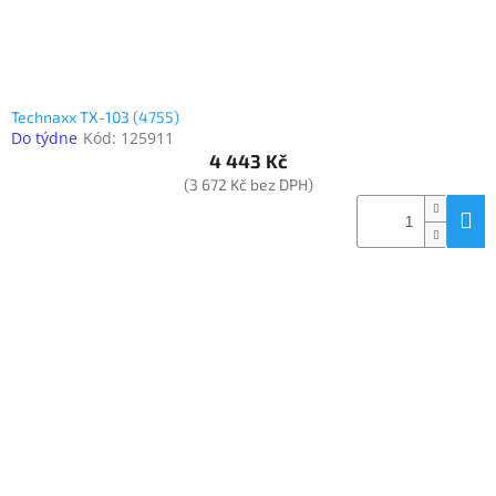
Technaxx TX-103 (4755)
Do týdne
Kód:
125911
4 443 Kč
(3 672 Kč bez DPH)