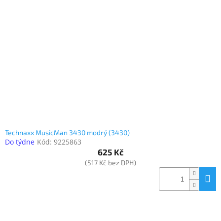
Inpraise
Kamerové
systémy
MILESIGHT
Doprodej
Přihlášení
Technaxx MusicMan 3430 modrý (3430)
Do týdne
Kód:
9225863
625 Kč
(517 Kč bez DPH)