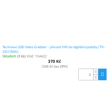
o
k
objednávka
d
t
antiviru
u
ů
ESET
k
t
O
nás
ů
Realizované
projekty
Technaxx USB Video Grabber - převod VHS do digitální podoby (TX-
20) (1604)
Obchodní
podmínky
Skladem
(
3 ks
)
Kód:
154422
370 Kč
Autorizované
(306 Kč bez DPH)
servisy
Rozšíření
záruk
a
pojištění
Splátky
ESSOX