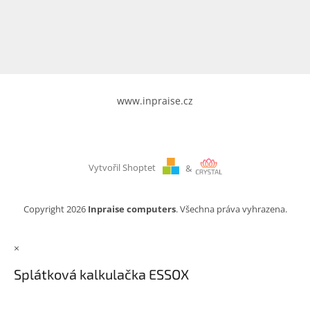
www.inpraise.cz
Gaming
Telefony
a
tablety
www.inpraise.cz
Cyklo
a
sport
Vytvořil Shoptet
&
Dílna
a
zahrada
Copyright 2026
Inpraise computers
. Všechna práva vyhrazena.
Velké
×
spotřebiče
Splátková kalkulačka ESSOX
Počítače
a
notebooky