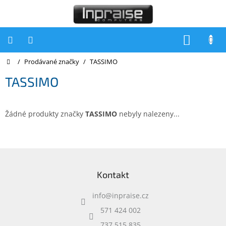
Přejít
na
obsah
NÁKUP
KOŠÍK
Domů
/
Prodávané značky
/
TASSIMO
Počítače
TASSIMO
Počítače
Inpraise
Notebooky
Žádné produkty značky
TASSIMO
nebyly nalezeny...
Tiskárny
Monitory
Z
á
Akce
Kontakt
p
a
slevy
a
info
@
inpraise.cz
t
Oblíbené
í
571 424 002
737 515 835
Kontakty