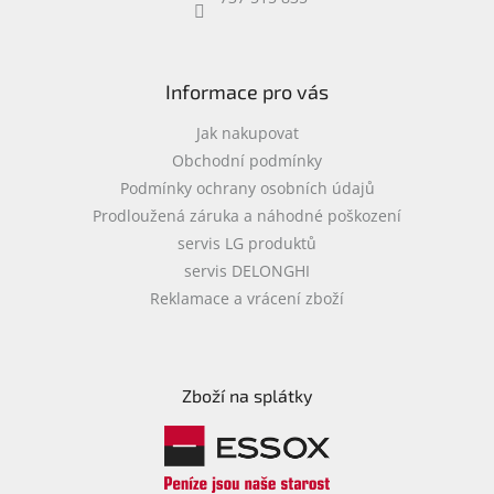
objednávka
antiviru
ESET
Informace pro vás
O
nás
Jak nakupovat
Obchodní podmínky
Realizované
Podmínky ochrany osobních údajů
projekty
Prodloužená záruka a náhodné poškození
Obchodní
servis LG produktů
podmínky
servis DELONGHI
Autorizované
Reklamace a vrácení zboží
servisy
Rozšíření
záruk
a
Zboží na splátky
pojištění
Splátky
ESSOX