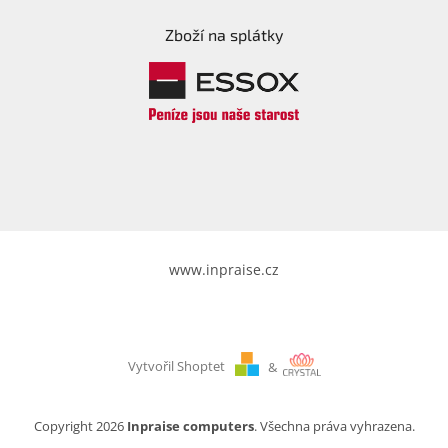
Zboží na splátky
Elektronika
Domácnost
%
Black
Friday
VÝPRODEJ
www.inpraise.cz
Akční
zboží
TONERY
A
Vytvořil Shoptet
&
CARTRIDGE
OEM
Copyright 2026
Inpraise computers
. Všechna práva vyhrazena.
Sestavy
počítačů