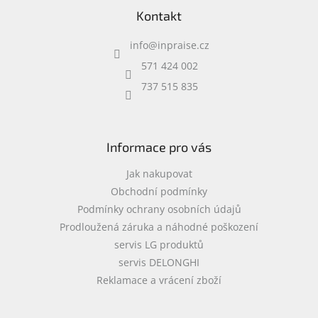
á
www.inpraise.cz
c
Kontakt
p
í
a
p
Gaming
info
@
inpraise.cz
t
r
í
v
571 424 002
Telefony
k
a
737 515 835
y
tablety
v
ý
p
Cyklo
a
i
Informace pro vás
sport
s
u
Jak nakupovat
Dílna
Obchodní podmínky
a
Podmínky ochrany osobních údajů
zahrada
Prodloužená záruka a náhodné poškození
servis LG produktů
Velké
spotřebiče
servis DELONGHI
Reklamace a vrácení zboží
Počítače
a
notebooky