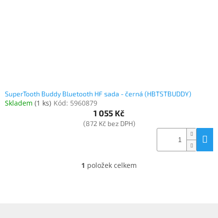
o
k
objednávka
d
t
antiviru
u
ů
ESET
k
t
O
nás
ů
Realizované
projekty
SuperTooth Buddy Bluetooth HF sada - černá (HBTSTBUDDY)
Skladem
(
1 ks
)
Kód:
5960879
Obchodní
podmínky
1 055 Kč
(872 Kč bez DPH)
Autorizované
servisy
Rozšíření
záruk
1
položek celkem
O
a
pojištění
v
l
á
Splátky
ESSOX
d
Z
a