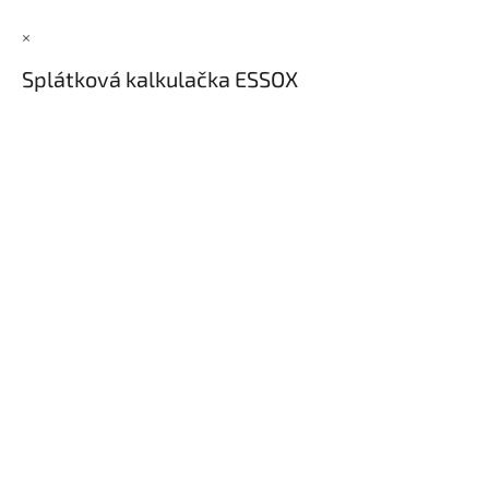
Inpraise
×
Kamerové
systémy
Splátková kalkulačka ESSOX
MILESIGHT
Doprodej
Přihlášení