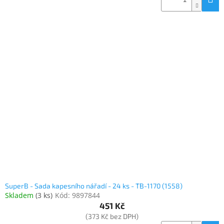
SuperB - Sada kapesního nářadí - 24 ks - TB-1170 (1558)
Skladem
(
3 ks
)
Kód:
9897844
451 Kč
(373 Kč bez DPH)