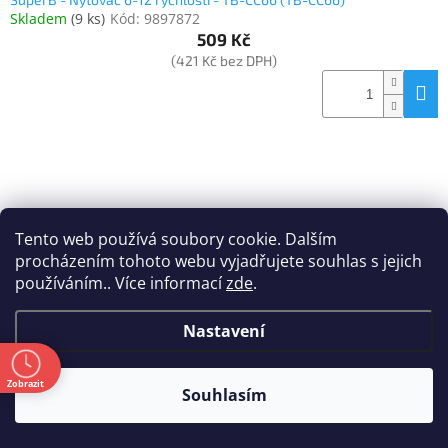
Skladem
(
9 ks
)
Kód:
9897872
509 Kč
(421 Kč bez DPH)
Tento web používá soubory cookie. Dalším
procházením tohoto webu vyjadřujete souhlas s jejich
používáním.. Více informací
zde
.
Nastavení
ě
Zobrazit
Souhlasím