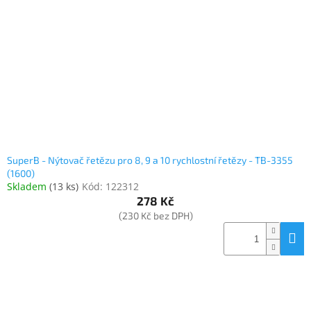
www.inpraise.cz
Gaming
Telefony
a
tablety
Cyklo
a
sport
SuperB - Nýtovač řetězu pro 8, 9 a 10 rychlostní řetězy - TB-3355
(1600)
Dílna
Skladem
(
13 ks
)
Kód:
122312
a
278 Kč
zahrada
(230 Kč bez DPH)
Velké
spotřebiče
Počítače
a
notebooky