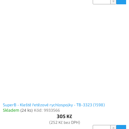
SuperB - Kleště řetězové rychlospojky - TB-3323 (1598)
Skladem
(
24 ks
)
Kód:
9933566
305 Kč
(252 Kč bez DPH)