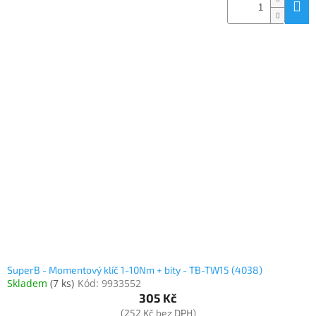
SuperB - Momentový klíč 1-10Nm + bity - TB-TW15 (4038)
Skladem
(
7 ks
)
Kód:
9933552
305 Kč
(252 Kč bez DPH)