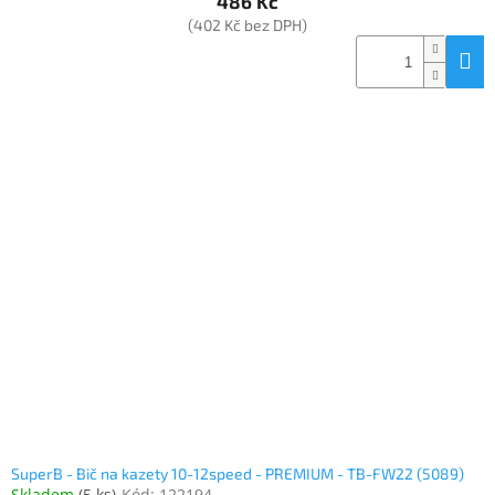
486 Kč
(402 Kč bez DPH)
SuperB - Bič na kazety 10-12speed - PREMIUM - TB-FW22 (5089)
Skladem
(
5 ks
)
Kód:
122194