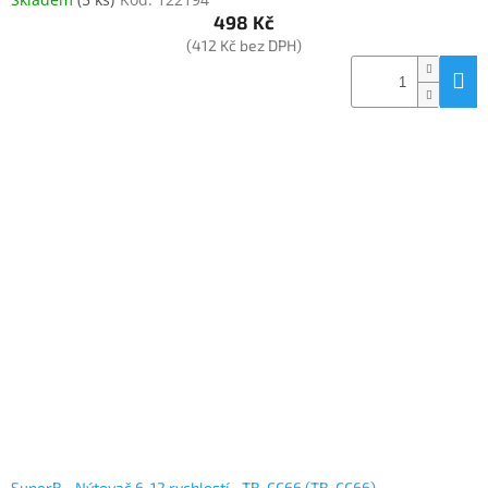
498 Kč
(412 Kč bez DPH)
SuperB - Nýtovač 6-12 rychlostí - TB-CC66 (TB-CC66)