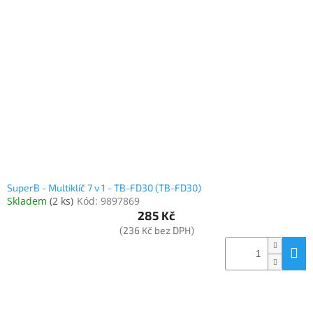
Elektronika
Domácnost
%
Black
Friday
VÝPRODEJ
SuperB - Multiklíč 7 v 1 - TB-FD30 (TB-FD30)
Skladem
(
2 ks
)
Kód:
9897869
Akční
285 Kč
zboží
(236 Kč bez DPH)
TONERY
A
CARTRIDGE
OEM
Sestavy
počítačů