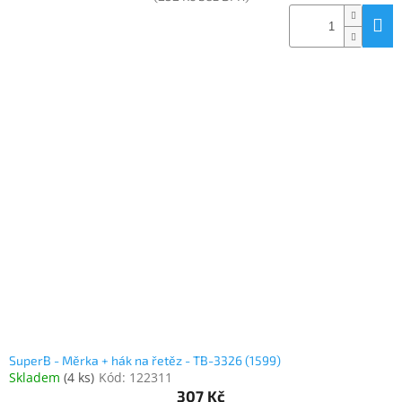
SuperB - Měrka + hák na řetěz - TB-3326 (1599)
Skladem
(
4 ks
)
Kód:
122311
307 Kč