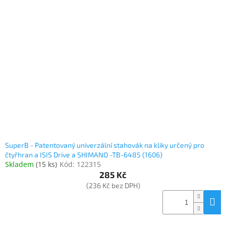
Inpraise
Kamerové
systémy
MILESIGHT
Doprodej
Přihlášení
SuperB - Patentovaný univerzální stahovák na kliky určený pro
čtyřhran a ISIS Drive a SHIMANO -TB-6485 (1606)
Skladem
(
15 ks
)
Kód:
122315
285 Kč
(236 Kč bez DPH)