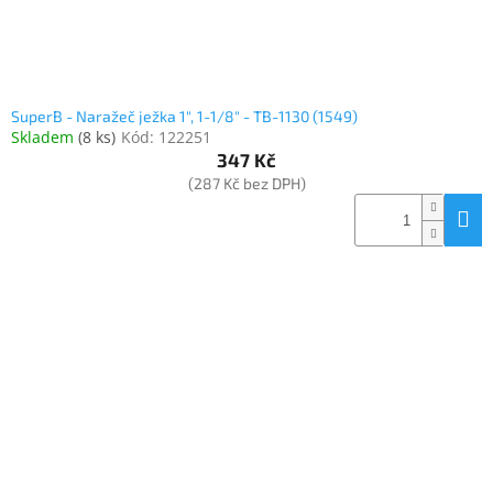
SuperB - Naražeč ježka 1", 1-1/8" - TB-1130 (1549)
Skladem
(
8 ks
)
Kód:
122251
347 Kč
(287 Kč bez DPH)