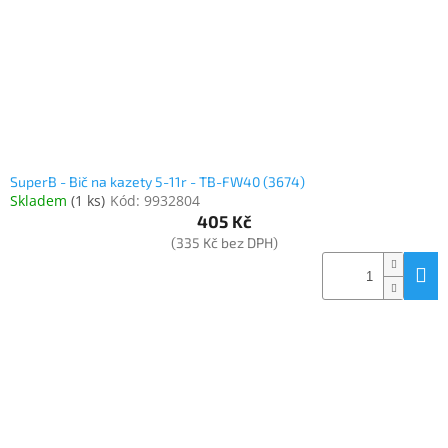
SuperB - Bič na kazety 5-11r - TB-FW40 (3674)
Skladem
(
1 ks
)
Kód:
9932804
405 Kč
(335 Kč bez DPH)