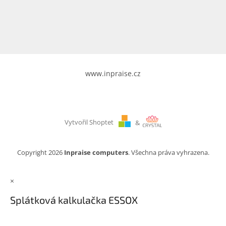
www.inpraise.cz
Gaming
Telefony
a
tablety
www.inpraise.cz
Cyklo
a
sport
Vytvořil Shoptet
&
Dílna
a
zahrada
Copyright 2026
Inpraise computers
. Všechna práva vyhrazena.
Velké
×
spotřebiče
Splátková kalkulačka ESSOX
Počítače
a
notebooky