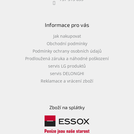
objednávka
antiviru
ESET
Informace pro vás
O
nás
Jak nakupovat
Obchodní podmínky
Realizované
Podmínky ochrany osobních údajů
projekty
Prodloužená záruka a náhodné poškození
Obchodní
servis LG produktů
podmínky
servis DELONGHI
Autorizované
Reklamace a vrácení zboží
servisy
Rozšíření
záruk
a
Zboží na splátky
pojištění
Splátky
ESSOX