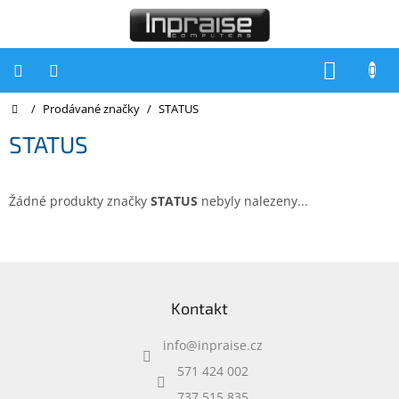
Přejít
na
obsah
NÁKUP
KOŠÍK
Domů
/
Prodávané značky
/
STATUS
Počítače
STATUS
Počítače
Inpraise
Notebooky
Žádné produkty značky
STATUS
nebyly nalezeny...
Tiskárny
Monitory
Z
á
Akce
Kontakt
p
a
slevy
a
info
@
inpraise.cz
t
Oblíbené
í
571 424 002
737 515 835
Kontakty