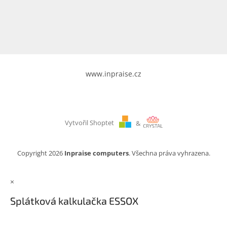
www.inpraise.cz
Gaming
Telefony
a
tablety
www.inpraise.cz
Cyklo
a
sport
Vytvořil Shoptet
&
Dílna
a
zahrada
Copyright 2026
Inpraise computers
. Všechna práva vyhrazena.
Velké
×
spotřebiče
Splátková kalkulačka ESSOX
Počítače
a
notebooky