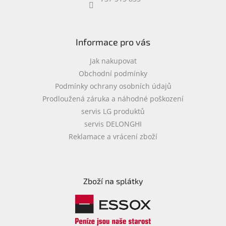
objednávka
antiviru
ESET
Informace pro vás
O
nás
Jak nakupovat
Obchodní podmínky
Realizované
Podmínky ochrany osobních údajů
projekty
Prodloužená záruka a náhodné poškození
Obchodní
servis LG produktů
podmínky
servis DELONGHI
Autorizované
Reklamace a vrácení zboží
servisy
Rozšíření
záruk
a
Zboží na splátky
pojištění
Splátky
ESSOX