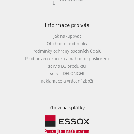
objednávka
antiviru
ESET
Informace pro vás
O
nás
Jak nakupovat
Obchodní podmínky
Realizované
Podmínky ochrany osobních údajů
projekty
Prodloužená záruka a náhodné poškození
Obchodní
servis LG produktů
podmínky
servis DELONGHI
Autorizované
Reklamace a vrácení zboží
servisy
Rozšíření
záruk
a
Zboží na splátky
pojištění
Splátky
ESSOX