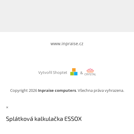
www.inpraise.cz
Gaming
Telefony
a
tablety
www.inpraise.cz
Cyklo
a
sport
Vytvořil Shoptet
&
Dílna
a
zahrada
Copyright 2026
Inpraise computers
. Všechna práva vyhrazena.
Velké
×
spotřebiče
Splátková kalkulačka ESSOX
Počítače
a
notebooky