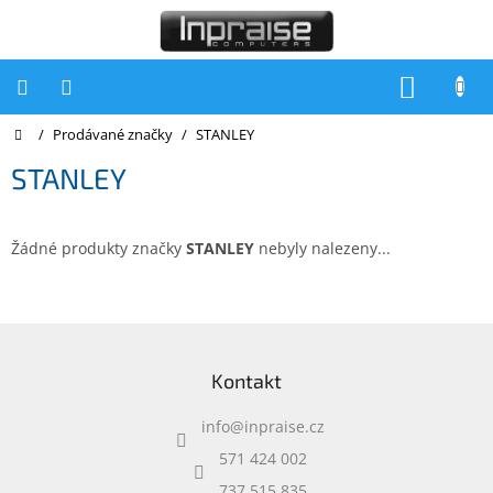
Přejít
na
obsah
NÁKUP
KOŠÍK
Domů
/
Prodávané značky
/
STANLEY
Počítače
STANLEY
Počítače
Inpraise
Notebooky
Žádné produkty značky
STANLEY
nebyly nalezeny...
Tiskárny
Monitory
Z
á
Akce
Kontakt
p
a
slevy
a
info
@
inpraise.cz
t
Oblíbené
í
571 424 002
737 515 835
Kontakty