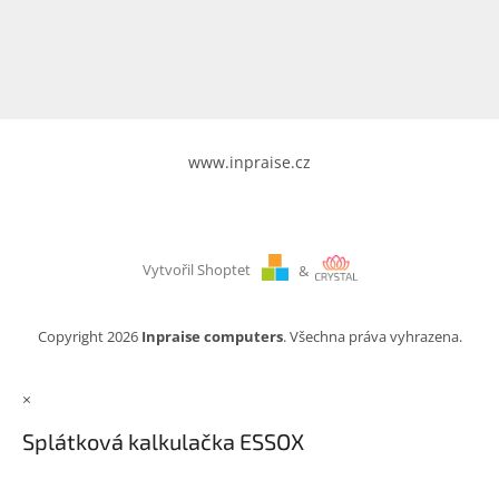
www.inpraise.cz
Gaming
Telefony
a
tablety
www.inpraise.cz
Cyklo
a
sport
Vytvořil Shoptet
&
Dílna
a
zahrada
Copyright 2026
Inpraise computers
. Všechna práva vyhrazena.
Velké
×
spotřebiče
Splátková kalkulačka ESSOX
Počítače
a
notebooky