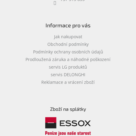
objednávka
antiviru
ESET
Informace pro vás
O
nás
Jak nakupovat
Obchodní podmínky
Realizované
Podmínky ochrany osobních údajů
projekty
Prodloužená záruka a náhodné poškození
Obchodní
servis LG produktů
podmínky
servis DELONGHI
Autorizované
Reklamace a vrácení zboží
servisy
Rozšíření
záruk
a
Zboží na splátky
pojištění
Splátky
ESSOX