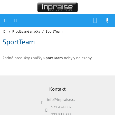
Přejít
na
obsah
NÁKUP
KOŠÍK
Domů
/
Prodávané značky
/
SportTeam
Počítače
SportTeam
Počítače
Inpraise
Notebooky
Žádné produkty značky
SportTeam
nebyly nalezeny...
Tiskárny
Monitory
Z
á
Akce
Kontakt
p
a
slevy
a
info
@
inpraise.cz
t
Oblíbené
í
571 424 002
737 515 835
Kontakty