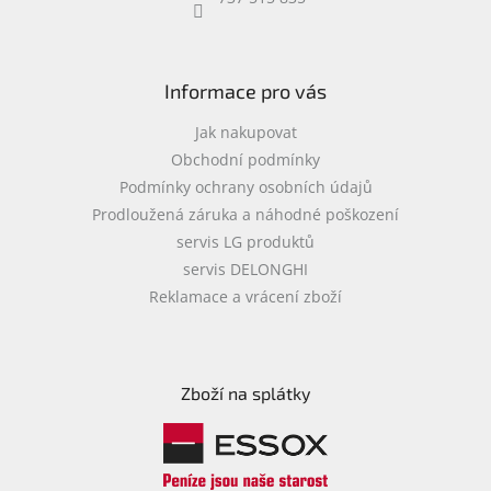
objednávka
antiviru
ESET
Informace pro vás
O
nás
Jak nakupovat
Obchodní podmínky
Realizované
Podmínky ochrany osobních údajů
projekty
Prodloužená záruka a náhodné poškození
Obchodní
servis LG produktů
podmínky
servis DELONGHI
Autorizované
Reklamace a vrácení zboží
servisy
Rozšíření
záruk
a
Zboží na splátky
pojištění
Splátky
ESSOX