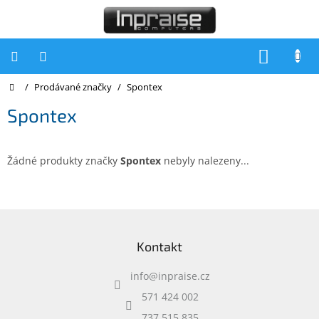
Přejít
na
obsah
NÁKUP
KOŠÍK
Domů
/
Prodávané značky
/
Spontex
Počítače
Spontex
Počítače
Inpraise
Notebooky
Žádné produkty značky
Spontex
nebyly nalezeny...
Tiskárny
Monitory
Z
á
Akce
Kontakt
p
a
slevy
a
info
@
inpraise.cz
t
Oblíbené
í
571 424 002
737 515 835
Kontakty