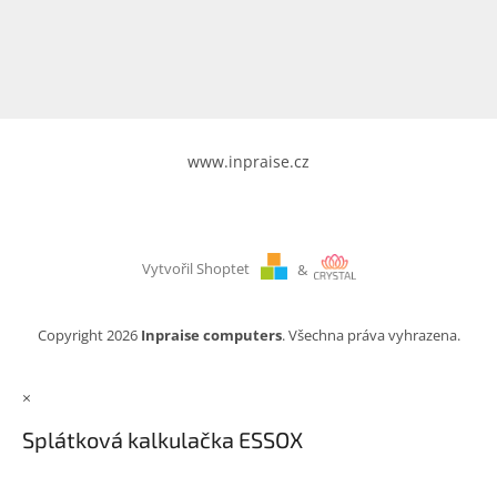
www.inpraise.cz
Gaming
Telefony
a
tablety
www.inpraise.cz
Cyklo
a
sport
Vytvořil Shoptet
&
Dílna
a
zahrada
Copyright 2026
Inpraise computers
. Všechna práva vyhrazena.
Velké
×
spotřebiče
Splátková kalkulačka ESSOX
Počítače
a
notebooky