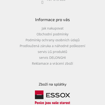
objednávka
antiviru
ESET
Informace pro vás
O
nás
Jak nakupovat
Obchodní podmínky
Realizované
Podmínky ochrany osobních údajů
projekty
Prodloužená záruka a náhodné poškození
Obchodní
servis LG produktů
podmínky
servis DELONGHI
Autorizované
Reklamace a vrácení zboží
servisy
Rozšíření
záruk
a
Zboží na splátky
pojištění
Splátky
ESSOX