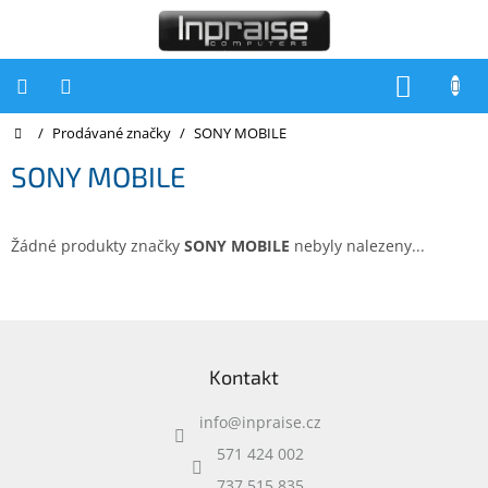
Přejít
na
obsah
NÁKUP
KOŠÍK
Domů
/
Prodávané značky
/
SONY MOBILE
Počítače
SONY MOBILE
Počítače
Inpraise
Notebooky
Žádné produkty značky
SONY MOBILE
nebyly nalezeny...
Tiskárny
Monitory
Z
á
Akce
Kontakt
p
a
slevy
a
info
@
inpraise.cz
t
Oblíbené
í
571 424 002
737 515 835
Kontakty