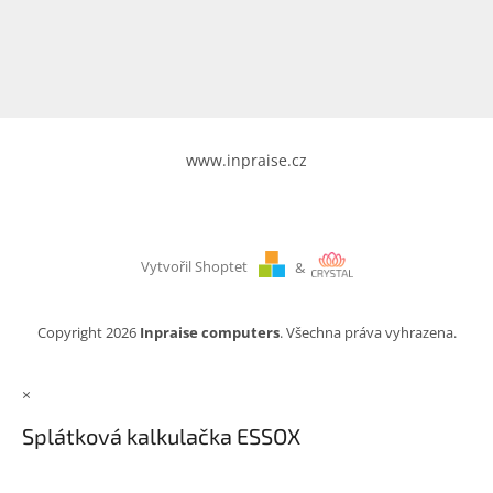
www.inpraise.cz
Gaming
Telefony
a
tablety
www.inpraise.cz
Cyklo
a
sport
Vytvořil Shoptet
&
Dílna
a
zahrada
Copyright 2026
Inpraise computers
. Všechna práva vyhrazena.
Velké
×
spotřebiče
Splátková kalkulačka ESSOX
Počítače
a
notebooky