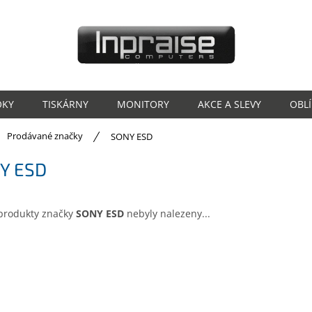
OKY
TISKÁRNY
MONITORY
AKCE A SLEVY
OBL
ů
Prodávané značky
SONY ESD
Y ESD
produkty značky
SONY ESD
nebyly nalezeny...