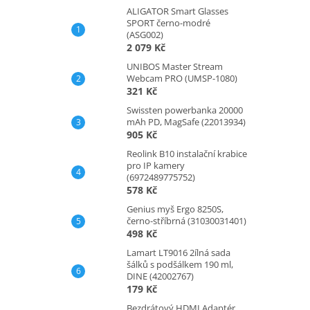
ALIGATOR Smart Glasses
SPORT černo-modré
(ASG002)
2 079 Kč
UNIBOS Master Stream
Webcam PRO (UMSP-1080)
321 Kč
Swissten powerbanka 20000
mAh PD, MagSafe (22013934)
905 Kč
Reolink B10 instalační krabice
pro IP kamery
(6972489775752)
578 Kč
Genius myš Ergo 8250S,
černo-stříbrná (31030031401)
498 Kč
Lamart LT9016 2ílná sada
šálků s podšálkem 190 ml,
DINE (42002767)
179 Kč
Bezdrátový HDMI Adaptér