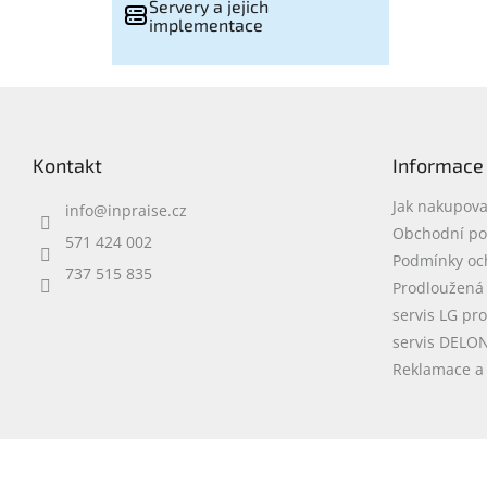
Servery a jejich
implementace
Z
á
p
Kontakt
Informace
a
t
Jak nakupova
info
@
inpraise.cz
í
Obchodní p
571 424 002
Podmínky oc
737 515 835
Prodloužená
servis LG pr
servis DELO
Reklamace a 