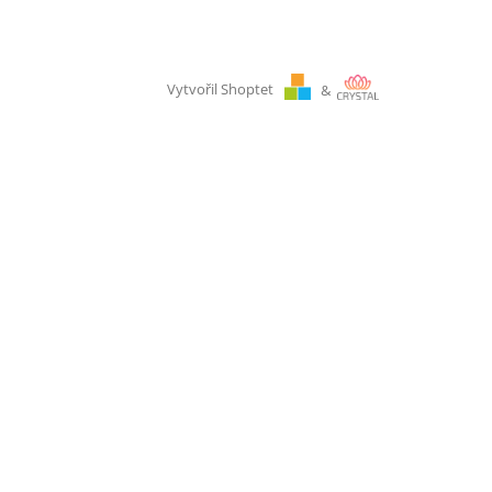
Vytvořil Shoptet
&