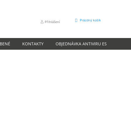
NÁKUPNÍ
Prázdný košík
Přihlášení
KOŠÍK
ÍBENÉ
KONTAKTY
OBJEDNÁVKA ANTIVIRU ESET
O N