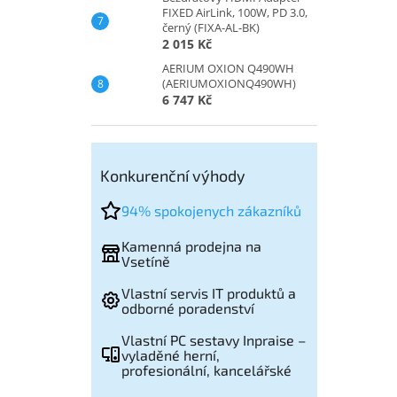
FIXED AirLink, 100W, PD 3.0,
černý (FIXA-AL-BK)
2 015 Kč
AERIUM OXION Q490WH
(AERIUMOXIONQ490WH)
6 747 Kč
Konkurenční výhody
94% spokojenych zákazníků
Kamenná prodejna na
Vsetíně
Vlastní servis IT produktů a
odborné poradenství
Vlastní PC sestavy Inpraise –
vyladěné herní,
profesionální, kancelářské