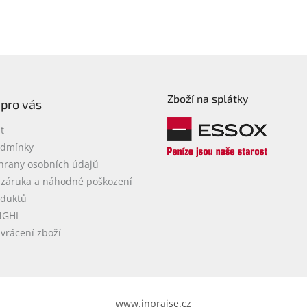
Zboží na splátky
 pro vás
t
odmínky
hrany osobních údajů
 záruka a náhodné poškození
oduktů
NGHI
vrácení zboží
www.inpraise.cz