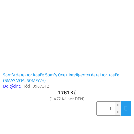
Elektronika
Domácnost
%
Black
Friday
VÝPRODEJ
Somfy detektor kouře Somfy One+ inteligentní detektor kouře
(SMASMOALSOMPWH)
Do týdne
Kód:
9987312
Akční
1 781 Kč
zboží
(1 472 Kč bez DPH)
TONERY
A
CARTRIDGE
OEM
Sestavy
počítačů