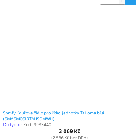
Somfy Kouřové čidlo pro řídící jednotky TaHoma bílá
(SMASMOSIRTAHSOMWH)
Do týdne
Kód:
9933440
3 069 Kč
(2 536 Kč bez DPH)