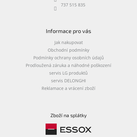
k
737 515 835
y
v
ý
p
i
Informace pro vás
s
u
Jak nakupovat
Obchodní podmínky
Podmínky ochrany osobních údajů
Prodloužená záruka a náhodné poškození
servis LG produktů
servis DELONGHI
Reklamace a vrácení zboží
Zboží na splátky