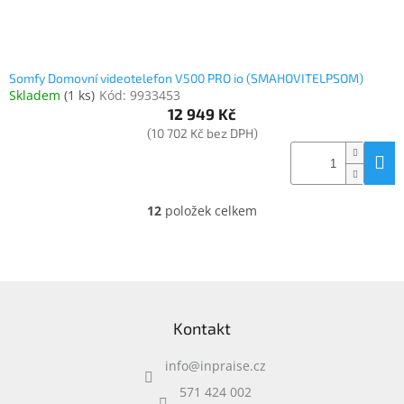
Somfy Domovní videotelefon V500 PRO io (SMAHOVITELPSOM)
Skladem
(
1 ks
)
Kód:
9933453
12 949 Kč
(10 702 Kč bez DPH)
12
položek celkem
O
v
l
á
d
Z
a
á
c
Kontakt
p
í
a
p
info
@
inpraise.cz
t
r
í
v
571 424 002