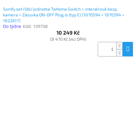
Somfy set řídící jednotka TaHoma Switch + Interiérová bezp.
kamera + Zásuvka ON-OFF Plug io (typ E) (1870594 + 1870394 +
1822617)
Do týdne
Kód:
109708
10 249 Kč
(8 470 Kč bez DPH)