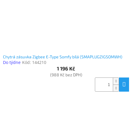
o
k
objednávka
d
t
antiviru
u
ů
ESET
k
t
O
nás
ů
Realizované
projekty
Chytrá zásuvka Zigbee E-Type Somfy bílá (SMAPLUGZIGSOMWH)
Do týdne
Kód:
144210
Obchodní
podmínky
1 196 Kč
(988 Kč bez DPH)
Autorizované
servisy
Rozšíření
záruk
a
pojištění
Splátky
ESSOX