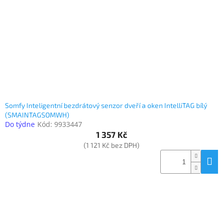
www.inpraise.cz
Gaming
Telefony
a
tablety
Cyklo
a
Somfy Inteligentní bezdrátový senzor dveří a oken IntelliTAG bílý
sport
(SMAINTAGSOMWH)
Do týdne
Kód:
9933447
Dílna
1 357 Kč
a
(1 121 Kč bez DPH)
zahrada
Velké
spotřebiče
Počítače
a
notebooky