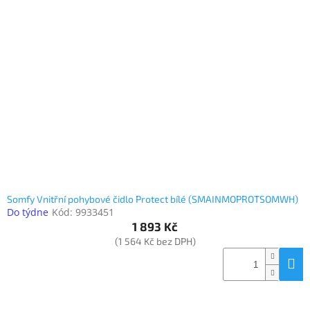
Inpraise
Kamerové
systémy
MILESIGHT
Doprodej
Přihlášení
Somfy Vnitřní pohybové čidlo Protect bílé (SMAINMOPROTSOMWH)
Do týdne
Kód:
9933451
1 893 Kč
(1 564 Kč bez DPH)