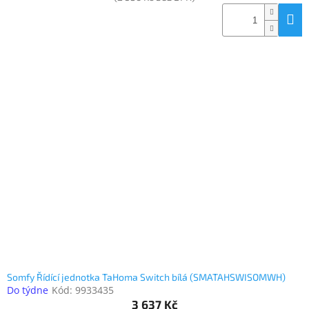
Somfy Řídící jednotka TaHoma Switch bílá (SMATAHSWISOMWH)
Do týdne
Kód:
9933435
3 637 Kč