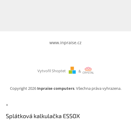
www.inpraise.cz
Gaming
Telefony
a
tablety
www.inpraise.cz
Cyklo
a
sport
Vytvořil Shoptet
&
Dílna
a
zahrada
Copyright 2026
Inpraise computers
. Všechna práva vyhrazena.
Velké
×
spotřebiče
Splátková kalkulačka ESSOX
Počítače
a
notebooky