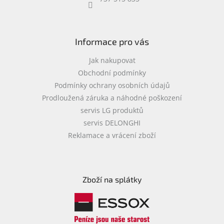
objednávka
antiviru
ESET
Informace pro vás
O
nás
Jak nakupovat
Obchodní podmínky
Realizované
Podmínky ochrany osobních údajů
projekty
Prodloužená záruka a náhodné poškození
Obchodní
servis LG produktů
podmínky
servis DELONGHI
Autorizované
Reklamace a vrácení zboží
servisy
Rozšíření
záruk
a
Zboží na splátky
pojištění
Splátky
ESSOX