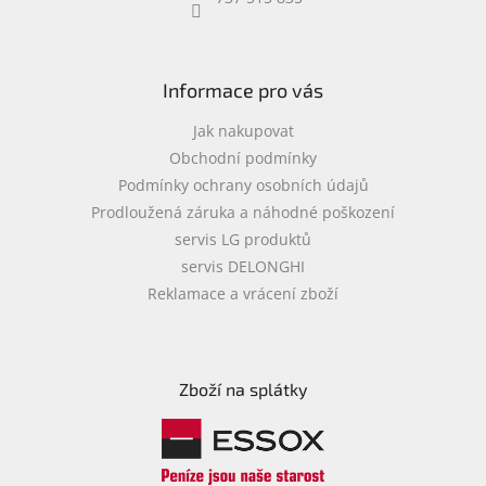
objednávka
antiviru
ESET
Informace pro vás
O
nás
Jak nakupovat
Obchodní podmínky
Realizované
Podmínky ochrany osobních údajů
projekty
Prodloužená záruka a náhodné poškození
Obchodní
servis LG produktů
podmínky
servis DELONGHI
Autorizované
Reklamace a vrácení zboží
servisy
Rozšíření
záruk
a
Zboží na splátky
pojištění
Splátky
ESSOX