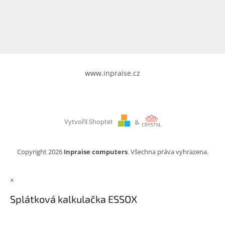
www.inpraise.cz
Gaming
Telefony
a
tablety
www.inpraise.cz
Cyklo
a
sport
Vytvořil Shoptet
&
Dílna
a
zahrada
Copyright 2026
Inpraise computers
. Všechna práva vyhrazena.
Velké
×
spotřebiče
Splátková kalkulačka ESSOX
Počítače
a
notebooky