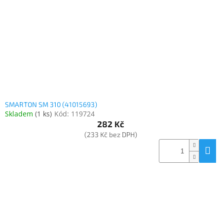
www.inpraise.cz
Gaming
Telefony
a
tablety
Cyklo
a
SMARTON SM 310 (41015693)
sport
Skladem
(
1 ks
)
Kód:
119724
282 Kč
Dílna
(233 Kč bez DPH)
a
zahrada
Velké
spotřebiče
Počítače
a
notebooky