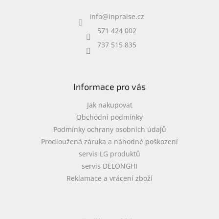
í
a
p
info
@
inpraise.cz
t
r
í
v
571 424 002
k
737 515 835
y
v
ý
p
i
Informace pro vás
s
u
Jak nakupovat
Obchodní podmínky
Podmínky ochrany osobních údajů
Prodloužená záruka a náhodné poškození
servis LG produktů
servis DELONGHI
Reklamace a vrácení zboží