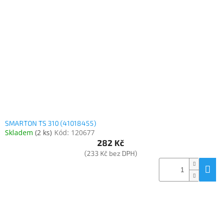
Inpraise
Kamerové
systémy
MILESIGHT
Doprodej
Přihlášení
SMARTON TS 310 (41018455)
Skladem
(
2 ks
)
Kód:
120677
282 Kč
(233 Kč bez DPH)