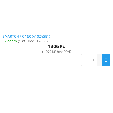
SMARTON FR 460 (41024581)
Skladem
(
1 ks
)
Kód:
176382
1 306 Kč
(1 079 Kč bez DPH)