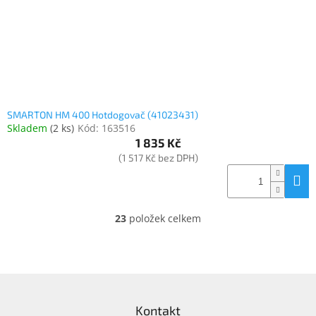
SMARTON HM 400 Hotdogovač (41023431)
Skladem
(
2 ks
)
Kód:
163516
1 835 Kč
(1 517 Kč bez DPH)
23
položek celkem
O
v
l
á
d
Z
a
á
c
Kontakt
p