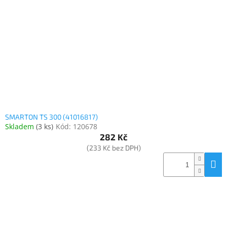
Elektronika
Domácnost
%
Black
Friday
SMARTON TS 300 (41016817)
VÝPRODEJ
Skladem
(
3 ks
)
Kód:
120678
282 Kč
(233 Kč bez DPH)
Akční
zboží
TONERY
A
CARTRIDGE
OEM
Sestavy
počítačů