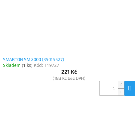
o
k
objednávka
d
t
antiviru
u
ů
ESET
k
t
O
nás
ů
Realizované
projekty
SMARTON SM 2000 (35014527)
Skladem
(
1 ks
)
Kód:
119727
Obchodní
podmínky
221 Kč
(183 Kč bez DPH)
Autorizované
servisy
Rozšíření
záruk
a
pojištění
Splátky
ESSOX