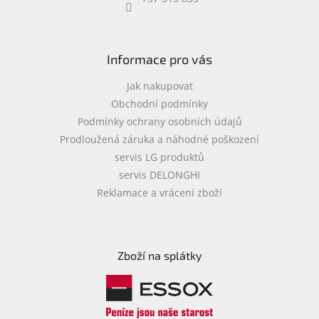
objednávka
antiviru
ESET
Informace pro vás
O
nás
Jak nakupovat
Obchodní podmínky
Realizované
Podmínky ochrany osobních údajů
projekty
Prodloužená záruka a náhodné poškození
Obchodní
servis LG produktů
podmínky
servis DELONGHI
Autorizované
Reklamace a vrácení zboží
servisy
Rozšíření
záruk
a
Zboží na splátky
pojištění
Splátky
ESSOX