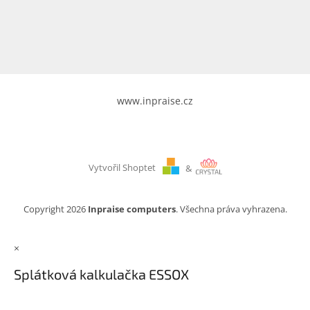
www.inpraise.cz
Gaming
Telefony
a
tablety
www.inpraise.cz
Cyklo
a
sport
Vytvořil Shoptet
&
Dílna
a
zahrada
Copyright 2026
Inpraise computers
. Všechna práva vyhrazena.
Velké
×
spotřebiče
Splátková kalkulačka ESSOX
Počítače
a
notebooky