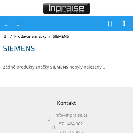
Přejít
na
obsah
NÁKUP
KOŠÍK
Domů
/
Prodávané značky
/
SIEMENS
Počítače
SIEMENS
Počítače
Inpraise
Notebooky
Žádné produkty značky
SIEMENS
nebyly nalezeny...
Tiskárny
Monitory
Z
á
Akce
Kontakt
p
a
slevy
a
info
@
inpraise.cz
t
Oblíbené
í
571 424 002
737 515 835
Kontakty