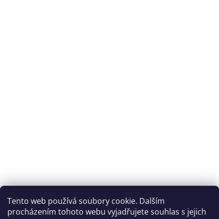
Elektronika
Domácnost
%
Black
Friday
VÝPRODEJ
Akční
zboží
TONERY
A
CARTRIDGE
OEM
Tento web používá soubory cookie. Dalším
procházením tohoto webu vyjadřujete souhlas s jejich
Sestavy
počítačů