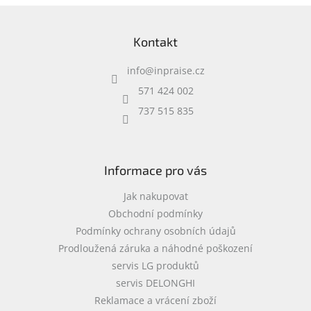
d
Inpraise
Z
a
á
c
Kamerové
Kontakt
p
systémy
í
MILESIGHT
a
p
info
@
inpraise.cz
t
r
í
v
571 424 002
Doprodej
k
737 515 835
y
Přihlášení
v
ý
p
i
Informace pro vás
s
u
Jak nakupovat
Obchodní podmínky
Podmínky ochrany osobních údajů
Prodloužená záruka a náhodné poškození
servis LG produktů
servis DELONGHI
Reklamace a vrácení zboží