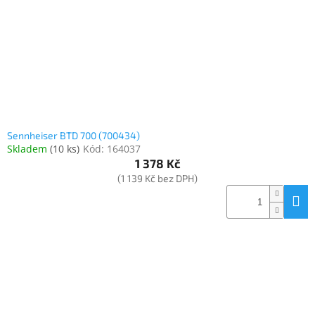
o
k
objednávka
d
t
antiviru
u
ů
ESET
k
t
O
nás
ů
Realizované
projekty
Sennheiser BTD 700 (700434)
Skladem
(
10 ks
)
Kód:
164037
Obchodní
podmínky
1 378 Kč
(1 139 Kč bez DPH)
Autorizované
servisy
Rozšíření
záruk
a
pojištění
Splátky
ESSOX