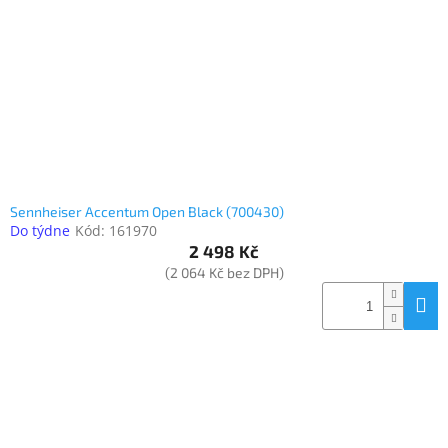
www.inpraise.cz
Gaming
Telefony
a
tablety
Cyklo
a
Sennheiser Accentum Open Black (700430)
sport
Do týdne
Kód:
161970
2 498 Kč
Dílna
(2 064 Kč bez DPH)
a
zahrada
Velké
spotřebiče
Počítače
a
notebooky