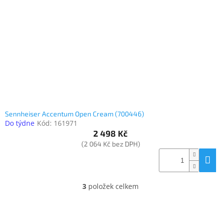
Elektronika
Domácnost
%
Black
Friday
Sennheiser Accentum Open Cream (700446)
VÝPRODEJ
Do týdne
Kód:
161971
2 498 Kč
(2 064 Kč bez DPH)
Akční
zboží
TONERY
A
3
položek celkem
CARTRIDGE
O
OEM
v
l
Sestavy
á
počítačů