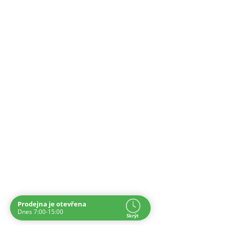
Prodejna je otevřena
Navštivte nás osobně
Dnes 7:00-15:00
Skrýt
Čas