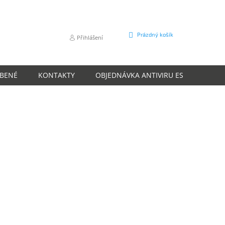
NÁKUPNÍ
Prázdný košík
Přihlášení
KOŠÍK
ÍBENÉ
KONTAKTY
OBJEDNÁVKA ANTIVIRU ESET
O N