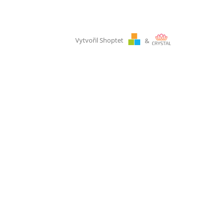
Vytvořil Shoptet
&