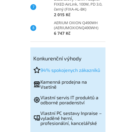
FIXED AirLink, 100W, PD 3.0,
černý (FIXA-AL-BK)
2 015 Kč
AERIUM OXION Q490WH
(AERIUMOXIONQ490WH)
6 747 Kč
Konkurenční výhody
94% spokojenych zákazníků
Kamenná prodejna na
Vsetíně
Vlastní servis IT produktů a
odborné poradenství
Vlastní PC sestavy Inpraise –
vyladěné herní,
profesionální, kancelářské