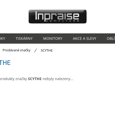
OKY
TISKÁRNY
MONITORY
AKCE A SLEVY
OBL
ů
Prodávané značky
SCYTHE
THE
produkty značky
SCYTHE
nebyly nalezeny...