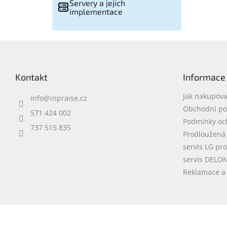
Servery a jejich
implementace
Z
á
p
Kontakt
Informace
a
t
Jak nakupova
info
@
inpraise.cz
í
Obchodní p
571 424 002
Podmínky oc
737 515 835
Prodloužená
servis LG pr
servis DELO
Reklamace a 