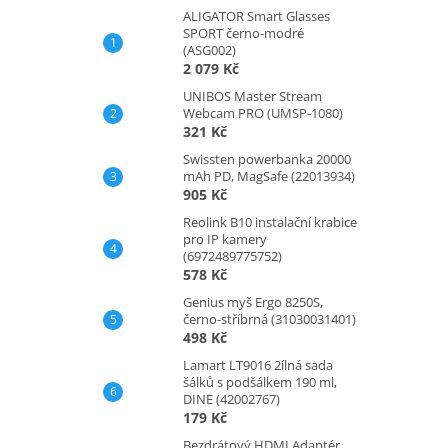
ALIGATOR Smart Glasses
SPORT černo-modré
(ASG002)
2 079 Kč
UNIBOS Master Stream
Webcam PRO (UMSP-1080)
321 Kč
Swissten powerbanka 20000
mAh PD, MagSafe (22013934)
905 Kč
Reolink B10 instalační krabice
pro IP kamery
(6972489775752)
578 Kč
Genius myš Ergo 8250S,
černo-stříbrná (31030031401)
498 Kč
Lamart LT9016 2ílná sada
šálků s podšálkem 190 ml,
DINE (42002767)
179 Kč
Bezdrátový HDMI Adaptér