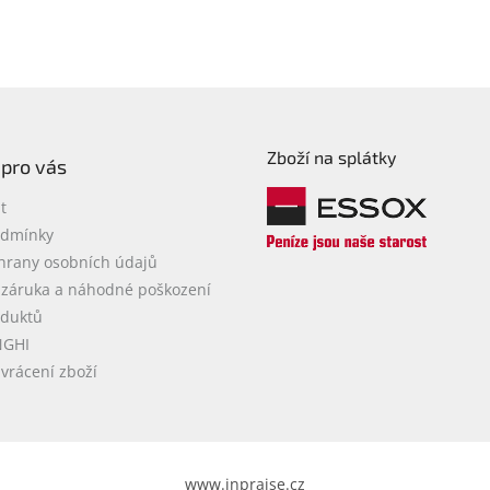
Zboží na splátky
 pro vás
t
odmínky
hrany osobních údajů
 záruka a náhodné poškození
oduktů
NGHI
vrácení zboží
www.inpraise.cz