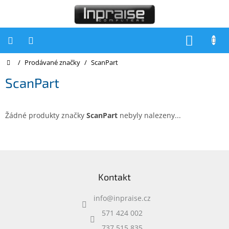
Přejít
na
obsah
NÁKUP
KOŠÍK
Domů
/
Prodávané značky
/
ScanPart
Počítače
ScanPart
Počítače
Inpraise
Notebooky
Žádné produkty značky
ScanPart
nebyly nalezeny...
Tiskárny
Monitory
Z
á
Akce
Kontakt
p
a
slevy
a
info
@
inpraise.cz
t
Oblíbené
í
571 424 002
737 515 835
Kontakty