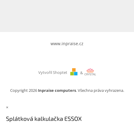
www.inpraise.cz
Gaming
Telefony
a
tablety
www.inpraise.cz
Cyklo
a
sport
Vytvořil Shoptet
&
Dílna
a
zahrada
Copyright 2026
Inpraise computers
. Všechna práva vyhrazena.
Velké
×
spotřebiče
Splátková kalkulačka ESSOX
Počítače
a
notebooky