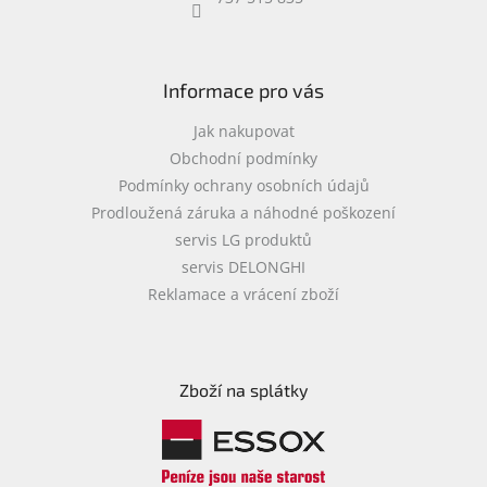
objednávka
antiviru
ESET
Informace pro vás
O
nás
Jak nakupovat
Obchodní podmínky
Realizované
Podmínky ochrany osobních údajů
projekty
Prodloužená záruka a náhodné poškození
Obchodní
servis LG produktů
podmínky
servis DELONGHI
Autorizované
Reklamace a vrácení zboží
servisy
Rozšíření
záruk
a
Zboží na splátky
pojištění
Splátky
ESSOX