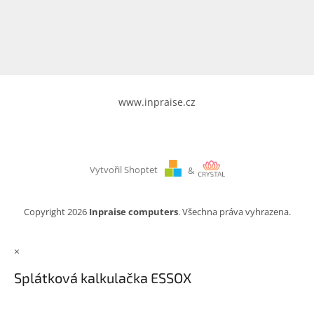
www.inpraise.cz
Gaming
Telefony
a
tablety
www.inpraise.cz
Cyklo
a
sport
Vytvořil Shoptet
&
Dílna
a
zahrada
Copyright 2026
Inpraise computers
. Všechna práva vyhrazena.
Velké
×
spotřebiče
Splátková kalkulačka ESSOX
Počítače
a
notebooky