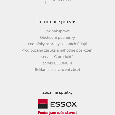
objednávka
antiviru
ESET
Informace pro vás
O
nás
Jak nakupovat
Obchodní podmínky
Realizované
Podmínky ochrany osobních údajů
projekty
Prodloužená záruka a náhodné poškození
Obchodní
servis LG produktů
podmínky
servis DELONGHI
Autorizované
Reklamace a vrácení zboží
servisy
Rozšíření
záruk
a
Zboží na splátky
pojištění
Splátky
ESSOX